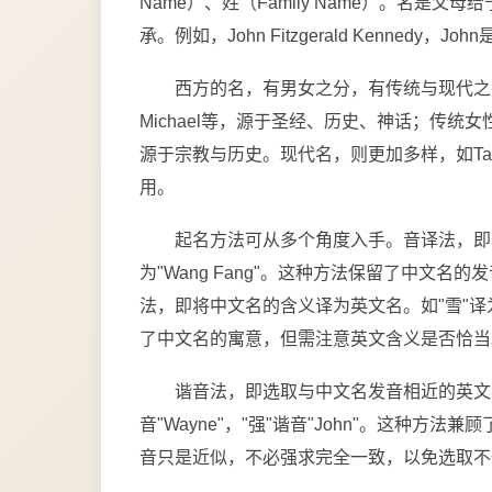
Name）、姓（Family Name）。名
承。例如，John Fitzgerald Kennedy，
西方的名，有男女之分，有传统与现代之别。传统
Michael等，源于圣经、历史、神话；传统女性名，如Ma
源于宗教与历史。现代名，则更加多样，如Tayl
用。
起名方法可从多个角度入手。音译法，即将中文
为"Wang Fang"。这种方法保留了中文
法，即将中文名的含义译为英文名。如"雪"译为"Sn
了中文名的寓意，但需注意英文含义是否恰当
谐音法，即选取与中文名发音相近的英文名。如"
音"Wayne"，"强"谐音"John"。这种
音只是近似，不必强求完全一致，以免选取不