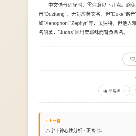
中文谐音适配时，需注意以下几点。避免不雅谐
音"Duziteng"，无对应英文名，但"Duk
如"Xenophon""Zephyr"等，虽独特，
名昭著，"Judas"因出卖耶稣而背负恶名。
非常棒
0
上一篇
八字十神心性分析 - 正官七...