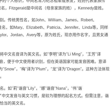
是父母给予的个人标识，中间名常为纪念祖辈或亲友，姓则代表家族传
John是名，Fitzgerald是中间名（母亲家族的姓），Kennedy是姓。
男性名，如John、William、James、Robert、
ry、Elizabeth、Patricia、Jennifer、Linda等，同样
or、Jordan、Avery等，原为姓氏，现亦用作名字，且男女通
名音译为英文名。如"李明"译为"Li Ming"，"王芳"译
名的发音，便于中文使用者识别，但在英语国家可能发音困难。意译
ow"，"梅"译为"Plum"，"龙"译为"Dragon"。这种方法体现
。
莉"谐音"Lily"，"娜"谐音"Nana"，"伟"谐
方法兼顾了中文发音与英文习惯，是较为理想的起名方式。但需注意，谐
恰当的英文名。