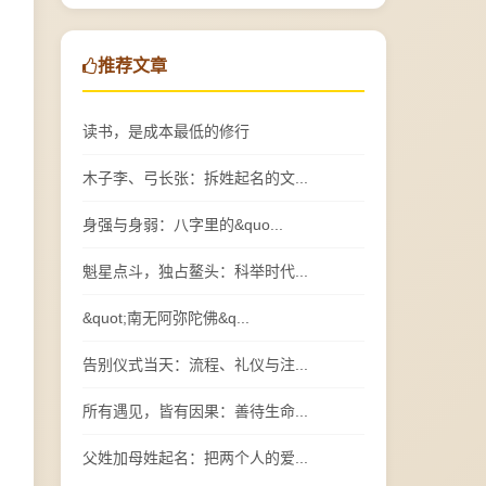
推荐文章
读书，是成本最低的修行
木子李、弓长张：拆姓起名的文...
身强与身弱：八字里的&quo...
魁星点斗，独占鳌头：科举时代...
&quot;南无阿弥陀佛&q...
告别仪式当天：流程、礼仪与注...
所有遇见，皆有因果：善待生命...
父姓加母姓起名：把两个人的爱...