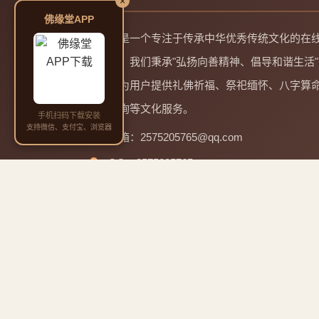
×
佛缘堂APP
佛缘堂是一个专注于传承中华优秀传统文化的在
务平台。我们秉承"弘扬向善精神、倡导和谐生活"
理念，为用户提供礼佛祈福、祭祀缅怀、八字算
起名咨询等文化服务。
手机扫码下载安装
支持微信、支付宝、浏览器
邮箱：2575205765@qq.com
QQ：2575205765
电话：13965928817 微信同号
四大菩萨道场与成道日
🙏
微信