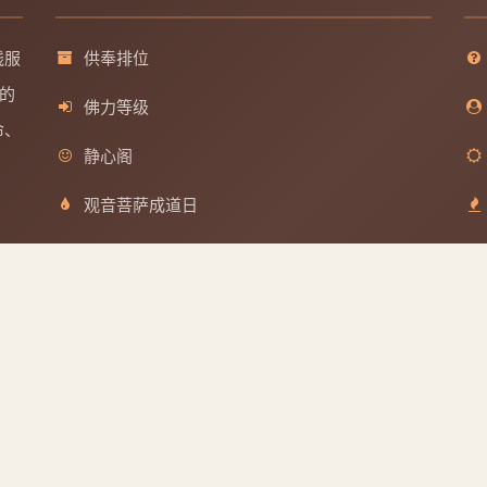
线服
供奉排位
的
佛力等级
命、
静心阁
观音菩萨成道日
文殊菩萨成道日
分享到
普贤菩萨成道日
地藏王菩萨成道日
QQ好友
微博
取消
版权所有
浙ICP备2025156918号
| Powered by 佛缘堂系统