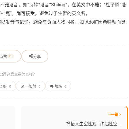
音，如"诗婷"谐音"Shiting"，在英文中不雅；"杜子腾"谐
e"谐音"杜克"，尚可接受。避免过于生僻的英文名，
但他人难以发音与记忆。避免与负面人物同名，如"Adolf"因希特勒而臭
点赞
0
分享
觉得这篇文章怎么样？
好
一般般
垃圾
0
0
0
下一篇
禅悟人生空性观 - 缘起性空...