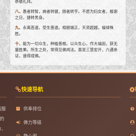
恭敬礼拜。
八、
愚者转智，病者转健，困者转亨。不愿为妇女者，报谢
之日，捷转男身。
九、
永离恶道，受生善道。相貌端正，天资超越，福禄殊
胜。
十、
能为一切众生，种植善根。以众生心，作大福田，获无
量胜果。所生之处，常得见佛闻法。直至三慧宏开，六通亲
证，速得成佛。
快速导航
线服
供奉排位
的
佛力等级
命、
静心阁