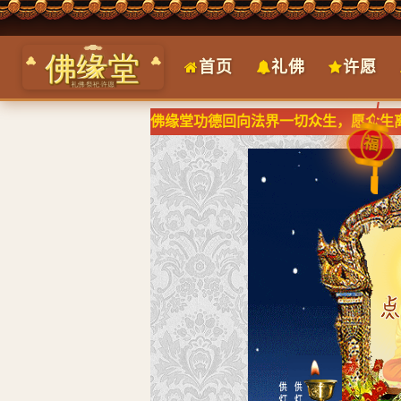
首页
礼佛
许愿
佛缘堂功德回向法界一切众生，愿众生离
福