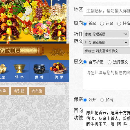
地区
愿向
祈愿
还愿
忏
祈忏
范文
心诚则灵
愿文
自写祈愿
选择范文
木鱼
击引磬
保密
公开
加密
回向
功德