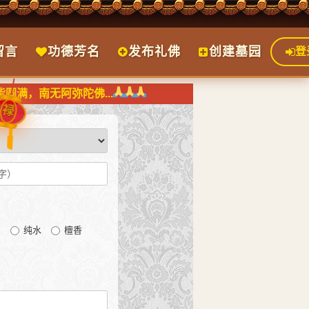
留言
功德芳名
发布礼佛
创建墓园
登
满，南无阿弥陀佛...
禄
宝
纯水
檀香
密