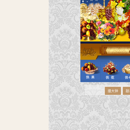
撞大钟
敲