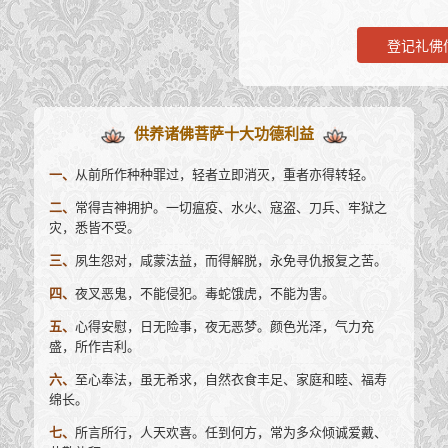
登记礼佛
供养诸佛菩萨十大功德利益
一、
从前所作种种罪过，轻者立即消灭，重者亦得转轻。
二、
常得吉神拥护。一切瘟疫、水火、寇盗、刀兵、牢狱之
灾，悉皆不受。
三、
夙生怨对，咸蒙法益，而得解脱，永免寻仇报复之苦。
四、
夜叉恶鬼，不能侵犯。毒蛇饿虎，不能为害。
五、
心得安慰，日无险事，夜无恶梦。颜色光泽，气力充
盛，所作吉利。
六、
至心奉法，虽无希求，自然衣食丰足、家庭和睦、福寿
绵长。
七、
所言所行，人天欢喜。任到何方，常为多众倾诚爱戴、