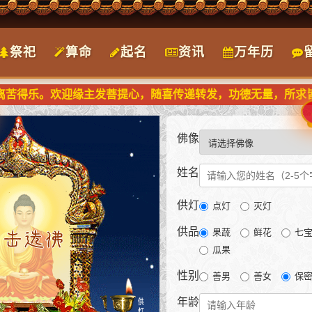
祭祀
算命
起名
资讯
万年历
苦得乐。欢迎缘主发菩提心，随喜传递转发，功德无量，所求皆圆
佛像
姓名
供灯
点灯
灭灯
供品
果蔬
鲜花
七
瓜果
性别
善男
善女
保
年龄