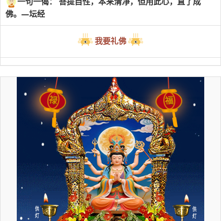
一句一偈： 菩提自性，本来清净，但用此心，直了成
佛。—坛经
我要礼佛
禄
福