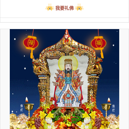
我要礼佛
禄
福