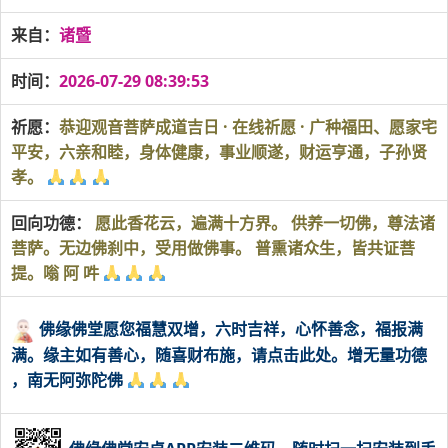
来自：
诸暨
时间：
2026-07-29 08:39:53
祈愿：
恭迎观音菩萨成道吉日 · 在线祈愿 · 广种福田、愿家宅
平安，六亲和睦，身体健康，事业顺遂，财运亨通，子孙贤
孝。
回向功德：
愿此香花云，遍满十方界。 供养一切佛，尊法诸
菩萨。无边佛刹中，受用做佛事。 普熏诸众生，皆共证菩
提。嗡 阿 吽
佛缘佛堂愿您福慧双增，六时吉祥，心怀善念，福报满
满。缘主如有善心，随喜财布施，请点击此处。增无量功德
，南无阿弥陀佛