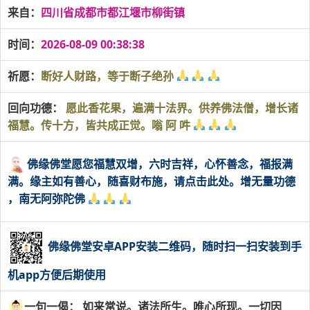
来自：
四川省成都市都江堰市柳街镇
时间：
2026-08-09 00:38:38
祈愿：
断好人财路，等于断子绝孙
回向功德：
愿此香花果，遍满十法界。供养佛法僧，增长诸
福慧。传十方，皆共成正觉。嗡 阿 吽
佛缘佛堂愿您福慧双增，六时吉祥，心怀善念，福报满
满。缘主如有善心，随喜财布施，请点击此处。增无量功德
，南无阿弥陀佛
佛缘佛堂安卓APP安装二维码，随时扫一扫安装到手
机app方便后期使用
一句一偈： 如来常说。诸法所生。唯心所现。一切因