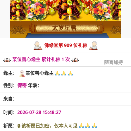
太岁星君
佛缘堂第 909 位礼佛
某位善心缘主 累计礼佛 1 次
随喜加持
缘主：
某位善心缘主
性别：
保密
年龄：
来自：
时间：
2026-07-28 15:48:27
祈愿：
🔒 该祈愿已加密，仅本人可见