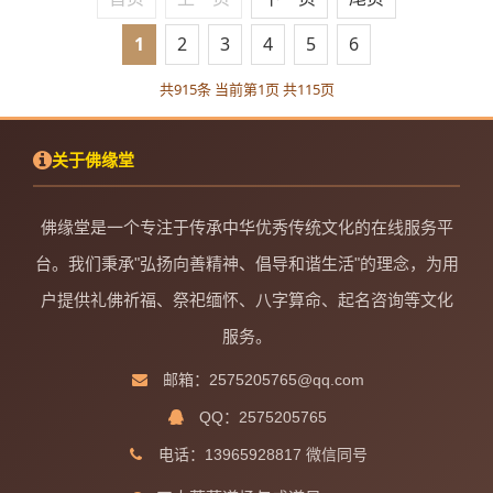
1
2
3
4
5
6
共915条 当前第1页 共115页
关于佛缘堂
佛缘堂是一个专注于传承中华优秀传统文化的在线服务平
台。我们秉承"弘扬向善精神、倡导和谐生活"的理念，为用
户提供礼佛祈福、祭祀缅怀、八字算命、起名咨询等文化
服务。
邮箱：2575205765@qq.com
QQ：2575205765
电话：13965928817 微信同号