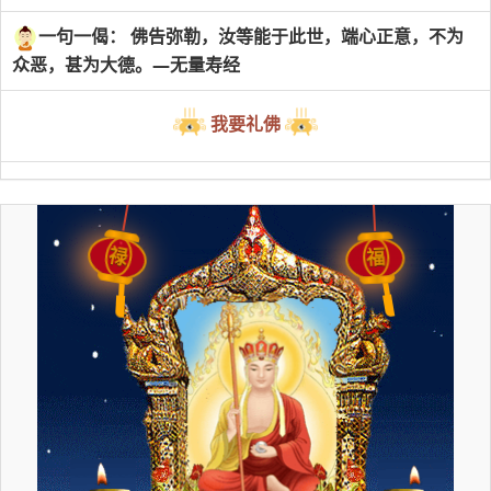
一句一偈： 佛告弥勒，汝等能于此世，端心正意，不为
众恶，甚为大德。—无量寿经
我要礼佛
禄
福