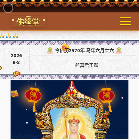
今佛历2570年 马年六月廿六
2026
8-8
二郎真君圣诞
禄
福