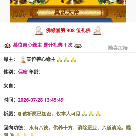
真武大帝
佛缘堂第 908 位礼佛
某位善心缘主 累计礼佛 1 次
随喜加持
缘主：
某位善心缘主
性别：
保密
年龄：
来自：
时间：
2026-07-28 13:45:49
祈愿：
🔒 该祈愿已加密，仅本人可见
回向功德：
水有八德，供养十方，消除恶业，六道清凉。嗡
阿 吽