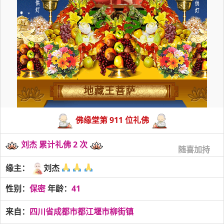
地藏王菩萨
佛缘堂第 911 位礼佛
刘杰 累计礼佛 2 次
随喜加持
缘主：
刘杰
性别：
保密
年龄：
41
来自：
四川省成都市都江堰市柳街镇