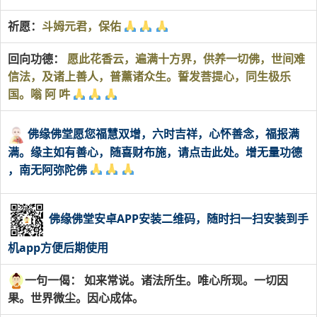
祈愿：
斗姆元君，保佑
回向功德：
愿此花香云，遍满十方界，供养一切佛，世间难
信法，及诸上善人，普薰诸众生。誓发菩提心，同生极乐
国。嗡 阿 吽
佛缘佛堂愿您福慧双增，六时吉祥，心怀善念，福报满
满。缘主如有善心，随喜财布施，请点击此处。增无量功德
，南无阿弥陀佛
佛缘佛堂安卓APP安装二维码，随时扫一扫安装到手
机app方便后期使用
一句一偈： 如来常说。诸法所生。唯心所现。一切因
果。世界微尘。因心成体。