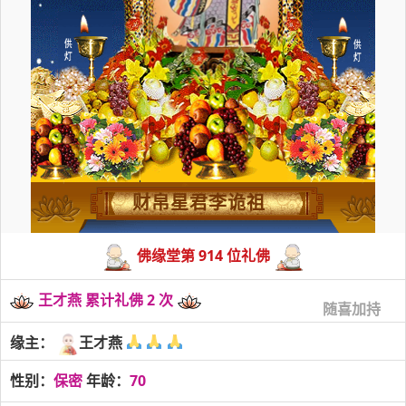
财帛星君李诡祖
佛缘堂第 914 位礼佛
王才燕 累计礼佛 2 次
随喜加持
缘主：
王才燕
性别：
保密
年龄：
70