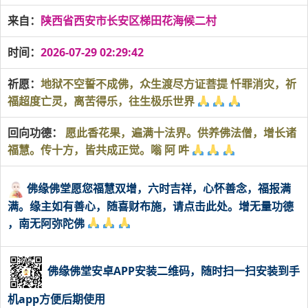
来自：
陕西省西安市长安区梯田花海候二村
时间：
2026-07-29 02:29:42
祈愿：
地狱不空誓不成佛，众生渡尽方证菩提 忏罪消灾，祈
福超度亡灵，离苦得乐，往生极乐世界
回向功德：
愿此香花果，遍满十法界。供养佛法僧，增长诸
福慧。传十方，皆共成正觉。嗡 阿 吽
佛缘佛堂愿您福慧双增，六时吉祥，心怀善念，福报满
满。缘主如有善心，随喜财布施，请点击此处。增无量功德
，南无阿弥陀佛
佛缘佛堂安卓APP安装二维码，随时扫一扫安装到手
机app方便后期使用