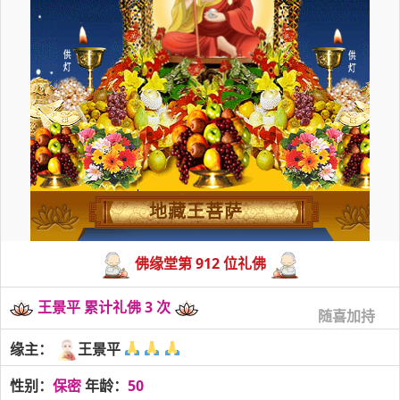
地藏王菩萨
佛缘堂第 912 位礼佛
王景平 累计礼佛 3 次
随喜加持
缘主：
王景平
性别：
保密
年龄：
50