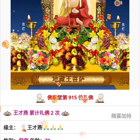
地藏王菩萨
佛缘堂第 915 位礼佛
王才燕 累计礼佛 2 次
随喜加持
缘主：
王才燕