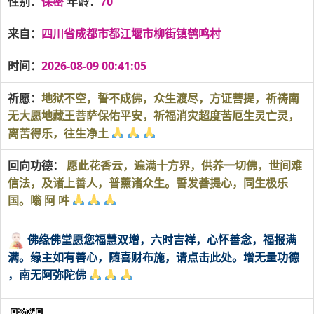
性别：
保密
年龄：
70
来自：
四川省成都市都江堰市柳街镇鹤鸣村
时间：
2026-08-09 00:41:05
祈愿：
地狱不空，誓不成佛，众生渡尽，方证菩提，祈祷南
无大愿地藏王菩萨保佑平安，祈福消灾超度苦厄生灵亡灵，
离苦得乐，往生净土
回向功德：
愿此花香云，遍满十方界，供养一切佛，世间难
信法，及诸上善人，普薰诸众生。誓发菩提心，同生极乐
国。嗡 阿 吽
佛缘佛堂愿您福慧双增，六时吉祥，心怀善念，福报满
满。缘主如有善心，随喜财布施，请点击此处。增无量功德
，南无阿弥陀佛