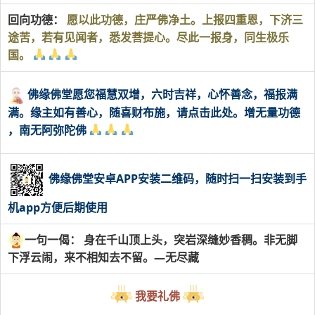
回向功德：
愿以此功德，庄严佛净土。上报四重恩，下济三
途苦，若有见闻者，悉发菩提心。尽此一报身，同生极乐
国。
佛缘佛堂愿您福慧双增，六时吉祥，心怀善念，福报满
满。缘主如有善心，随喜财布施，请点击此处。增无量功德
，南无阿弥陀佛
佛缘佛堂安卓APP安装二维码，随时扫一扫安装到手
机app方便后期使用
一句一偈： 身在千山顶上头，突岩深缝妙香稠。非无脚
下浮云闹，来不相知去不留。—无尽藏
我要礼佛