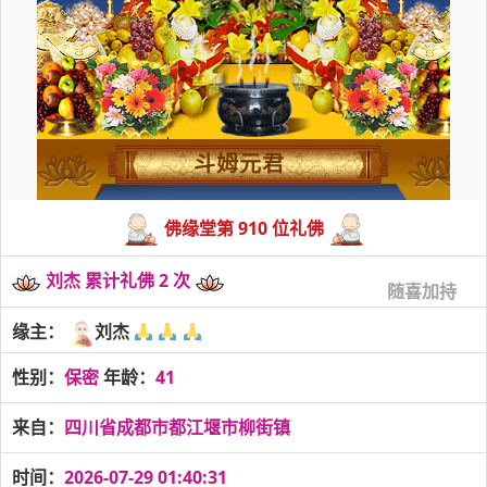
斗姆元君
佛缘堂第 910 位礼佛
刘杰 累计礼佛 2 次
随喜加持
缘主：
刘杰
性别：
保密
年龄：
41
来自：
四川省成都市都江堰市柳街镇
时间：
2026-07-29 01:40:31