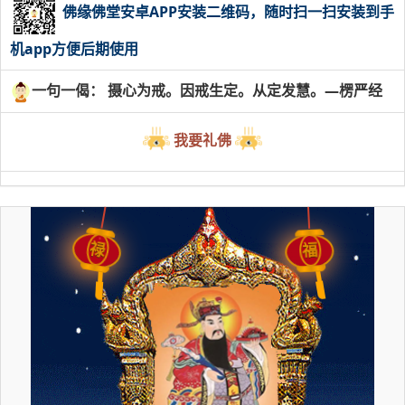
佛缘佛堂安卓APP安装二维码，随时扫一扫安装到手
机app方便后期使用
一句一偈： 摄心为戒。因戒生定。从定发慧。—楞严经
我要礼佛
禄
福