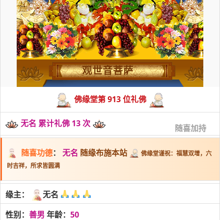
观世音菩萨
佛缘堂第 913 位礼佛
无名 累计礼佛 13 次
随喜加持
随喜功德
：
无名
随缘布施本站
佛缘堂谨祝：福慧双增，六
时吉祥，所求皆圆满
缘主：
无名
性别：
善男
年龄：
50