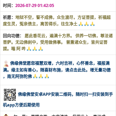
时间：
2026-07-29 01:42:05
祈愿：
地狱不空，誓不成佛，众生渡尽，方证菩提，祈福超
度生灵，冤亲债主，离苦得乐，往生净土
回向功德：
愿此香花云，遍满十方界。 供养一切佛，尊法诸
菩萨。无边佛刹中，受用做佛事。 普熏诸众生，皆共证菩
提。嗡 阿 吽
佛缘佛堂愿您福慧双增，六时吉祥，心怀善念，福报满
满。缘主如有善心，随喜财布施，请点击此处。增无量功德
，南无阿弥陀佛
佛缘佛堂安卓APP安装二维码，随时扫一扫安装到手
机app方便后期使用