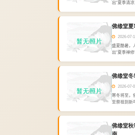
出"夏季清
体验，帮助
是夏季活...
佛缘堂夏
2026-07-1
盛夏酷暑，
出"夏季禅
验。本次禅
潺，气温比城.
佛缘堂冬
2026-07-0
寒冬将至，
至祭祖到新
中，找到内
岁"，...
佛缘堂秋
南