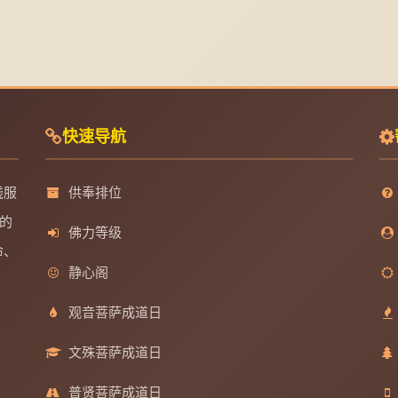
快速导航
线服
供奉排位
的
佛力等级
命、
静心阁
观音菩萨成道日
文殊菩萨成道日
普贤菩萨成道日