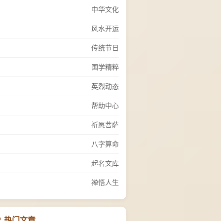
中华文化
风水开运
传统节日
国学精粹
英烈动态
帮助中心
祈愿菩萨
八字算命
起名文库
禅悟人生
热门文章