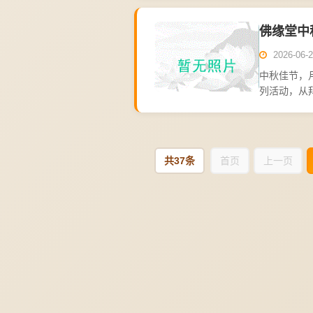
活动...
佛缘堂中
2026-06-2
中秋佳节，
列活动，从
团圆之日，
心。佛...
共37条
首页
上一页