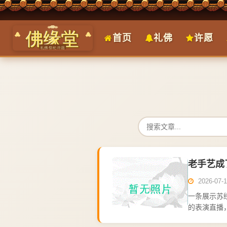
首页
礼佛
许愿
老手艺成
2026-07-1
一条展示苏
的表演直播
录视频，让