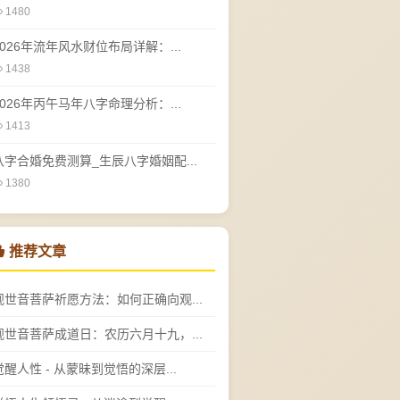
1480
2026年流年风水财位布局详解：...
1438
2026年丙午马年八字命理分析：...
1413
八字合婚免费测算_生辰八字婚姻配...
1380
推荐文章
观世音菩萨祈愿方法：如何正确向观...
观世音菩萨成道日：农历六月十九，...
觉醒人性 - 从蒙昧到觉悟的深层...