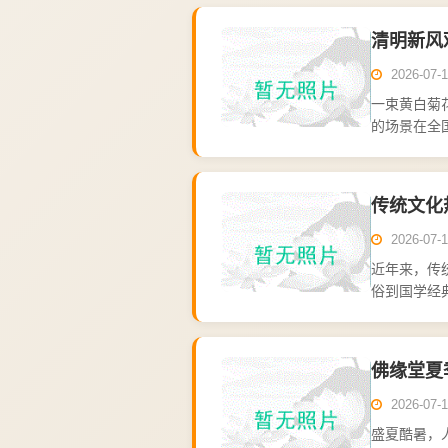
物质文...
清明新风
2026-07-1
一束黄白菊
的场景在全
扫画面，正
看，连续多..
传统文化
2026-07-1
近年来，传
俗到国学经
化，正以新
花祭扫、...
佛缘堂夏
2026-07-1
盛夏酷暑，