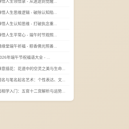
禅悟人生领悟录 - 从迷途到觉醒...
禅悟人生思维逻辑 - 破除认知陷...
禅悟人生认知思维 - 打破执念重...
禅悟人生平常心 - 端午时节观照...
佛缘堂端午祈福 - 粽香佛光照善...
2026年端午节祝福语大全 - ...
禅意插花：花道中的空灵之美与生命...
网名与笔名起名艺术：个性表达、文...
面相学入门：五官十二宫解析与运势...