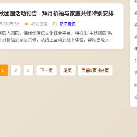
秋团圆活动预告 - 拜月祈福与家庭共修特别安排
5 08:25:50
46次阅读
新闻资讯
月圆人团圆。佛缘堂传统文化综合平台，特推出"中秋团圆"系
拜月祈福到家庭共修，从线上互动到线下体验，帮助善缘人在
感受佛法的慈悲，增进家庭的和睦。拜月祈福是中秋活动的核
1
2
3
下一页
尾页
当前1页 共4页