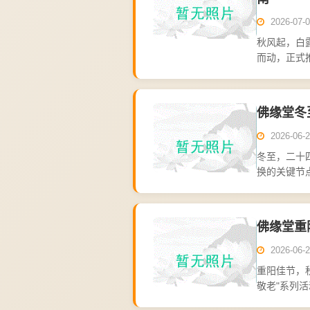
2026-07-0
秋风起，白
而动，正式
修导师、营
提供系...
佛缘堂冬
2026-06-2
冬至，二十
换的关键节
化综合平台
上互...
佛缘堂重
2026-06-2
重阳佳节，
敬老"系列
缘人在重阳