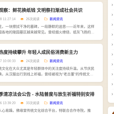
观察：鲜花换纸钱 文明祭扫渐成社会共识
8 11:27:14
26次阅读
新闻资讯
花，一块擦拭干净的墓碑，一段静默的追思——近年来，这样
国各地的陵园墓区越来越常见。曾经烟火缭绕、纸灰飞扬的祭
被更加环保、庄重的方式取代。从各地民政部门发布的信息
.
热度持续攀升 年轻人成民俗消费新主力
7 10:00:33
24次阅读
新闻资讯
统文化在大众尤其是年轻群体中的关注度持续升温。从节庆民
典，从汉服出行到线上祈福，曾经被视为"老古董"的传统文
的面貌回到人们的日常生活。每逢清明、中元等传统祭日，鲜
季清凉法会公告 - 水陆普度与放生祈福特别安排
6 13:39:20
33次阅读
新闻资讯
人心易躁。佛缘堂传统文化综合平台，特联合合作寺院，推