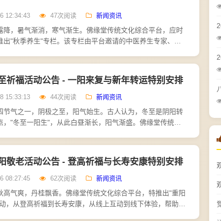
6 12:34:43
47次阅读
新闻资讯
露降，暑气渐消，寒气渐生。佛缘堂传统文化综合平台，应时
推出"秋季养生"专栏。该专栏由平台邀请的中医养生专家、禅
养师联合撰写，结合传统节气文化与佛教养生智慧，为善缘人
至祈福活动公告 - 一阳来复与新年转运特别安排
8 15:33:13
44次阅读
新闻资讯
四节气之一，阴极之至，阳气始生。古人认为，冬至是阴阳转
点，"冬至一阳生"，从此白昼渐长，阳气渐盛。佛缘堂传统文
，特推出"冬至祈福"系列活动，从一阳来复到新年转运，从线
阳敬老活动公告 - 登高祈福与长寿安康特别安排
6 08:27:45
62次阅读
新闻资讯
秋高气爽，丹桂飘香。佛缘堂传统文化综合平台，特推出"重阳
活动，从登高祈福到长寿安康，从线上互动到线下体验，帮助善
之日，表达对长辈的敬意，传承敬老的美德。登高祈福是重阳