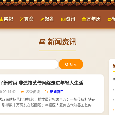
祭祀
算命
起名
资讯
万年历
新闻资讯
搜索
了新时尚 非遗技艺借网络走进年轻人生活
9 09:14:42
22次阅读
新闻资讯
绣双面绣技艺的短视频，播放量轻松破百万；一场传统打铁花
，引得数十万网友在线围观；年轻匠人复刻古代漆器工艺的记
"原来一件漆器要髹涂上百遍"的惊叹刷屏评论区。近些年，非