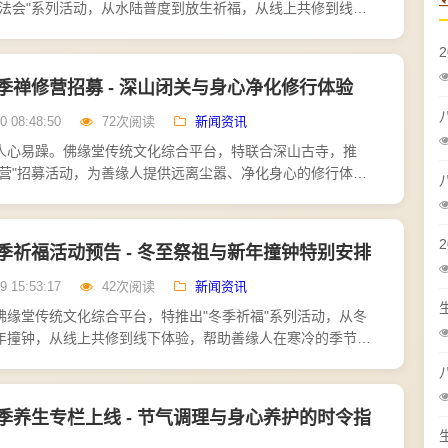
凉法会"系列活动，从水陆普度到放生祈福，从线上共修到线下
善缘人在炎炎夏日中，找到内心的清凉与安宁。水陆普度法会
季禅修营招募 - 深山闭关与身心净化修行体验
0 08:48:50
72次阅读
新闻资讯
人心易躁。佛缘堂传统文化综合平台，特联合深山古寺，推
修营"招募活动，为善缘人提供远离尘嚣、净化身心的修行体
修营，选址于海拔千米的深山古寺，四周古木参天，溪水潺
..
季祈福活动预告 - 冬至祭祖与新年撞钟特别安排
9 15:53:17
42次阅读
新闻资讯
佛缘堂传统文化综合平台，特推出"冬季祈福"系列活动，从冬
年撞钟，从线上共修到线下体验，帮助善缘人在寒冷的季节
心的温暖与安宁。冬至祭祖是冬季活动的开篇。冬至，古称"亚
季养生专栏上线 - 节气调理与身心养护的时令指