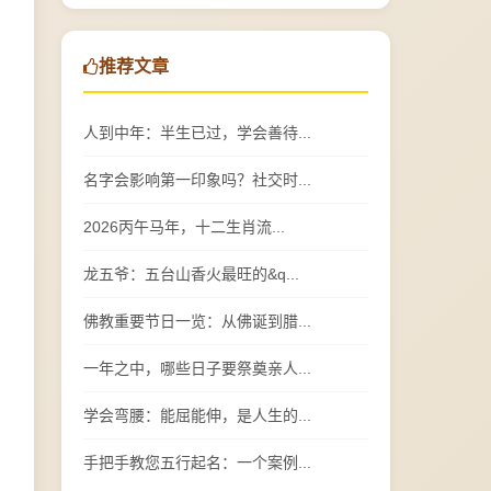
推荐文章
人到中年：半生已过，学会善待...
名字会影响第一印象吗？社交时...
2026丙午马年，十二生肖流...
龙五爷：五台山香火最旺的&q...
佛教重要节日一览：从佛诞到腊...
一年之中，哪些日子要祭奠亲人...
学会弯腰：能屈能伸，是人生的...
手把手教您五行起名：一个案例...