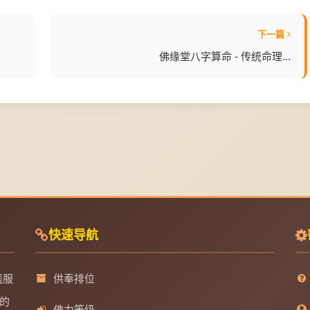
下一篇
佛缘堂八字算命 - 传统命理...
快速导航
线服
供奉排位
的
佛力等级