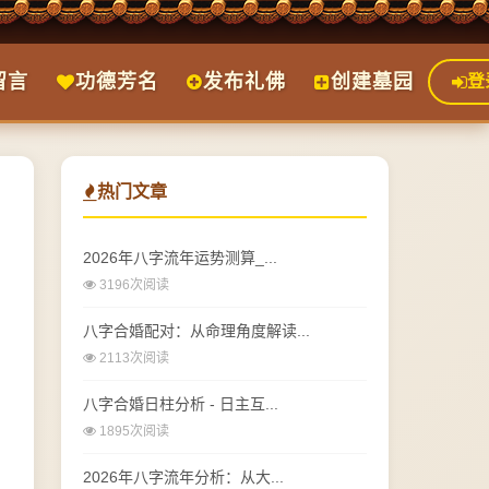
留言
功德芳名
发布礼佛
创建墓园
登
热门文章
2026年八字流年运势测算_...
3196次阅读
八字合婚配对：从命理角度解读...
2113次阅读
八字合婚日柱分析 - 日主互...
1895次阅读
2026年八字流年分析：从大...