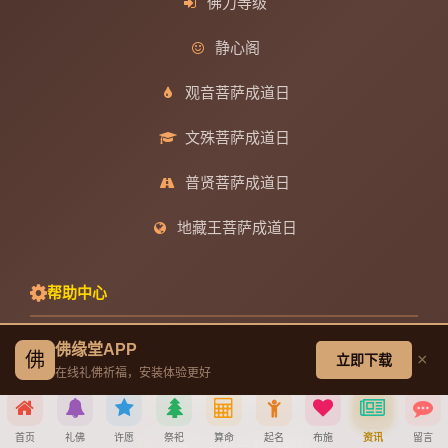
佛力等级
静心阁
观音菩萨成道日
文殊菩萨成道日
普贤菩萨成道日
地藏王菩萨成道日
帮助中心
佛缘堂APP
创建墓园教程
佛
×
立即下载
在线礼佛祈福，安装体验更好
注册与找回密码教程
首页
礼佛
许愿
祭祀
算命
起名
布施
资讯
留言
宝宝公司八字起名教程