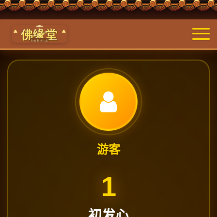
游客
1
初发心