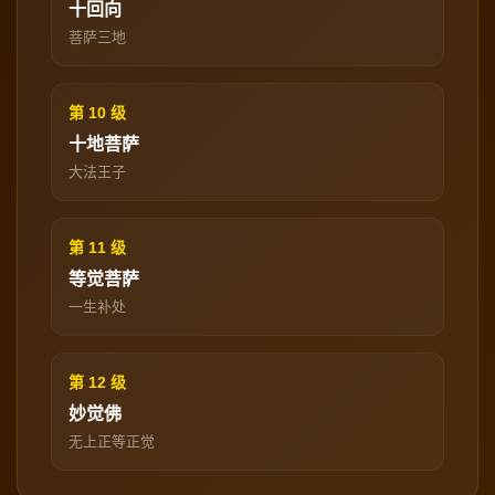
十回向
菩萨三地
第 10 级
十地菩萨
大法王子
第 11 级
等觉菩萨
一生补处
第 12 级
妙觉佛
无上正等正觉