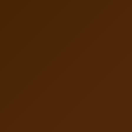
兵兵
礼佛祈福
黄财神
07-16 09:04
铭川
礼佛祈福
观世音菩萨
07-16 09:02
铭川
礼佛祈福
财神赵公明
07-12 08:38
兵兵
礼佛祈福
药师佛
07-12 08:31
铭川
礼佛祈福
韦驮菩萨
07-12 08:30
无名
随喜布施
1688元
07-09 07:01
铭川
随喜布施
498元
07-09 06:50