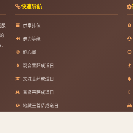
快速导航
线服
供奉排位
的
佛力等级
命、
静心阁
观音菩萨成道日
文殊菩萨成道日
普贤菩萨成道日
地藏王菩萨成道日
分享到