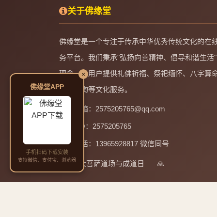
关于佛缘堂
佛缘堂是一个专注于传承中华优秀传统文化的在
务平台。我们秉承"弘扬向善精神、倡导和谐生活"
理念，为用户提供礼佛祈福、祭祀缅怀、八字算
×
佛缘堂APP
起名咨询等文化服务。
邮箱：2575205765@qq.com
QQ：2575205765
电话：13965928817 微信同号
手机扫码下载安装
支持微信、支付宝、浏览器
四大菩萨道场与成道日
🙏