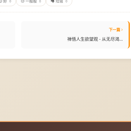
好
一般般
垃圾
0
0
0
下一篇
禅悟人生欲望观 - 从无尽渴...