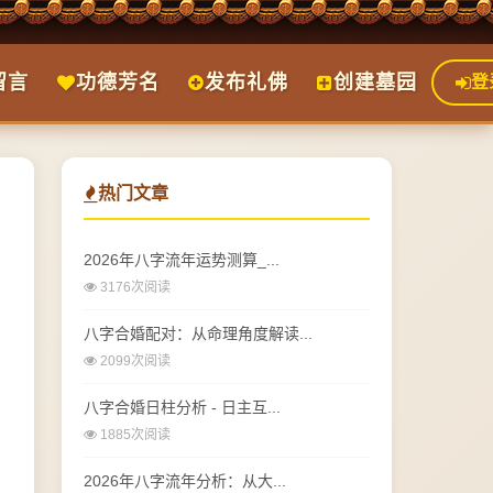
留言
功德芳名
发布礼佛
创建墓园
登
热门文章
2026年八字流年运势测算_...
3176次阅读
八字合婚配对：从命理角度解读...
2099次阅读
八字合婚日柱分析 - 日主互...
1885次阅读
2026年八字流年分析：从大...