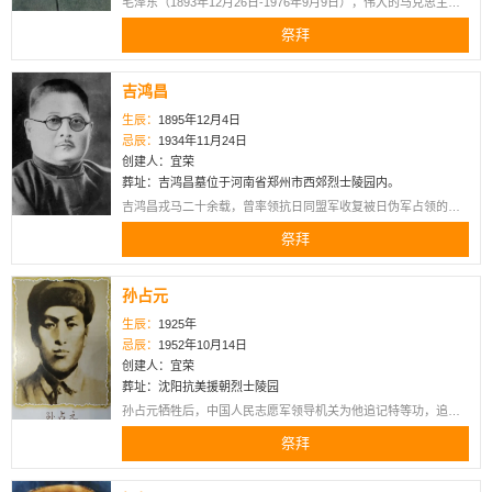
毛泽东（1893年12月26日-1976年9月9日），伟大的马克思主义
者，伟大的无产阶级革命家、战略家、理论家，马克思主义中国
祭拜
化的伟大开拓者、中国社会主义现代化建设事业的伟大奠基者，
近代以来中国伟大的爱国者和民族英雄，党的第一代中央领导集
体的核心，领导中国人民彻底改变自己命运和国家面貌的一代伟
吉鸿昌
人，为世界被压迫民族的解放和人类进步事业作出重大贡献的伟
大国际主义者。
生辰：
1895年12月4日
忌辰：
1934年11月24日
创建人：宜荣
葬址：吉鸿昌墓位于河南省郑州市西郊烈士陵园内。
吉鸿昌戎马二十余载，曾率领抗日同盟军收复被日伪军占领的国
土，并逐渐从一名旧军人成长为坚强的共产主义战士。1945年在
祭拜
中共七大上，他被定为全党褒扬的革命烈士 。2009年被评为100
位为新中国成立作出突出贡献的英雄模范人物之一 。2014年又被
列入民政部公布的第一批300名著名抗日英烈和英雄群体名录 。
孙占元
生辰：
1925年
忌辰：
1952年10月14日
创建人：宜荣
葬址：沈阳抗美援朝烈士陵园
孙占元牺牲后，中国人民志愿军领导机关为他追记特等功，追授
他“一级英雄”称号。朝鲜民主主义人民共和国最高人民会议常任委
祭拜
员会追授他“朝鲜民主主义人民共和国英雄”称号和金星奖章、一级
国旗勋章。