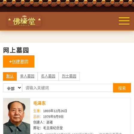
网上墓园
创建墓园
默认
单人墓园
名人墓园
烈士墓园
搜索
毛泽东
生辰：
1893年12月26日
忌辰：
1976年9月9日
创建人：逝者
葬址：毛主席纪念堂