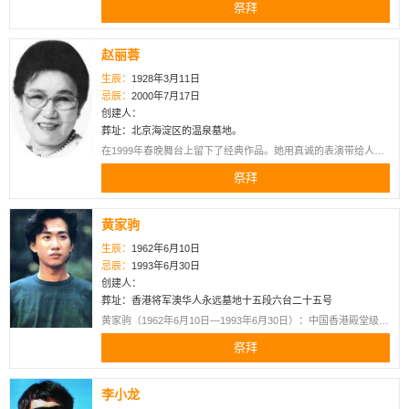
祭拜
《宦海潮》《牢狱鸳鸯》《思凡》等出戏。于1949年前先后赴日
本、美国、苏联演出，并荣获美国波莫纳学院和南加州大学的荣
誉文学博士学位。1950年任中国京剧院院长、1951年，任中国戏
赵丽蓉
曲研究院院长，1953年，任中国戏剧家协会副主席，1959年加入
中国共产党，1961年8月8日，梅兰芳因病在北京逝世，享年67
生辰：
1928年3月11日
岁。
忌辰：
2000年7月17日
创建人：
葬址：北京海淀区的温泉墓地。
在1999年春晚舞台上留下了经典作品。她用真诚的表演带给人们
无数欢笑，直到生命的最后阶段仍在为艺术付出。2000年离世
祭拜
时，追悼会现场人山人海，上万群众自发前来送别这位人民艺术
家，足见她在观众心中的分量。如今她虽已离去多年，但其经典
台词和形象仍被广泛传颂，影响深远。
黄家驹
生辰：
1962年6月10日
忌辰：
1993年6月30日
创建人：
葬址：香港将军澳华人永远墓地十五段六台二十五号
黄家驹（1962年6月10日—1993年6月30日）：中国香港殿堂级摇
滚乐队Beyond的主唱兼节奏吉他手，也是其乐队贝斯手黄家强的
祭拜
二哥，其籍贯为广东省台山市。于1993年在日本东京意外去世，
终年31岁。
李小龙