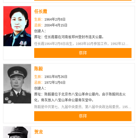
年起，他历任播音组副组长与中央电视台新闻编辑部副科长，连
2026-05-23 15:28:43
续五年被评为央视最佳播音主持人，曾获国家语委、全国语音文
2026-05-09 18:20:06
任长霞
学工作先进工作者、人事部杰出专业技术人才等称号，与赵忠
宜荣
祭拜了
吉鸿昌
，献上
宜荣
在
阮道法
献上
地藏经
祥、宋世雄并称“播音三巨头”。2007年，当选为中共十七大代表
富贵高香
生辰：
1964年2月8日
[4]；2008年，罗京担任北京奥运会火炬手。
不孝儿敬上！
忌辰：
2004年4月15日
2026-05-23 15:28:16
创建人：
葬址：任长霞墓在河南省郑州登封市连天公墓。
宜荣
祭拜了
吉鸿昌
，献上
2026-05-05 07:24:34
任长霞1964年2月8日出生，1983年10月参加工作，1992年12月
富贵高香
兵兵
在
邓丽君
献上
普陀水仙
加入中国共产党，2001年4月任登封市公安局党委书记、局长。
祭拜
2004年4月14日，在侦破“1·30”案件途中遭遇车祸，15日不幸因公
安葬于台北金宝山“筠园（邓
2026-05-23 15:07:12
殉职 。
丽君纪念公园）。
宜荣
祭拜了
刘伯承
，献上
陈毅
富贵高香
2026-05-05 07:19:42
生辰：
1901年8月26日
2026-05-22 22:30:49
忌辰：
1972年1月6日
宜荣
在
马季
献上
荔枝
创建人：
兵兵
祭拜了
吉鸿昌
，献上
北京市门头沟区万佛华侨陵
葬址：陈毅墓位于北京市八宝山革命公墓内，由于陈毅同志火
三柱香
园内
化，骨灰放入八宝山革命公墓骨灰堂中。
陈毅是中共第七、九届中央委员、第八届中央政治局委员，1955
2026-05-18 21:33:05
年被授予元帅军衔，一级八一勋章、一级独立自由勋章、一级解
2026-05-05 06:52:28
兵兵
祭拜了
黄继光
，献上
祭拜
放勋章。1972年1月6日因患肠癌在北京逝世，终年71岁。1977年
宜荣
在
梅兰芳
献上
灯笼
富贵香炉
其遗作专集《陈毅诗词选集》出版。
北京市海淀区香山街道公主
贺龙
2026-05-09 18:35:21
坟村北。