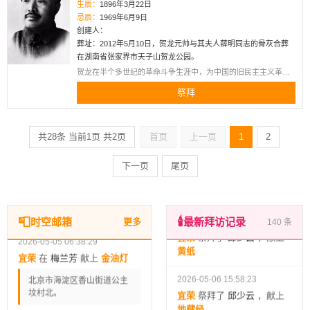
生辰：
1896年3月22日
宜荣
祭拜了
阮道法
，献上
忌辰：
1969年6月9日
荔枝
2026-05-05 06:52:09
创建人：
葬址：2012年5月10日，贺龙元帅与其夫人薛明同志的骨灰合葬
宜荣
在
梅兰芳
献上
灯笼
2026-05-09 18:34:32
在湖南省张家界市天子山贺龙公园。
宜荣
祭拜了
阮道法
，献上
北京市海淀区香山街道公主
贺龙在半个多世纪的革命斗争生涯中，为中国的旧民主主义革
天堂币
坟村北。
命、新民主主义革命、社会主义革命和建设，作出了重要贡献。
祭拜
中共中央评价他是“我党的优秀党员，久经考验的无产阶级革命
家，卓越的军事家，是我军的创始人之一”。
2026-05-09 18:20:06
2026-05-05 06:47:51
宜荣
祭拜了
阮道法
，献上
宜荣
在
梅兰芳
献上
烤乳猪
共28条 当前1页 共2页
首页
上一页
1
2
地藏经
生辰： 1894年10月22日 逝
世： 1961年8月8日
下一页
尾页
2026-05-06 20:02:18
宜荣
祭拜了
邱少云
，献上
黄纸
2026-05-05 06:38:29
宜荣
在
梅兰芳
献上
金油灯
📮
🕯️
时空邮箱
最新拜访记录
更多
140 条
2026-05-06 15:58:23
北京市海淀区香山街道公主
宜荣
祭拜了
邱少云
，献上
坟村北。
地藏经
2026-05-05 06:35:23
2026-05-06 15:31:39
宜荣
在
罗京
献上
富贵高香
宜荣
祭拜了
阮道法
，献上