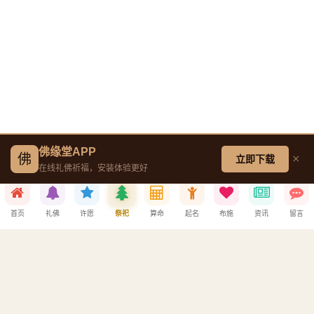
贵高香
2026-05-04 21:06:37
2026-05-05 06:33:01
宜荣
在
李大钊
献上
三柱香
宜荣
祭拜了
黄家驹
，献上
普陀水仙
1984年5月24日，李大钊烈
士陵园被北京市人民政府公
2026-05-04 23:37:38
布为北京市第三批市级文物
宜荣
祭拜了
黄家驹
，献上
保护单位
金刚经
2026-05-04 15:43:55
2026-05-04 23:37:21
佛缘堂APP
随便
在
马季
献上
香烛
佛
×
立即下载
宜荣
祭拜了
黄家驹
，献上
在线礼佛祈福，安装体验更好
季是中国新相声的代表人
金油灯
物，近现代相声艺术承前继
后的关键人物。他的歌颂型
2026-05-04 23:31:22
首页
礼佛
许愿
祭祀
算命
起名
布施
资讯
留言
相声开启了以赞美新生活和
兵兵
祭拜了
黄家驹
，献上
新英雄人物为主题的对口相
金油灯
声的新生面，大大发展了相
声的功能，为相声艺术开辟
2026-05-04 22:36:50
了一个崭新的发展方向。
宜荣
祭拜了
梅兰芳
，献上
唐装
2026-05-04 13:23:26