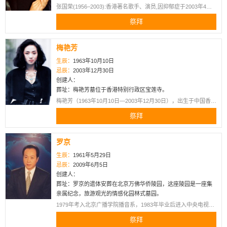
张国荣(1956–2003):香港著名歌手、演员,因抑郁症于2003年4月1
日离世,享年46岁。
祭拜
梅艳芳
生辰：
1963年10月10日
忌辰：
2003年12月30日
创建人：
葬址：梅艳芳墓位于香港特别行政区宝莲寺。
梅艳芳（1963年10月10日—2003年12月30日），出生于中国香
港，祖籍广西合浦，中国香港女歌手、演员、慈善家，香港演艺
祭拜
人协会创办人及首位女会长。
罗京
2026-06-05 20:49:00
生辰：
1961年5月29日
宜荣
祭拜了
杨根思
，献上
忌辰：
2009年6月5日
富贵高香
创建人：
葬址：罗京的遗体安葬在北京万佛华侨陵园，这座陵园是一座集
2026-05-23 15:45:49
亲属纪念，旅游观光的情感化园林式墓园。
宜荣
祭拜了
吉鸿昌
，献上
1979年考入北京广播学院播音系，1983年毕业后进入中央电视台
主持《新闻联播》节目。2003年，参加中央电视台羊年春节联欢
祈福蜡烛
祭拜
晚会，表演节目《吉祥送给您》；当选全国十佳岗位能手。2004