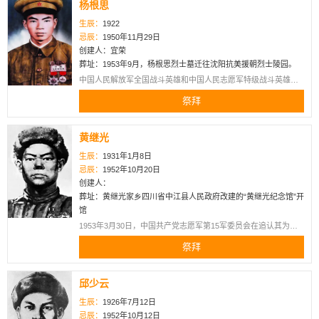
杨根思
生辰：
1922
忌辰：
1950年11月29日
创建人：宜荣
葬址：1953年9月，杨根思烈士墓迁往沈阳抗美援朝烈士陵园。
中国人民解放军全国战斗英雄和中国人民志愿军特级战斗英雄，
革命烈士，江苏省泰兴县人。出身贫苦农民家庭，当过童工。
祭拜
1944年2月参加新四军。1945年11月加入中国共产党。1950年10
月参加中国人民志愿军，1950年11月在战斗中牺牲。杨根思墓位
于辽宁省沈阳市抗美援朝陵园内，墓为混凝土结构圆拱形，墓前
黄继光
墓碑上书“烈士杨根思之墓”。汉阙式的大门，两个门柱正面中上部
均嵌有金山石浮雕的“一级国旗勋章”。
生辰：
1931年1月8日
忌辰：
1952年10月20日
创建人：
葬址：黄继光家乡四川省中江县人民政府改建的“黄继光纪念馆”开
馆
1953年3月30日，中国共产党志愿军第15军委员会在追认其为
&amp;quot;模范团员&amp;quot;的同时，追认其为中国共产党党
祭拜
员。 1953年4月8日，中国人民志愿军领导机关为黄继光追记特等
功，追授&amp;quot;中国人民志愿军特级英雄&amp;quot;称号。
1953年6月25日，朝鲜民主主义人民共和国最高人民会议常任委
邱少云
员会授予黄继光“朝鲜民主主义人民共和国英雄”称号，同时授予
“金星奖章”和“一级国旗勋章”。
生辰：
1926年7月12日
忌辰：
1952年10月12日