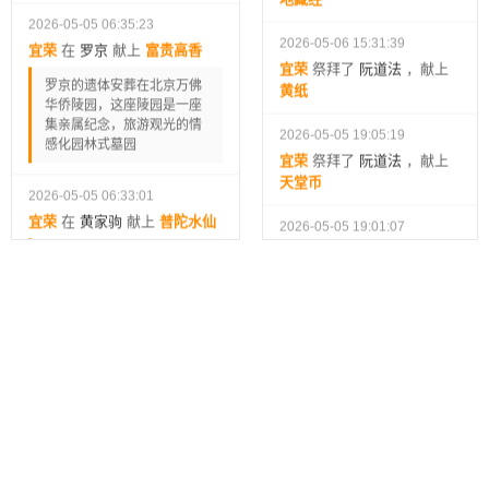
黄纸
罗京的遗体安葬在北京万佛
华侨陵园，这座陵园是一座
2026-05-05 19:05:19
集亲属纪念，旅游观光的情
宜荣
祭拜了
阮道法
，献上
感化园林式墓园
天堂币
2026-05-05 06:33:01
2026-05-05 19:01:07
宜荣
在
黄家驹
献上
普陀水仙
宜荣
祭拜了
刘胡兰
，献上
香港将军澳华人永远墓地十
富贵香炉
五段六台二十五号
2026-05-05 18:42:33
宜荣
祭拜了
刘胡兰
，献上
2026-05-04 23:37:38
米饭
宜荣
在
黄家驹
献上
金刚经
VS
2026-05-05 18:41:11
宜荣
祭拜了
梅兰芳
，献上
2026-05-04 21:08:50
富贵香炉
宜荣
在
李大钊
献上
灯笼
2026-05-05 07:24:34
[DOM] Input elements
兵兵
祭拜了
邓丽君
，献上
should have autocomplete
普陀水仙
attributes (suggested: