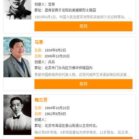
创建人：宜荣
葬址：遗骨安葬于沈阳抗美援朝烈士陵园
1953年6月1日，中国人民志愿军领导机关给邱少云记特等功，并
授予“中国人民志愿军一级英雄”光荣称号，追认其为中国共产党党
祭拜
员，授予“模范青年团员”的称号。1953年6月25日，朝鲜民主主义
人民共和国追赠邱少云“朝鲜民主主义共和国英雄”的光荣称号，授
予金星奖章和一级国旗勋章各一枚。
马季
生辰：
1934年8月2日
忌辰：
2006年12月20日
创建人：兵兵
葬址：北京市门头沟区万佛华侨陵园内
季是中国新相声的代表人物，近现代相声艺术承前继后的关键人
物。他的歌颂型相声开启了以赞美新生活和新英雄人物为主题的
祭拜
对口相声的新生面，大大发展了相声的功能，为相声艺术开辟了
一个崭新的发展方向。
梅兰芳
生辰：
1894年10月22日
忌辰：
1961年8月8日
创建人：
葬址：北京市海淀区香山街道公主坟村北。
梅兰芳8岁学戏，9岁拜吴菱仙为师学青衣，11岁登台。 后又求教
于秦稚芬和胡二庚学花旦。1915年4月至1916年9月，新排演了