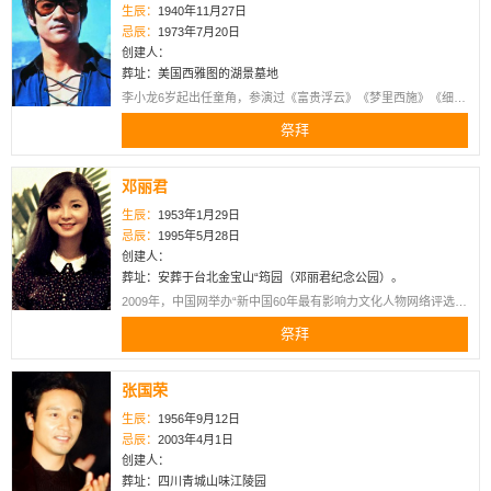
生辰：
1940年11月27日
忌辰：
1973年7月20日
创建人：
葬址：美国西雅图的湖景墓地
李小龙6岁起出任童角，参演过《富贵浮云》《梦里西施》《细路
祥》《人海孤鸿》等影片。1965年开始，到美国好莱坞发展，参
祭拜
演了《青蜂侠》《蝙蝠侠》《无敌铁探长》等剧集，并开始私人
教授好莱坞名人中国功夫。1971年，被国际武术杂志《黑带》列
为“世界七大武术名家之一”。回到香港后，相继主演了《唐山大
邓丽君
兄》《精武门》《猛龙过江》《龙争虎斗》《死亡游戏》等四部
半电影 ，3次打破多项记录。不仅在香港，更在世界各地掀起了
生辰：
1953年1月29日
功夫热潮 。并成功将“Kung Fu”（功夫）一词写进了英文词典，成
忌辰：
1995年5月28日
为世界范围的通用语言。
创建人：
葬址：安葬于台北金宝山“筠园（邓丽君纪念公园）。
2009年，中国网举办“新中国60年最有影响力文化人物网络评选”
活动，评选分文学、影视、音乐、美术、戏剧、舞蹈、曲艺、文
祭拜
化学者8类，共192位候选人，邓丽君以850万余票的得票数位居
榜首。如果有一个声音能让全世界的华人安静下来，那就是邓丽
君的歌声。
张国荣
生辰：
1956年9月12日
忌辰：
2003年4月1日
创建人：
葬址：四川青城山味江陵园