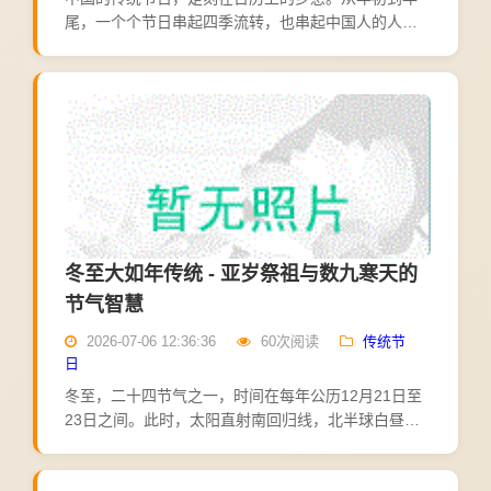
尾，一个个节日串起四季流转，也串起中国人的人情
往来。不妨按时间顺序，把全年的主要节日捋一遍。
春节是全年最隆重的节日。腊月里忙年，扫尘、办年
货、贴春联；除夕...
冬至大如年传统 - 亚岁祭祖与数九寒天的
节气智慧
2026-07-06 12:36:36
60次阅读
传统节
日
冬至，二十四节气之一，时间在每年公历12月21日至
23日之间。此时，太阳直射南回归线，北半球白昼最
短，黑夜最长，故曰"冬至"。冬至之后，太阳北返，白
昼渐长，阳气渐生，故有"冬至一阳生"之说。在中国传