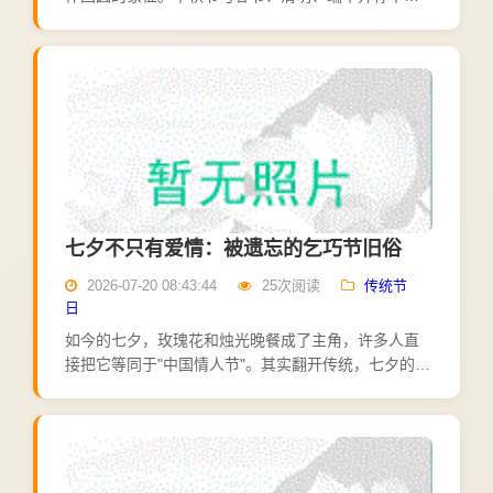
四大传统节日，分量之重，不言而喻。中秋的源头，
是古人对月亮的崇拜。上古就有"秋夕祭月"的礼制：春
天祭日，秋天...
七夕不只有爱情：被遗忘的乞巧节旧俗
2026-07-20 08:43:44
25次阅读
传统节
日
如今的七夕，玫瑰花和烛光晚餐成了主角，许多人直
接把它等同于"中国情人节"。其实翻开传统，七夕的内
涵远比爱情丰富——它原本是一个以女子为主角的节
日，本名"乞巧节"。七夕源于古人对星宿的崇拜。牵牛
星与织女...