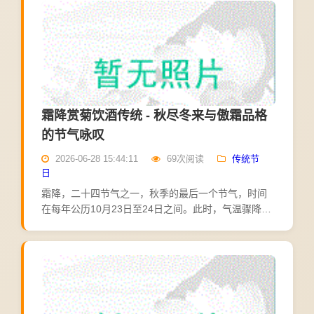
统...
霜降赏菊饮酒传统 - 秋尽冬来与傲霜品格
的节气咏叹
2026-06-28 15:44:11
69次阅读
传统节
日
霜降，二十四节气之一，秋季的最后一个节气，时间
在每年公历10月23日至24日之间。此时，气温骤降，
昼夜温差大，地面开始出现霜冻，故名"霜降"。霜降之
后，冬季来临，万物收藏，大地进入休眠期。民间有
赏菊、...