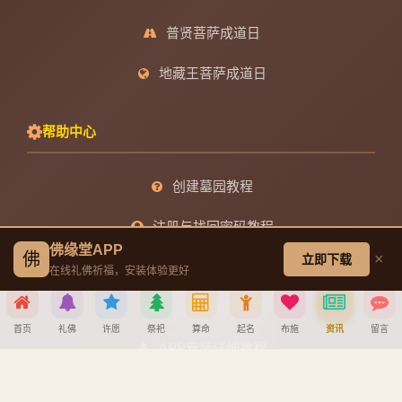
普贤菩萨成道日
地藏王菩萨成道日
帮助中心
创建墓园教程
注册与找回密码教程
佛缘堂APP
佛
×
立即下载
宝宝公司八字起名教程
在线礼佛祈福，安装体验更好
八字算命详细教程
首页
礼佛
许愿
祭祀
算命
起名
布施
资讯
留言
APP安装详细教程
手机吉凶查询