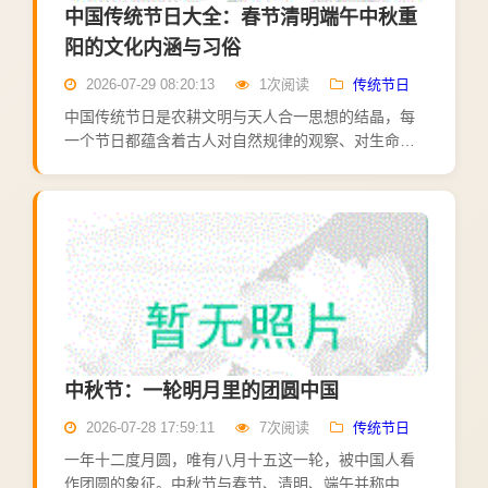
中国传统节日大全：春节清明端午中秋重
阳的文化内涵与习俗
2026-07-29 08:20:13
1次阅读
传统节日
中国传统节日是农耕文明与天人合一思想的结晶，每
一个节日都蕴含着古人对自然规律的观察、对生命意
义的思考、对美好生活的向往。春节——万象更新的
开始。 农历正月初一，是中国最隆重的传统节日。贴
春联、放鞭炮、...
中秋节：一轮明月里的团圆中国
2026-07-28 17:59:11
7次阅读
传统节日
一年十二度月圆，唯有八月十五这一轮，被中国人看
作团圆的象征。中秋节与春节、清明、端午并称中国