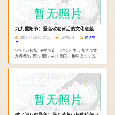
九九重阳节：登高敬老背后的文化意蕴
2026-07-19 09:17:17
18次阅读
传统节
日
农历九月初九，是重阳节。《易经》中以"九"为阳数，
九月初九，两九相重，故曰"重阳"，也叫"重九"。这个
延续两千多年的节日，如今又多了一个温暖的名字：
敬老节。重阳节的起源，可以追溯到先秦的秋季祭
天、祭祖...