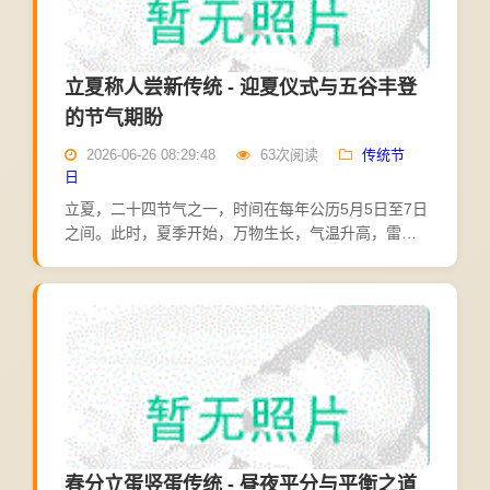
立夏称人尝新传统 - 迎夏仪式与五谷丰登
的节气期盼
2026-06-26 08:29:48
63次阅读
传统节
日
立夏，二十四节气之一，时间在每年公历5月5日至7日
之间。此时，夏季开始，万物生长，气温升高，雷雨
增多。民间有称人、尝新、迎夏、斗蛋等习俗，承载
着对夏季的迎接与对丰收的期盼。以下从立夏的起
源、称人的习俗...
春分立蛋竖蛋传统 - 昼夜平分与平衡之道