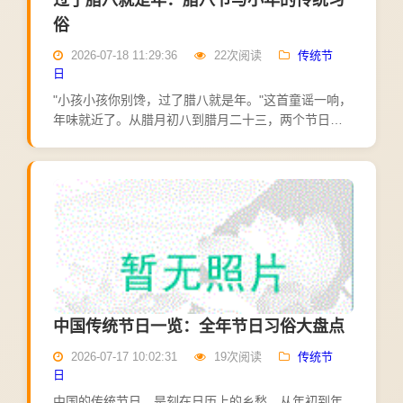
过了腊八就是年：腊八节与小年的传统习
俗
2026-07-18 11:29:36
22次阅读
传统节
日
"小孩小孩你别馋，过了腊八就是年。"这首童谣一响，
年味就近了。从腊月初八到腊月二十三，两个节日前
后脚到来，把春节的序幕缓缓拉开。先说腊八节。腊
月初八，原是古人祭祀祖先和神灵、祈求丰收的日
子，后来又融入...
中国传统节日一览：全年节日习俗大盘点
2026-07-17 10:02:31
19次阅读
传统节
日
中国的传统节日，是刻在日历上的乡愁。从年初到年