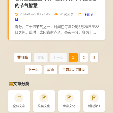
的节气智慧
2026-06-25 08:27:45
44次阅读
传统节
日
春分，二十四节气之一，时间在每年公历3月20日至22
日之间。此时，太阳直射赤道，昼夜平分，各为十二
小时，故名"春分"。春分之后，北半球昼渐长，夜渐
短，阳气上升，万物生长。民间有立蛋、竖蛋、吃春
菜、送春...
共48条
首页
上一页
1
2
3
下一页
尾页
当前1页 共5页
文章分类
全部文章
祭奠文化
佛教文化
新闻资讯