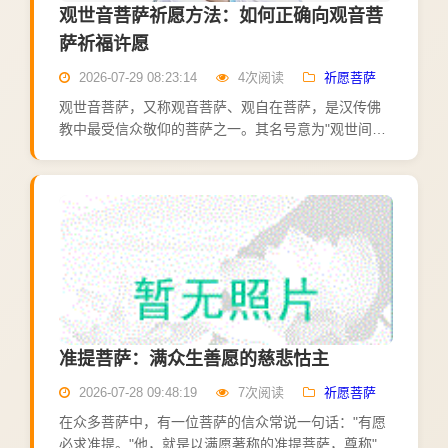
观世音菩萨祈愿方法：如何正确向观音菩
萨祈福许愿
2026-07-29 08:23:14
4次阅读
祈愿菩萨
观世音菩萨，又称观音菩萨、观自在菩萨，是汉传佛
教中最受信众敬仰的菩萨之一。其名号意为"观世间音
声"，象征菩萨时刻倾听众生苦难，随类应化，救苦救
难。南无观世音菩萨大慈大悲救苦救难千处祈求千处
应苦海常作渡...
准提菩萨：满众生善愿的慈悲怙主
2026-07-28 09:48:19
7次阅读
祈愿菩萨
在众多菩萨中，有一位菩萨的信众常说一句话："有愿
必求准提。"他，就是以满愿著称的准提菩萨，尊称"准