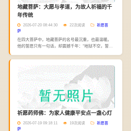
地藏菩萨：大愿与孝道，为故人祈福的千
年传统
2026-07-20 08:44:30
22次阅读
祈愿菩
萨
在四大菩萨中，地藏菩萨的名号最沉重，也最温暖。
他的誓愿只有一句话，却震撼千年："地狱不空，誓不
成佛；众生度尽，方证菩提。"别人发愿成佛，他发愿
先度众生——这份"我不入地狱谁入地狱"的担当，让地
藏菩萨成...
祈愿药师佛：为家人健康平安点一盏心灯
2026-07-19 09:18:11
19次阅读
祈愿菩
萨