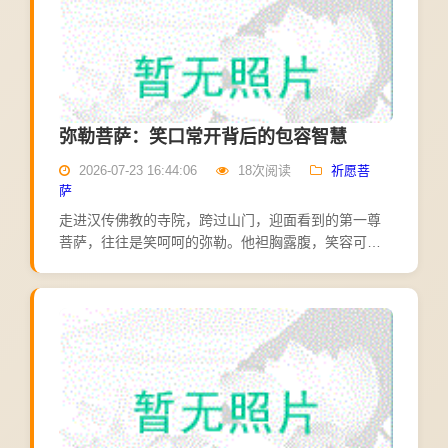
弥勒菩萨：笑口常开背后的包容智慧
2026-07-23 16:44:06
18次阅读
祈愿菩
萨
走进汉传佛教的寺院，跨过山门，迎面看到的第一尊
菩萨，往往是笑呵呵的弥勒。他袒胸露腹，笑容可
掬，任人参观礼拜，永远在笑。许多香客进门第一件
事，就是拜一拜弥勒，求一份欢喜与顺心。弥勒是梵
语音译，意为"慈氏...