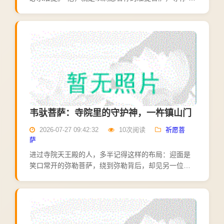
提佛母"。"准提"是梵语音译，意为"清净"。准提菩萨的
造像最常见的是十八臂，十八只手各持法器，象征以
无...
韦驮菩萨：寺院里的守护神，一杵镇山门
2026-07-27 09:42:32
10次阅读
祈愿菩
萨
进过寺院天王殿的人，多半记得这样的布局：迎面是
笑口常开的弥勒菩萨，绕到弥勒背后，却见另一位神
态威严的武将，身披铠甲，手执金刚宝杵，面朝大雄
宝殿而立——他，就是韦驮菩萨。弥勒笑迎十方来
客，韦驮守护道场安...