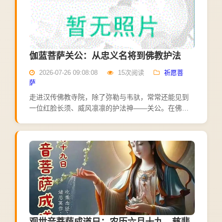
伽蓝菩萨关公：从忠义名将到佛教护法
2026-07-26 09:08:08
15次阅读
祈愿菩
萨
走进汉传佛教寺院，除了弥勒与韦驮，常常还能见到
一位红脸长须、威风凛凛的护法神——关公。在佛教
体系里，他的尊号是"伽蓝菩萨"。三国名将怎么成了佛
教护法？这背后，是一段流传千年的传说。相传隋代
年间，天台宗...