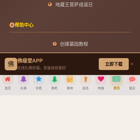
地藏王菩萨成道日
帮助中心
创建墓园教程
注册与找回密码教程
佛缘堂APP
佛
×
立即下载
在线礼佛祈福，安装体验更好
宝宝公司八字起名教程
八字算命详细教程
首页
礼佛
许愿
祭祀
算命
起名
布施
资讯
留言
APP安装详细教程
手机吉凶查询
车牌号吉凶查询