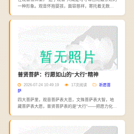
一种形象。观音怀抱婴孩，面容慈祥，寄托着无数家
庭对新生命的期盼。送子观音的信仰，源头在《妙法
莲华经·观世音菩萨普门品》。经中明确写道："若有女
人，设欲...
普贤菩萨：行愿如山的"大行"精神
2026-07-24 10:49:19
17次阅读
祈愿菩
萨
四大菩萨里，观音菩萨表大悲，文殊菩萨表大智，地
藏菩萨表大愿，普贤菩萨表的是"大行"——把愿力化为
行动，说到更要做到。若说其他三位菩萨教人发愿、
启智、存孝，普贤菩萨教人的是最难的一步：行。普
贤菩萨的道场...