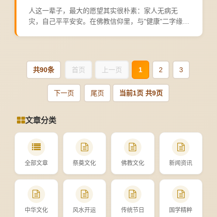
人这一辈子，最大的愿望其实很朴素：家人无病无
灾，自己平平安安。在佛教信仰里，与"健康"二字缘分
最深的，当属药师佛。药师佛，全尊"药师琉璃光如
来"，是东方净琉璃世界的教主。"琉璃光"三个字，形
容的是内外...
共90条
首页
上一页
1
2
3
下一页
尾页
当前1页 共9页
文章分类
全部文章
祭奠文化
佛教文化
新闻资讯
中华文化
风水开运
传统节日
国学精粹