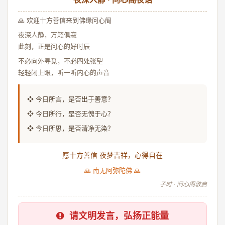
🙏 欢迎十方善信来到佛缘问心阁
夜深人静，万籁俱寂
此刻，正是问心的好时辰
不必向外寻觅，不必四处张望
轻轻闭上眼，听一听内心的声音
❖ 今日所言，是否出于善意？
❖ 今日所行，是否无愧于心？
❖ 今日所思，是否清净无染？
愿十方善信 夜梦吉祥，心得自在
🙏 南无阿弥陀佛 🙏
子时 · 问心阁敬启
请文明发言，弘扬正能量