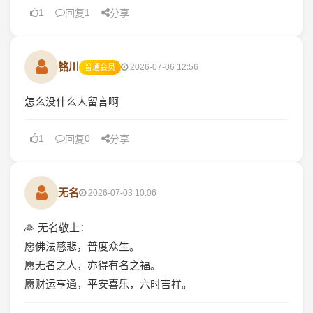
1
1
回复
分享
铭川
2026-07-06 12:56
普通会员
怎么没什么人留言啊
1
0
回复
分享
无名
2026-07-03 10:06
🙏 无名敬上：
愿佛法慈悲，普度众生。
愿无名之人，亦得有名之福。
愿财运亨通，平安喜乐，六时吉祥。