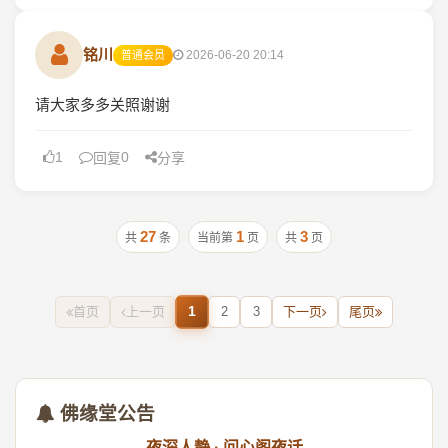
铭川
2026-06-20 20:14
普通会员
请大家多多关照谢谢
1
0
回复
分享
27
1
3
共
条
当前第
页
共
页
1
首页
上一页
2
3
下一页
尾页
佛缘堂公告
夜深人静 · 问心阁夜话