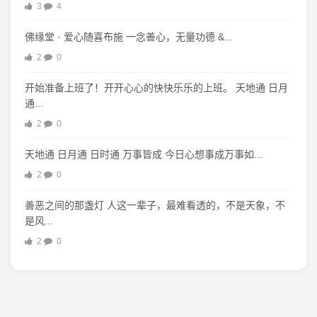
3
4
佛缘堂 · 爱心随喜布施 一念善心，无量功德 &...
2
0
开始准备上班了！开开心心的快快乐乐的上班。 天地通 日月
通...
2
0
天地通 日月通 日时通 万事皆成 今日心想事成万事如...
2
0
善恶之间的那盏灯 人这一辈子，最难看透的，不是天象，不
是风...
2
0