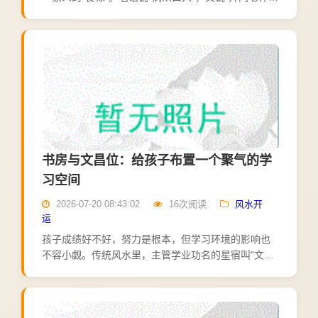
事，柴米油盐酱醋茶"——厨房的烟火气旺不旺，在传
统风水看来，直接关系着家运兴衰。厨房的核心是炉
灶。灶台...
书房与文昌位：给孩子布置一个聚气的学
习空间
2026-07-20 08:43:02
16次阅读
风水开
运
孩子成绩好不好，努力是根本，但学习环境的影响也
不容小觑。传统风水里，主管学业功名的星宿叫"文昌
星"，家中的文昌位布置得当，被认为有助孩子专心向
学。今天就结合风水讲究与居住常识，聊聊孩子学习
空间的布置。...