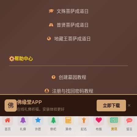
文殊菩萨成道日
普贤菩萨成道日
地藏王菩萨成道日
帮助中心
创建墓园教程
注册与找回密码教程
佛缘堂APP
宝宝公司八字起名教程
佛
×
立即下载
在线礼佛祈福，安装体验更好
八字算命详细教程
首页
礼佛
许愿
祭祀
算命
起名
布施
资讯
留言
APP安装详细教程