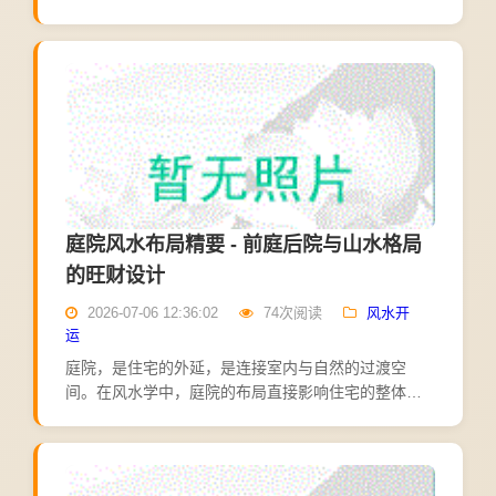
客厅作为一家人活动的中心，也是家中风水最受关注
的区域，这里就讲讲客厅财位的基本讲究。先说财位
在哪里。民间最常...
庭院风水布局精要 - 前庭后院与山水格局
的旺财设计
2026-07-06 12:36:02
74次阅读
风水开
运
庭院，是住宅的外延，是连接室内与自然的过渡空
间。在风水学中，庭院的布局直接影响住宅的整体气
场，关系到家庭的财运、健康与人际关系。合理的庭
院风水，能藏风聚气，招财纳福；不当的庭院风水，
则可能导致气场散乱...