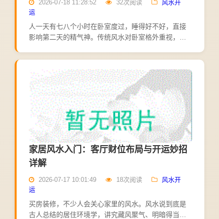
2026-07-18 11:28:52
32次阅读
风水开
运
人一天有七八个小时在卧室度过，睡得好不好，直接
影响第二天的精气神。传统风水对卧室格外重视，其
中不少说法，与现代居住常识不谋而合。先说床的位
置。风水上讲"床宜靠墙，不宜悬空"，床头最好靠实
墙，寓意有靠山...
家居风水入门：客厅财位布局与开运妙招
详解
2026-07-17 10:01:49
18次阅读
风水开
运
买房装修，不少人会关心家里的风水。风水说到底是
古人总结的居住环境学，讲究藏风聚气、明暗得当。