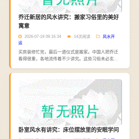
乔迁新居的风水讲究：搬家习俗里的美好
寓意
2026-07-19 09:16:34
14次阅读
风水开
运
买房装修忙完，最后一道仪式是搬家。中国人把乔迁
看得很重，各地流传着不少讲究。这些习俗未必玄
妙，却都寄托着对新生活的美好期盼。先说择日。传
统上搬家要选黄道吉日，避开与家人生肖相冲的日
子，民间最常用的说法...
卧室风水有讲究：床位摆放里的安眠学问