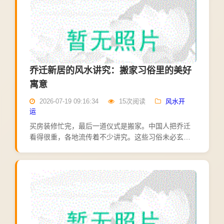
乔迁新居的风水讲究：搬家习俗里的美好
寓意
2026-07-19 09:16:34
15次阅读
风水开
运
买房装修忙完，最后一道仪式是搬家。中国人把乔迁
看得很重，各地流传着不少讲究。这些习俗未必玄
妙，却都寄托着对新生活的美好期盼。先说择日。传
统上搬家要选黄道吉日，避开与家人生肖相冲的日
子，民间最常用的说法...