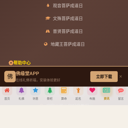
观音菩萨成道日
文殊菩萨成道日
普贤菩萨成道日
地藏王菩萨成道日
帮助中心
佛缘堂APP
佛
×
立即下载
创建墓园教程
在线礼佛祈福，安装体验更好
注册与找回密码教程
首页
礼佛
许愿
祭祀
算命
起名
布施
资讯
留言
宝宝公司八字起名教程
分享到
八字算命详细教程