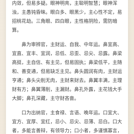
内敛，但易多疑。眼神明亮，主聪明智慧；眼神浑
浊，主愚钝昏昧。眼白多、眼黑少，主心性不定，易
招桃花劫。三角眼、四白眼，主性格阴险，需防暗
算。
鼻为审辨官，主财运、自我、中年运。鼻宜高、
宜直、宜丰、宜润，忌低、忌歪、忌尖、忌露。鼻梁
高挺，主自信、有主见，但易固执；鼻梁低平，主随
和、善变通，但易缺乏主见。鼻头圆润有肉，主财运
亨通；鼻头尖削无肉，主财来财去。鼻翼丰满，主理
财有方；鼻翼薄削，主漏财。鼻孔外露，主花钱大手
大脚；鼻孔深藏，主守财吝啬。
口为出纳官，主食禄、言语、晚年运。口宜大、
宜方、宜厚、宜红，忌小、忌尖、忌薄、忌白。口大
者，多能言善辩，有领导力；口小者，多谨慎寡言，