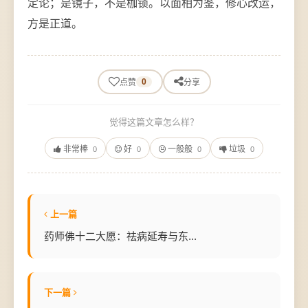
定论；是镜子，不是枷锁。以面相为鉴，修心改运，
方是正道。
0
点赞
分享
觉得这篇文章怎么样？
非常棒
好
一般般
垃圾
0
0
0
0
上一篇
药师佛十二大愿：祛病延寿与东...
下一篇