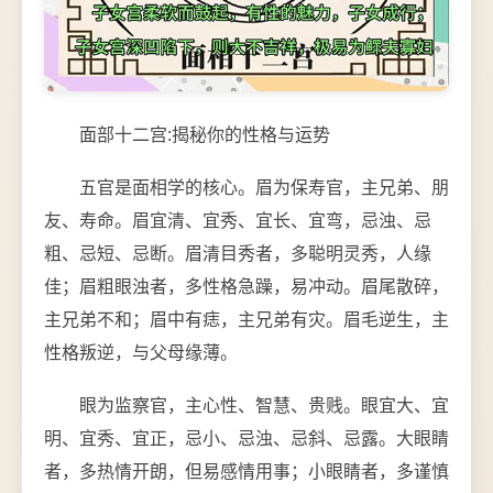
面部十二宫:揭秘你的性格与运势
五官是面相学的核心。眉为保寿官，主兄弟、朋
友、寿命。眉宜清、宜秀、宜长、宜弯，忌浊、忌
粗、忌短、忌断。眉清目秀者，多聪明灵秀，人缘
佳；眉粗眼浊者，多性格急躁，易冲动。眉尾散碎，
主兄弟不和；眉中有痣，主兄弟有灾。眉毛逆生，主
性格叛逆，与父母缘薄。
眼为监察官，主心性、智慧、贵贱。眼宜大、宜
明、宜秀、宜正，忌小、忌浊、忌斜、忌露。大眼睛
者，多热情开朗，但易感情用事；小眼睛者，多谨慎