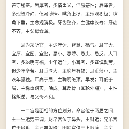
善守秘密。唇厚者，多情重义，但易感性；唇薄者，
多理智冷静，但易薄情。嘴角上扬，主乐观积极；嘴
角下垂，主悲观消极。牙齿整齐，主健康长寿；牙齿
不齐，主父母缘薄。
耳为采听官，主少年运、智慧、福气。耳宜大、
宜厚、宜圆、宜贴，忌小、忌薄、忌尖、忌反。大耳
者，多聪明有福，少年运佳；小耳者，多谨慎勤劳，
但少年辛苦。耳垂厚大，主晚年有福；耳垂薄小，主
晚年孤独。耳高于眉，主聪明绝顶，早发；耳低于
眉，主稳重踏实，晚成。耳反骨（耳轮外翻），主性
格叛逆，与父母不和。
十二宫是面相的方位划分。命宫位于两眉之间，
主一生运势基调；财帛宫位于鼻头，主财运；兄弟宫
位于眉毛，主兄弟姐妹；田宅宫位于上眼睑，主房