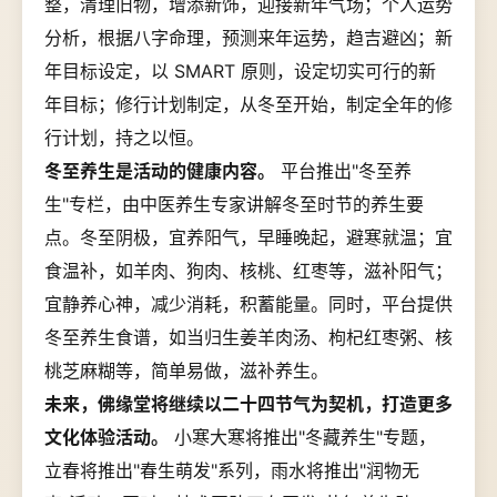
整，清理旧物，增添新饰，迎接新年气场；个人运势
分析，根据八字命理，预测来年运势，趋吉避凶；新
年目标设定，以 SMART 原则，设定切实可行的新
年目标；修行计划制定，从冬至开始，制定全年的修
行计划，持之以恒。
冬至养生是活动的健康内容。
平台推出"冬至养
生"专栏，由中医养生专家讲解冬至时节的养生要
点。冬至阴极，宜养阳气，早睡晚起，避寒就温；宜
食温补，如羊肉、狗肉、核桃、红枣等，滋补阳气；
宜静养心神，减少消耗，积蓄能量。同时，平台提供
冬至养生食谱，如当归生姜羊肉汤、枸杞红枣粥、核
桃芝麻糊等，简单易做，滋补养生。
未来，佛缘堂将继续以二十四节气为契机，打造更多
文化体验活动。
小寒大寒将推出"冬藏养生"专题，
立春将推出"春生萌发"系列，雨水将推出"润物无