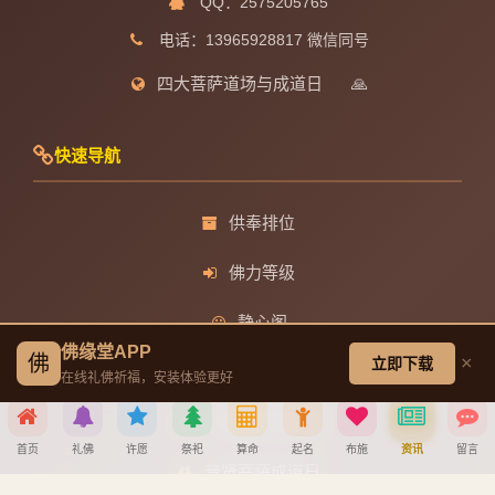
QQ：2575205765
电话：13965928817 微信同号
四大菩萨道场与成道日
🙏
快速导航
供奉排位
佛力等级
静心阁
佛缘堂APP
佛
×
立即下载
观音菩萨成道日
在线礼佛祈福，安装体验更好
文殊菩萨成道日
首页
礼佛
许愿
祭祀
算命
起名
布施
资讯
留言
普贤菩萨成道日