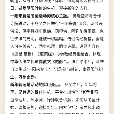
转运，从线上互动到线下体验，帮助善缘人在冬至之
日，感受阴阳转换的生机，迎接新年的吉祥。
一阳来复是冬至活动的核心主题。
佛缘堂将与合作
寺院联动，于冬至之日举行"一阳来复"法会。法会设
供坛，供奉释迦牟尼佛、药师佛、阿弥陀佛圣像，象
征佛法的光明，能破一切黑暗。僧侣诵经祈福，善缘
人可在线参与，同步礼拜，同步许愿。诵经内容以
《周易·复卦》《道德经》与佛教经典相结合，体现
中华传统文化与佛教文化的融合。法会结束后，系统
自动生成"一阳来复卡"，记录参与时刻，寓意阳气初
生，万象更新。
新年转运是活动的实用亮点。
冬至之后，新年将
至，是转运的最佳时机。平台推出"新年转运"指导，
由命理师、风水师、禅师联合讲解，如何从冬至开
始，调整运势，迎接新年。内容包括：家居风水调