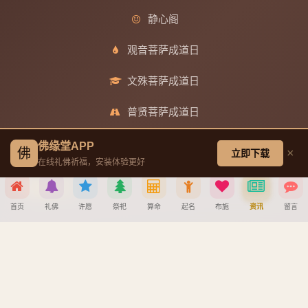
静心阁
观音菩萨成道日
文殊菩萨成道日
普贤菩萨成道日
地藏王菩萨成道日
佛缘堂APP
佛
×
立即下载
在线礼佛祈福，安装体验更好
帮助中心
首页
礼佛
许愿
祭祀
算命
起名
布施
资讯
留言
创建墓园教程
分享到
注册与找回密码教程
宝宝公司八字起名教程