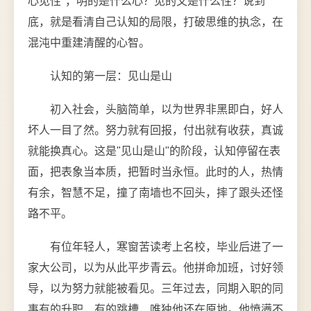
心见性"，明的是什么心？见的又是什么性？说到
底，就是看清自己认知的局限，打破思维的执念，在
混沌中重建清醒的心智。
认知的第一层：见山是山
初入社会，头脑简单，以为世界非黑即白，好人
坏人一目了然。努力就有回报，付出就有收获，真诚
就能换真心。这是"见山是山"的阶段，认知停留在表
面，把表象当本质，把暂时当永恒。此时的人，热情
有余，智慧不足，撞了南墙也不回头，摔了跟头还怪
路不平。
有位年轻人，寒窗苦读考上名校，毕业后进了一
家大公司，以为从此平步青云。他拼命加班，讨好领
导，以为努力就能被看见。三年过去，同期入职的同
事有的升职，有的跳槽，唯独他还在原地。他愤懑不