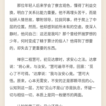
那位年轻人后来学会了察言观色，懂得了利益交
换，明白了关系比能力重要。他不再埋头苦干，而是
钻研人情世故，攀附领导，拉拢同事，终于爬上了中
层的位置。然而，他却感到前所未有的空虚。夜深人
静时，他问自己：这还是我吗？那个曾经怀揣梦想的
少年，何时变成了精于算计的俗人？他得到了想要
的，却失去了更重要的东西。
禅宗二祖慧可，初见达摩时，求安心之法。达摩
说："将心来，与汝安。"慧可遍寻不得，回禀："觅
心了不可得。"达摩说："我与汝安心竟。"慧可大
悟。原来，心本无需安，不安的正是那颗寻找的心。
认知到这一层，方知"见山不是山"亦是执念，怀疑一
切与相信一切，本质上是同一枚硬币的两面。