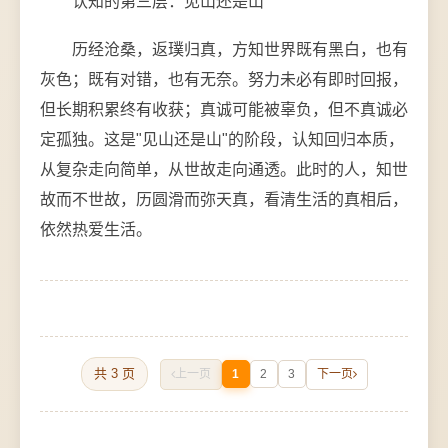
认知的第三层：见山还是山
历经沧桑，返璞归真，方知世界既有黑白，也有
灰色；既有对错，也有无奈。努力未必有即时回报，
但长期积累终有收获；真诚可能被辜负，但不真诚必
定孤独。这是"见山还是山"的阶段，认知回归本质，
从复杂走向简单，从世故走向通透。此时的人，知世
故而不世故，历圆滑而弥天真，看清生活的真相后，
依然热爱生活。
共 3 页
上一页
1
2
3
下一页