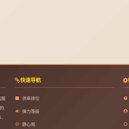
快速导航
线服
供奉排位
的
佛力等级
命、
静心阁