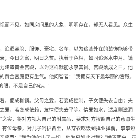
视而不见。如同房间里的大象，明明存在，却无人看见。众生
，追逐容貌、服饰、豪宅、名车，以为这些外在的装饰能够带
衰；今日之富，明日之贫。执着于色相，如同追逐水中月、镜
力建造黄金宫殿，以为这样就能永享富贵。宫殿落成之日，他
的黄金宫殿更有生气。他问智者："我拥有天下最华丽的宫殿，
的眼，不是自己的心。"
着，便成枷锁。父母之爱，若变成控制，子女便失去自由；夫
之爱，若变成依赖，友情便失去平等。情爱如水，适度则滋润
执"之实，将对方视为自己的附属品，要求对方按照自己的意愿生
伸。有位母亲，对儿子呵护备至，从穿衣吃饭到择业择偶，事事包
亲痛哭："我为他付出了一切，他为何如此对我？"她不明白，正