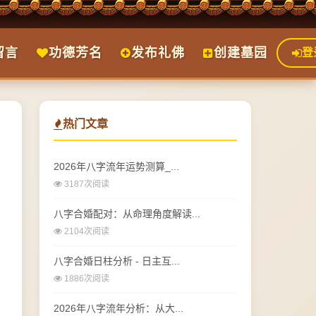
留言
功德芳名
发布礼佛
创建墓园
登
热门文章
2026年八字流年运势测算_...
3187次阅读
八字合婚配对：从命理角度解读...
2104次阅读
八字合婚日柱分析 - 日主互...
1886次阅读
2026年八字流年分析：从大...