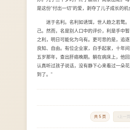
是这份"付出一切"的爱，剥夺了儿子成长的
迷于名利。名利如诱饵，世人趋之若鹜。
己。然而，名是别人口中的评价，利是手中暂
之利，明日可能化为乌有。更可悲的是，追逐
良知、自由。有位企业家，白手起家，十年间
五岁那年，查出肝癌晚期。躺在病床上，他回
认真听过孩子说话，没有静下心来看过一朵花
到了。"
共 5 页
上一