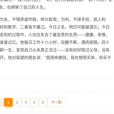
机会，也绑架了自己的人生。
为名，不惜弄虚作假，哗众取宠；为利，不择手段，损人利
时的数字，二者皆不属己。今日之名，明日可能被遗忘；今日
名利的过程中，人往往失去了最宝贵的东西——健康、亲情、
身家过亿。他每日工作十六小时，应酬不断，酒肉穿肠。四十
顾一生，发现自己从未真正活过——没有好好陪过父母，没有
开。他对探望的朋友说："我用命换钱，现在想用买命，却买不
页
1
2
3
4
5
下一页