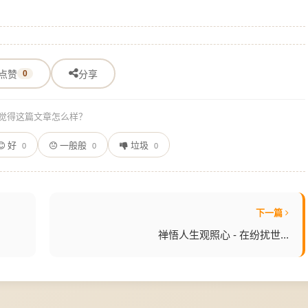
点赞
0
分享
觉得这篇文章怎么样？
好
一般般
垃圾
0
0
0
下一篇
禅悟人生观照心 - 在纷扰世...