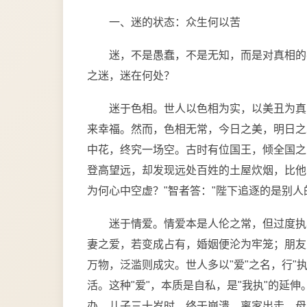
一、迷的状态：众生何以苦
迷，不是愚蠢，不是无知，而是对真相的
之迷，迷在何处？
迷于色相。世人以色相为实，以美丑为真
来幸福。然而，色相无常，今日之美，明日之
中花，终究一场空。古时有位国王，倾全国之
登高望远，却发现远处百姓的土屋炊烟，比他
为何心中空虚？"智者答："陛下追逐的是别人
迷于情爱。情爱本是人伦之常，但过度执
妻之爱，若变成占有，婚姻便沦为牢笼；朋友
万物，泛滥则成灾。世人多以"爱"之名，行"
活。这种"爱"，本质是自私，是"我执"的延
办。儿子三十岁时，终于崩溃，离家出走。母