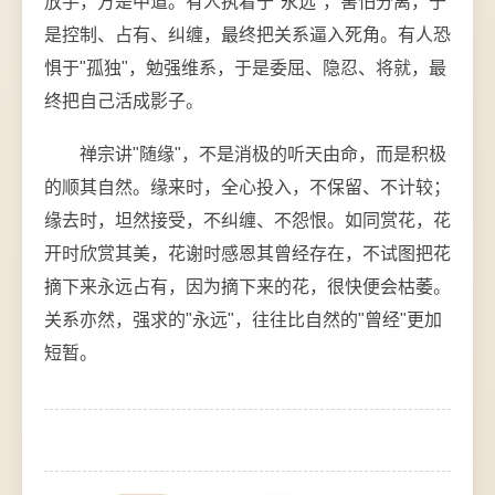
放手，方是中道。有人执着于"永远"，害怕分离，于
是控制、占有、纠缠，最终把关系逼入死角。有人恐
惧于"孤独"，勉强维系，于是委屈、隐忍、将就，最
终把自己活成影子。
禅宗讲"随缘"，不是消极的听天由命，而是积极
的顺其自然。缘来时，全心投入，不保留、不计较；
缘去时，坦然接受，不纠缠、不怨恨。如同赏花，花
开时欣赏其美，花谢时感恩其曾经存在，不试图把花
摘下来永远占有，因为摘下来的花，很快便会枯萎。
关系亦然，强求的"永远"，往往比自然的"曾经"更加
短暂。