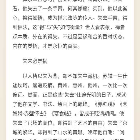
看，他失去了一条手臂，何其惨痛；实则，他以此诚
心，换得顿悟，成为禅宗法脉的传人。失去手臂，得
到佛法，这"得"与"失"如何衡量？世人看表象，禅者
观本质。外在的得失，不过是因缘和合的暂时状态，
内在的觉悟，才是永恒的真实。
失未必是祸
世人皆以失为悲，却不知失中藏机。苏轼一生仕
途坎坷，屡遭贬谪，黄州、惠州、儋州，一次比一次
偏远。然而，正是这些"失去"仕途光明的日子，成就
了他在文学、书法、绘画上的巅峰。《赤壁赋》《念
奴娇·赤壁怀古》《寒食帖》，皆成于贬谪期间。他
失去了官场的高位，却得到了艺术的自由；失去了京
城的繁华，却得到了山水的真趣。晚年他自嘲："问