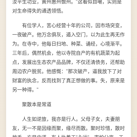
汝平生功业，黄州惠州儋州。"这看似自嘲，实则是
对生命得失的通透领悟。
有位学人，苦心经营十年的公司，因市场突变，
一夜破产。他万念俱灰，遁入空门，以为此生再无作
为。在寺中，他每日扫地、种菜、诵经，心境渐平。
三年后，偶然机会，他以寺院自产的有机蔬菜为起
点，发展出生态农产品品牌，不仅还清债务，还帮助
周边农户脱贫。他感慨："那次破产，逼我放下了对
财富的执念，反而找到了真正想做的事。失，原来是
另一种得。"
聚散本是常道
人生如逆旅，我亦是行人。父母子女，夫妻朋
友，无一不是因缘而聚，缘尽而散。聚时珍惜，散时