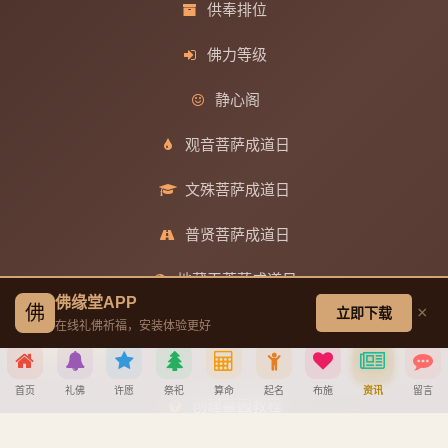
供奉排位
佛力等级
静心阁
观音菩萨成道日
文殊菩萨成道日
普贤菩萨成道日
地藏王菩萨成道日
佛缘堂APP
佛
×
立即下载
在线礼佛祈福，安装体验更好
帮助中心
首页
礼佛
许愿
祭祀
算命
起名
布施
资讯
留言
创建墓园教程
分享到