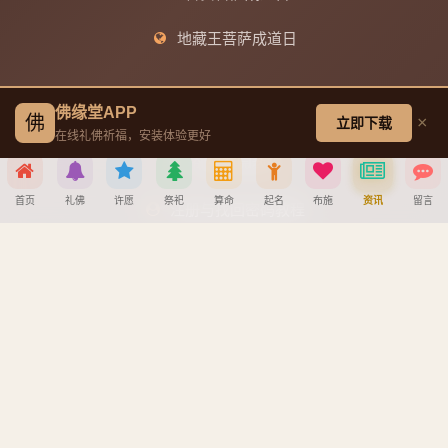
地藏王菩萨成道日
帮助中心
佛缘堂APP
佛
×
立即下载
在线礼佛祈福，安装体验更好
创建墓园教程
首页
礼佛
许愿
祭祀
算命
起名
布施
资讯
留言
注册与找回密码教程
分享到
宝宝公司八字起名教程
八字算命详细教程
APP安装详细教程
微信
QQ好友
微博
复制链接
手机吉凶查询
取消
车牌号吉凶查询