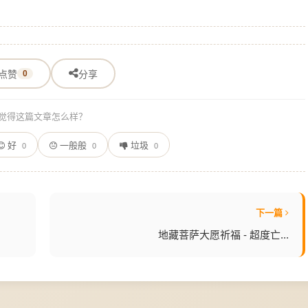
点赞
0
分享
觉得这篇文章怎么样？
好
一般般
垃圾
0
0
0
下一篇
地藏菩萨大愿祈福 - 超度亡...