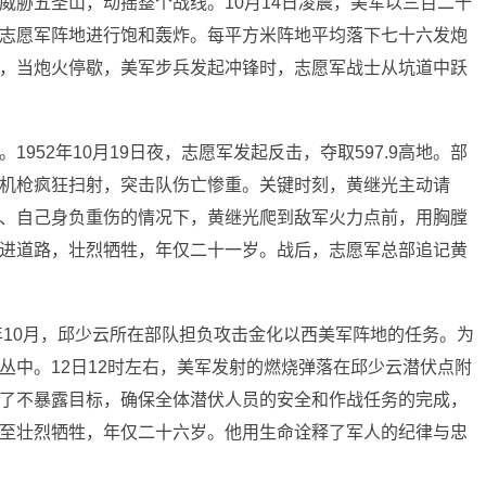
威胁五圣山，动摇整个战线。10月14日凌晨，美军以三百二十
志愿军阵地进行饱和轰炸。每平方米阵地平均落下七十六发炮
，当炮火停歇，美军步兵发起冲锋时，志愿军战士从坑道中跃
952年10月19日夜，志愿军发起反击，夺取597.9高地。部
机枪疯狂扫射，突击队伤亡惨重。关键时刻，黄继光主动请
、自己身负重伤的情况下，黄继光爬到敌军火力点前，用胸膛
进道路，壮烈牺牲，年仅二十一岁。战后，志愿军总部追记黄
年10月，邱少云所在部队担负攻击金化以西美军阵地的任务。为
丛中。12日12时左右，美军发射的燃烧弹落在邱少云潜伏点附
了不暴露目标，确保全体潜伏人员的安全和作战任务的完成，
至壮烈牺牲，年仅二十六岁。他用生命诠释了军人的纪律与忠