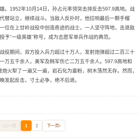
1952年10月14日，孙占元率领突击排反击597.9高地。战
代替站立，继续战斗。当敌人反扑时，他拉响最后一颗手榴
一位在上甘岭战役中创造奇迹的战士，一人坚守阵地，击退敌
授予"一级英雄"称号，成为志愿军单兵作战的典范。
战役期间，双方投入兵力超过十万人，发射炮弹超过二百三十
万五千余人，美军及韩军伤亡二万五千余人。597.9高地和
，被炮火犁了一遍又一遍，岩石化为齑粉，树木荡然无存。然而，
晚发起反击，寸土必争，绝不后退。
上一页
1
2
下一页