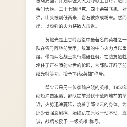
被动局面，计划以强大火力夺取上甘岭，进而
余门大炮、二十七辆坦克、四十余架飞机，对
弹，山头被削低两米，岩石被炸成粉末。然而
出，以顽强的火力将敌人击退。
黄继光是上甘岭战役中最著名的英雄之一。1
队在零号阵地前受阻，敌军的中心火力点以重
缨，带领两名战士执行爆破任务。在战友牺牲
堵住了正在喷射火舌的枪眼，为部队开辟了前
继光特等功，授予"特级英雄"称号。
邱少云是另一位家喻户晓的英雄。1952
缩短冲击距离，部队提前潜伏于敌阵地前的草
近，火势迅速蔓延，烧着了邱少云的身体。为
邱少云强忍剧痛，始终趴在原地一动不动，直
诚，战后被授予"一级英雄"称号。