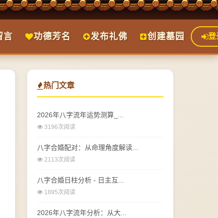
留言
功德芳名
发布礼佛
创建墓园
登
热门文章
2026年八字流年运势测算_...
3196次阅读
八字合婚配对：从命理角度解读...
2113次阅读
八字合婚日柱分析 - 日主互...
1895次阅读
2026年八字流年分析：从大...