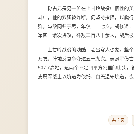
孙占元是另一位在上甘岭战役中牺牲的英雄。
斗中，他的双腿被炸断，仍坚持指挥，以爬行
弹，与敌同归于尽，年仅二十七岁。胡修道，
军四十余次进攻，歼敌二百八十余人，战后被
上甘岭战役的残酷，超出常人想象。整个
万发，阵地反复争夺达五十九次。志愿军伤亡一
537.7高地，这两个不足四平方公里的山头
志愿军战士以坑道为依托，白天退守坑道，夜
共 2 页