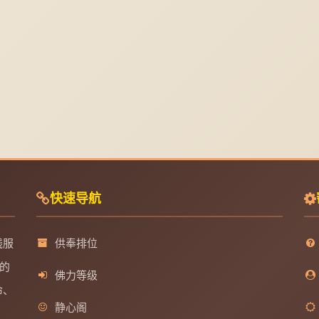
快速导航
线服
供奉排位
的
佛力等级
命、
静心阁