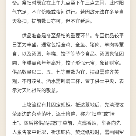
备。祭扫时辰宜在上午九点至下午三点之间，此时阳
气充足，不宜傍晚或夜间进行。若因故无法在冬至当
天祭扫，提前数日亦可，但不宜延后。
供品准备是冬至祭祀的重要环节。冬至供品较平
日更为丰盛，通常包括全鸡、全鱼、猪肉、羊肉等荤
食，以及汤圆、年糕、饺子等节令食品。汤圆象征团
圆，年糕寓意年年高升，饺子形似元宝，象征财富。
供品数量以三、五、七等单数为宜，摆盘需整齐美
观，不可凌乱。酒水需斟满三杯，置于供桌中央，表
示对天地祖先的敬意。
上坟流程有其固定规矩。抵达墓地后，先清理坟
茔周边的杂草落叶，添土修整，称为"扫墓"或"培
土"。随后将供品摆放于墓前，点燃香烛，举香向先
人禀告家中近况，祈求庇佑。焚烧纸钱时，需画圈留