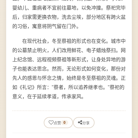
婴幼儿、重病者不宜前往墓地，以免冲撞。祭祀完毕
后，归家需更换衣物，洗去尘埃，部分地区有跨火盆
的习俗，寓意将阴气留在门外。
在现代社会，冬至祭祖的形式也在变化。城市中
的公墓禁止明火，人们改用鲜花、电子蜡烛祭扫。网
上纪念馆、远程视频祭祖等新形式，让身处异地的游
子也能表达思念。然而，无论形式如何变化，那份对
先人的感恩与怀念之情，始终是冬至祭祖的灵魂。正
如《礼记》所言："祭者，所以追养继孝也。"祭祀的
意义，在于延续孝道，传承家风。
0
点赞
分享