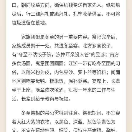
口，朝向坟墓方向，确保纸钱专送自家先人。纸钱燃
尽后，行三鞠躬礼或跪拜礼，礼毕收拾供品，不可将
垃圾遗留在墓地。
家族团聚是冬至的另一重要内容。祭祀完毕后，
家族成员聚于一处，共进冬至宴。北方多食饺子，
有"冬至不端饺子碗，冻掉耳朵没人管"的民谚；南方
多食汤圆，寓意团团圆圆；江浙一带有吃冬至团的习
俗，以糯米粉为皮，内包豆沙、萝卜丝等馅料；闽南
地区则吃姜母鸭、糯米饭，温补驱寒。宴席上，长辈
坐于上座，晚辈依次敬酒，汇报一年来的工作与生
活，长辈则给予教诲与祝福。
冬至祭祖的禁忌需特别注意。祭祀期间，不宜穿
着大红大紫的衣物，以黑色、深蓝、灰色等素色为
宜。不宜在墓地拍照、嬉笑，保持庄严肃穆。孕妇、