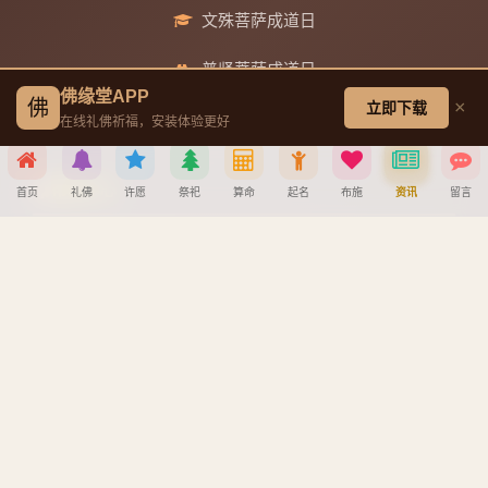
文殊菩萨成道日
普贤菩萨成道日
佛缘堂APP
佛
×
立即下载
地藏王菩萨成道日
在线礼佛祈福，安装体验更好
帮助中心
首页
礼佛
许愿
祭祀
算命
起名
布施
资讯
留言
分享到
创建墓园教程
注册与找回密码教程
宝宝公司八字起名教程
微信
QQ好友
微博
复制链接
八字算命详细教程
取消
APP安装详细教程