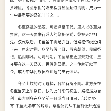
此，冬至被视为"亚岁"，其重要性仅次于春节。在许
多地区，冬至祭祖的隆重程度甚至超过清明，成为一
年中最重要的祭祀时节之一。
冬至祭祖的起源，可追溯至周代。周人以冬至为
岁首，这一天要举行盛大的祭祀仪式，祭祀天地祖
先。汉代以后，冬至虽不再是岁首，但祭祀传统延续
下来。唐宋时期，冬至放假七日，百官朝贺，民间祭
祀，热闹非凡。明清时期，冬至祭祀更加规范化，皇
帝要在这一天祭天，百姓则祭祖。这一传统延续至
今，成为中华民族慎终追远的重要体现。
冬至上坟的时间选择，各地有所不同。北方多在
冬至当天上午祭扫，认为此时阳气初生，祭祀最为吉
利。南方则多在冬至前一日或当日清晨，部分地区
有"冬至大如年"的说法，祭祖仪式从冬至前便开始准