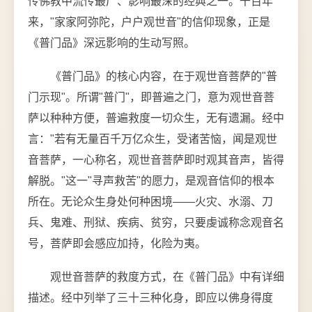
传佛教中流传最广、影响最深的经典之一。千百年
来，"家家阿弥陀，户户观世音"的信仰现象，正是
《普门品》深远影响的生动写照。
《普门品》的核心内容，在于观世音菩萨的"普
门示现"。所谓"普门"，即普遍之门，意为观世音菩
萨以种种方便，普遍救度一切众生，无有遗漏。经中
言："若有无量百千万亿众生，受诸苦恼，闻是观世
音菩萨，一心称名，观世音菩萨即时观其音声，皆得
解脱。"这一"寻声救苦"的愿力，是观音信仰的根本
所在。无论众生身处何种困境——火灾、水溺、刀
兵、鬼难、刑狱、疾病、贫穷，只要虔诚称念观音名
号，菩萨即会感应加持，化险为夷。
观世音菩萨的救度方式，在《普门品》中有详细
描述。经中列举了三十三种化身，即应以佛身得度