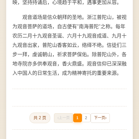
映，坚持持诵后，心境趋于平和，遇事更加从容。
观音道场是信众朝拜的圣地。浙江普陀山，被视
为观音菩萨的道场，自古便有"南海普陀"之称。每年
农历二月十九观音圣诞、六月十九观音成道、九月十
九观音出家，普陀山香客如云，络绎不绝。信徒们三
步一拜，虔诚朝山，祈求菩萨保佑。除普陀山外，各
地寺院亦多供奉观音，香火鼎盛。观音信仰已深深融
入中国人的日常生活，成为精神寄托的重要来源。
共 2 页
上一页
1
2
下一页