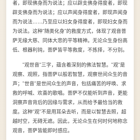
者，即现佛身而为说法；应以辟支佛身得度者，即现
辟支佛身而为说法；应以声闻身得度者，即现声闻身
而为说法……乃至应以妇女身得度者，即现妇女身而
为说法。这种"随类化身"的救度方式，体现了观音菩
萨无缘大慈、同体大悲的平等精神。无论众生身份高
低、根器利钝，菩萨皆平等救度，不拣择，不分别。
"观世音"三字，蕴含着深刻的佛法智慧。"观"是
观察、观照，指菩萨以般若智慧，观察世间众生的音
声；"世音"是世间众生的声音，包括痛苦的呼唤、求
救的呼喊、欢喜的歌唱。菩萨不仅能听到声音，更能
洞察声音背后的因缘与需求，从而给予最恰当的救
度。这种"观"不是用耳朵去听，而是以智慧去照，超
越时空，无碍无遮。因此，无论众生在何时何地称念
观音，菩萨皆能即时感应。