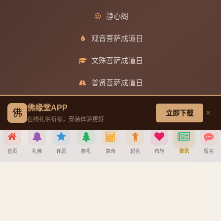
静心阁
观音菩萨成道日
文殊菩萨成道日
普贤菩萨成道日
地藏王菩萨成道日
佛缘堂APP
佛
×
立即下载
在线礼佛祈福，安装体验更好
帮助中心
首页
礼佛
许愿
祭祀
算命
起名
布施
资讯
留言
创建墓园教程
分享到
注册与找回密码教程
宝宝公司八字起名教程