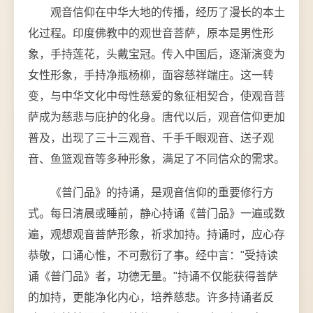
观音信仰在中华大地的传播，经历了漫长的本土
化过程。印度佛教中的观世音菩萨，原本是男性形
象，手持莲花，头戴宝冠。传入中国后，逐渐演变为
女性形象，手持净瓶杨柳，面容慈祥端庄。这一转
变，与中华文化中母性慈爱的象征相契合，使观音菩
萨成为慈悲与庇护的化身。唐代以后，观音信仰更加
普及，出现了三十三观音、千手千眼观音、送子观
音、鱼篮观音等多种形象，满足了不同信众的需求。
《普门品》的持诵，是观音信仰的重要修行方
式。每日清晨或睡前，静心持诵《普门品》一遍或数
遍，观想观音菩萨形象，祈求加持。持诵时，应心存
恭敬，口诵心惟，不可敷衍了事。经中言："受持读
诵《普门品》者，功德无量。"持诵不仅能获得菩萨
的加持，更能净化内心，培养慈悲。许多持诵者反