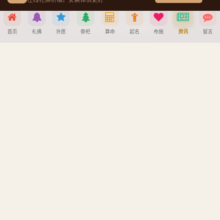
在线礼佛祈福，安装体验更好
注册与找回密码教程
宝宝公司八字起名教程
首页
礼佛
许愿
祭祀
算命
起名
布施
资讯
留言
八字算命详细教程
分享到
APP安装详细教程
手机吉凶查询
微信
QQ好友
微博
复制链接
车牌号吉凶查询
取消
版权所有
浙ICP备2025156918号
| Powered by 佛缘堂系统
佛缘堂 - 在线礼佛祈福平台 | 传承佛教文化 | 净化心灵
备案主体：绍兴宜荣财达物流有限公司