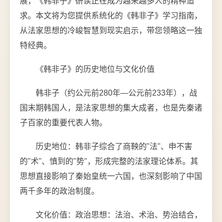
展，《韩非子》研读正在成为越来越多人的精神追
求。本文将为您提供系统化的《韩非子》学习指南，
从法家思想的冷峻智慧到现实启示，带您领略这一独
特经典。
《韩非子》的历史地位与文化价值
韩非子（约公元前280年—公元前233年），战
国末期韩国人，是法家思想的集大成者，也是先秦诸
子百家的重要代表人物。
历史地位：韩非子综合了商鞅的"法"、申不害
的"术"、慎到的"势"，形成完整的法家理论体系。其
思想直接影响了秦始皇统一六国，也深刻影响了中国
两千多年的政治制度。
文化价值：政治思想：法治、术治、势治结合，