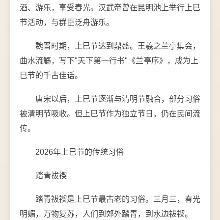
酒、游乐，享受春光。汉武帝曾在昆明池上举行上巳
节活动，与群臣泛舟游乐。
魏晋时期，上巳节达到鼎盛。王羲之兰亭集会，
曲水流觞，写下"天下第一行书"《兰亭序》，成为上
巳节的千古佳话。
唐宋以后，上巳节逐渐与清明节融合，部分习俗
被清明节吸收。但上巳节作为独立节日，仍在民间流
传。
2026年上巳节的传统习俗
踏青祓禊
踏青祓禊是上巳节最古老的习俗。三月三，春光
明媚，万物复苏，人们到郊外踏青，到水边祓禊。