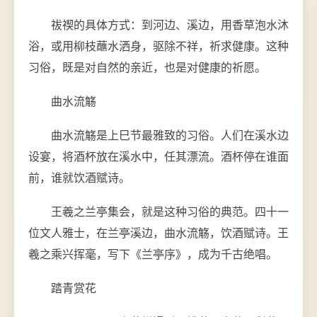
祓禊的具体方式：到河边、溪边，用香草泡水沐
浴，或用柳枝蘸水洒身，驱除不祥，祈求健康。这种
习俗，既是对自然的亲近，也是对健康的祈愿。
曲水流觞
曲水流觞是上巳节最雅致的习俗。人们在溪水边
设宴，将酒杯放在溪水中，任其漂流。酒杯停在谁面
前，谁就饮酒赋诗。
王羲之兰亭集会，就是这种习俗的典范。四十一
位文人雅士，在兰亭溪边，曲水流觞，饮酒赋诗。王
羲之乘兴挥毫，写下《兰亭序》，成为千古绝唱。
踏青赏花