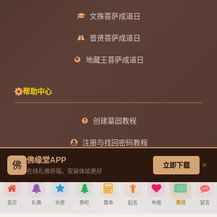
文殊菩萨成道日
普贤菩萨成道日
地藏王菩萨成道日
帮助中心
创建墓园教程
注册与找回密码教程
佛缘堂APP
佛
宝宝公司八字起名教程
×
立即下载
在线礼佛祈福，安装体验更好
八字算命详细教程
首页
礼佛
许愿
祭祀
算命
起名
布施
资讯
留言
APP安装详细教程