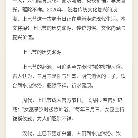
一天，人们踏青赏花、曲水流觞、祓禊祈福，享受春
光，驱除不祥。2026年，随着传统文化复兴的浪
潮，上巳节这一古老节日正在重新走进现代生活。本
文将探讨上巳节的历史渊源、传统习俗、文化内涵与
复兴价值。
上巳节的历史渊源
上巳节的起源，可追溯至先秦时期的祓禊习俗。
古人认为，三月三是阳气旺盛、阴气消退的日子，适
合到水边沐浴，驱除不祥，祈求健康。
周代，上巳节成为官方节日。《周礼·春官》记
载："女巫掌岁时祓除衅浴。"每年三月三，女巫主持
祓禊仪式，为人们驱除不祥。
汉代，上巳节更加兴盛。人们到水边沐浴、饮