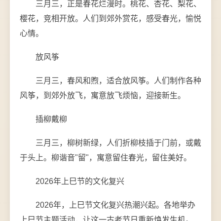
三月三，正是春花烂漫时。桃花、杏花、梨花、
樱花，竞相开放。人们到郊外赏花，感受春光，愉悦
心情。
放风筝
三月三，春风和煦，适合放风筝。人们制作各种
风筝，到郊外放飞，寓意放飞烦恼，迎接新生。
插柳戴柳
三月三，柳树新绿，人们折柳枝插于门前，或戴
于头上。柳谐音"留"，寓意留住春光，留住美好。
2026年上巳节的文化复兴
2026年，上巳节文化复兴热潮兴起。各地举办
上巳节主题活动，让这一古老节日重新焕发生机。