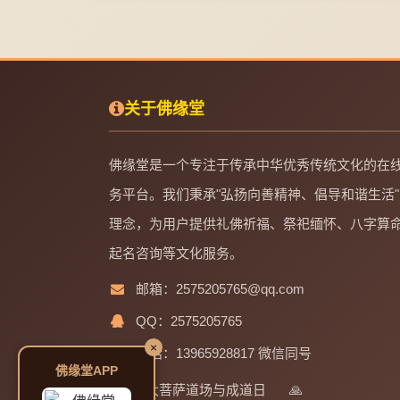
关于佛缘堂
佛缘堂是一个专注于传承中华优秀传统文化的在
务平台。我们秉承"弘扬向善精神、倡导和谐生活"
理念，为用户提供礼佛祈福、祭祀缅怀、八字算
起名咨询等文化服务。
邮箱：2575205765@qq.com
QQ：2575205765
×
电话：13965928817 微信同号
佛缘堂APP
四大菩萨道场与成道日
🙏