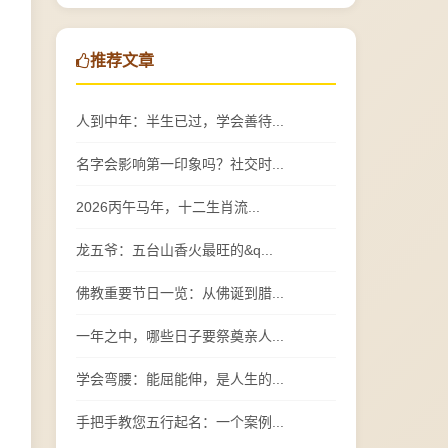
推荐文章
人到中年：半生已过，学会善待...
名字会影响第一印象吗？社交时...
2026丙午马年，十二生肖流...
龙五爷：五台山香火最旺的&q...
佛教重要节日一览：从佛诞到腊...
一年之中，哪些日子要祭奠亲人...
学会弯腰：能屈能伸，是人生的...
手把手教您五行起名：一个案例...