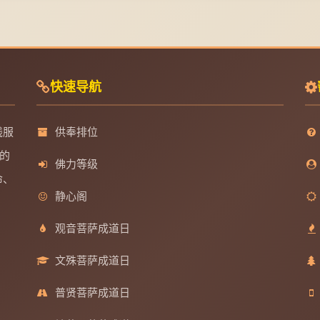
快速导航
线服
供奉排位
的
佛力等级
命、
静心阁
观音菩萨成道日
文殊菩萨成道日
普贤菩萨成道日