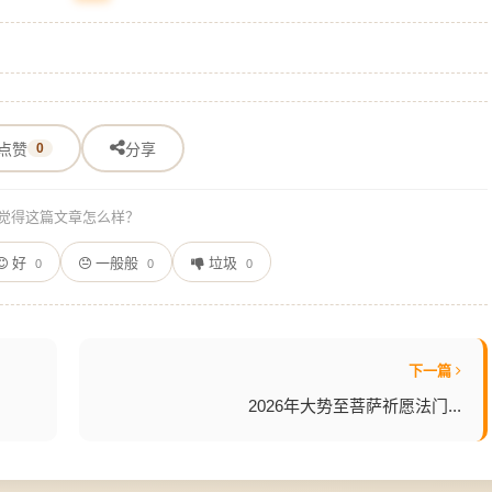
点赞
0
分享
觉得这篇文章怎么样？
好
一般般
垃圾
0
0
0
下一篇
2026年大势至菩萨祈愿法门...