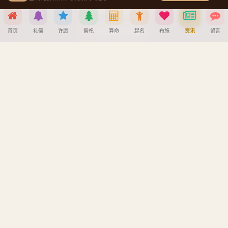
文殊菩萨成道日
普贤菩萨成道日
首页
礼佛
许愿
祭祀
算命
起名
布施
资讯
留言
地藏王菩萨成道日
分享到
帮助中心
微信
QQ好友
微博
复制链接
创建墓园教程
注册与找回密码教程
取消
宝宝公司八字起名教程
八字算命详细教程
APP安装详细教程