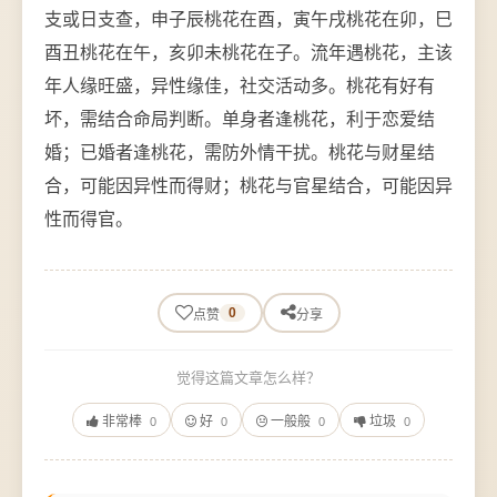
支或日支查，申子辰桃花在酉，寅午戌桃花在卯，巳
酉丑桃花在午，亥卯未桃花在子。流年遇桃花，主该
年人缘旺盛，异性缘佳，社交活动多。桃花有好有
坏，需结合命局判断。单身者逢桃花，利于恋爱结
婚；已婚者逢桃花，需防外情干扰。桃花与财星结
合，可能因异性而得财；桃花与官星结合，可能因异
性而得官。
0
点赞
分享
觉得这篇文章怎么样？
非常棒
好
一般般
垃圾
0
0
0
0