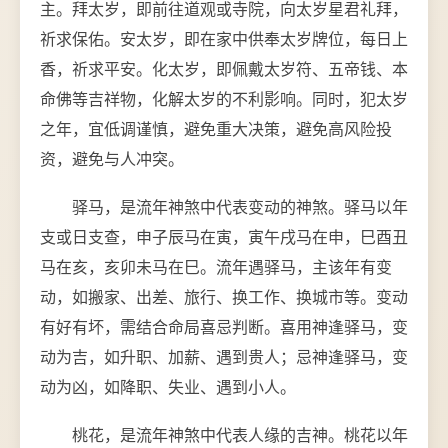
主。拜太岁，即前往道观或寺院，向太岁星君礼拜，
祈求保佑。安太岁，即在家中供奉太岁牌位，每日上
香，祈求平安。化太岁，即佩戴太岁符、五帝钱、本
命佛等吉祥物，化解太岁的不利影响。同时，犯太岁
之年，宜低调谨慎，避免重大决策，避免高风险投
资，避免与人冲突。
驿马，是流年神煞中代表变动的神煞。驿马以年
支或日支查，申子辰马在寅，寅午戌马在申，巳酉丑
马在亥，亥卯未马在巳。流年遇驿马，主该年有变
动，如搬家、出差、旅行、换工作、换城市等。变动
有好有坏，需结合命局喜忌判断。喜用神逢驿马，变
动为吉，如升职、加薪、遇到贵人；忌神逢驿马，变
动为凶，如降职、失业、遇到小人。
桃花，是流年神煞中代表人缘的吉神。桃花以年