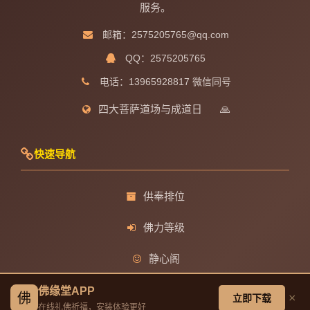
服务。
邮箱：2575205765@qq.com
QQ：2575205765
电话：13965928817 微信同号
四大菩萨道场与成道日
🙏
快速导航
供奉排位
佛力等级
静心阁
观音菩萨成道日
佛缘堂APP
佛
×
立即下载
在线礼佛祈福，安装体验更好