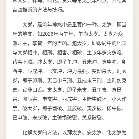
从太岁、驿马、桃花、贵人等常见流年神煞，介绍其
吉凶推断的方法与技巧。
太岁，是流年神煞中最重要的一种。太岁，即当
年的地支，如2026年丙午年，午为太岁。太岁为众
煞之主，掌管一年的吉凶。犯太岁，即命局中的地支
与太岁相冲、相刑、相害、相破，主该年多灾多难，
诸事不顺。冲太岁，即子午冲、丑未冲、寅申冲、卯
酉冲、辰戌冲、巳亥冲，冲力最强，变动最大。刑太
岁，即子卯刑、寅巳申三刑、丑戌未三刑，主刑伤克
害，官非口舌。害太岁，即子未害、丑午害、寅巳
害、卯辰害、申亥害、酉戌害，主暗中破坏，小人作
祟。破太岁，即子酉破、丑辰破、寅亥破、卯午破、
巳申破、未戌破，主破损破裂，关系破裂。
化解太岁的方法，以拜太岁、安太岁、化太岁为