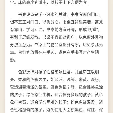
宁。床的高度宜适中，以孩子上下方便为宜。
书桌设置是学业风水的关键。书桌宜面向门口，
但不宜正对门口，以免分心。书桌宜背靠实墙，寓意
有靠山，学习专注。书桌前方宜开阔，形成"明堂"，
有利于思维发散。书桌不宜正对窗户，以免窗外景物
分散注意力。书桌上的物品宜整齐有序，避免杂乱无
章。台灯宜放置在左手边，避免右手书写时产生阴
影。
色彩选择对孩子性格影响显著。儿童房宜以明
亮、柔和的色彩为主，如淡蓝、浅绿、米黄、淡粉，
营造温馨活泼的氛围。蓝色象征宁静，适合性格急躁
的孩子；绿色象征生机，适合体弱多病的孩子；黄色
象征智慧，适合学习困难的孩子；粉色象征温柔，适
合性格孤僻的孩子。避免使用大面积黑色、深红、深