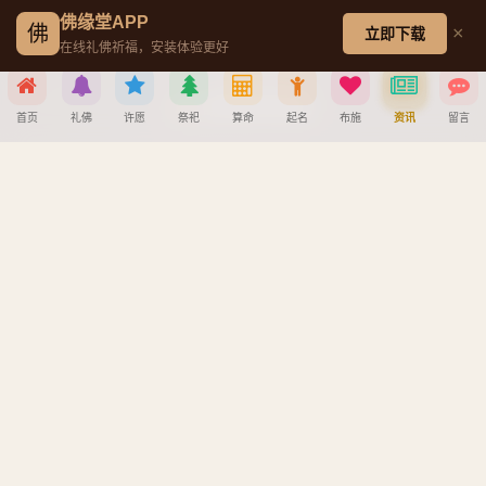
观音菩萨成道日
佛缘堂APP
佛
×
立即下载
在线礼佛祈福，安装体验更好
文殊菩萨成道日
普贤菩萨成道日
首页
礼佛
许愿
祭祀
算命
起名
布施
资讯
留言
地藏王菩萨成道日
分享到
帮助中心
微信
QQ好友
微博
复制链接
创建墓园教程
注册与找回密码教程
取消
宝宝公司八字起名教程
八字算命详细教程