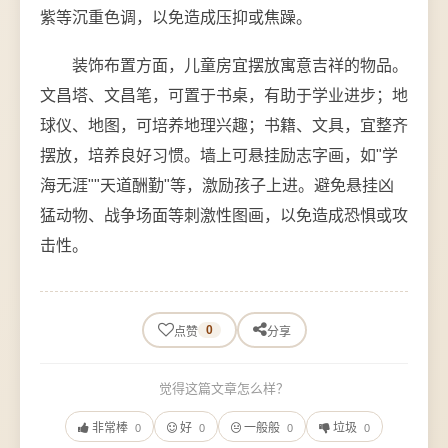
紫等沉重色调，以免造成压抑或焦躁。
装饰布置方面，儿童房宜摆放寓意吉祥的物品。
文昌塔、文昌笔，可置于书桌，有助于学业进步；地
球仪、地图，可培养地理兴趣；书籍、文具，宜整齐
摆放，培养良好习惯。墙上可悬挂励志字画，如"学
海无涯""天道酬勤"等，激励孩子上进。避免悬挂凶
猛动物、战争场面等刺激性图画，以免造成恐惧或攻
击性。
0
点赞
分享
觉得这篇文章怎么样？
非常棒
好
一般般
垃圾
0
0
0
0