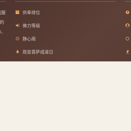
线服
供奉排位
的
佛力等级
命、
静心阁
观音菩萨成道日
文殊菩萨成道日
分享到
普贤菩萨成道日
地藏王菩萨成道日
QQ好友
微博
取消
版权所有
浙ICP备2025156918号
| Powered by 佛缘堂系统