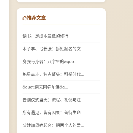
推荐文章
读书，是成本最低的修行
木子李、弓长张：拆姓起名的文...
身强与身弱：八字里的&quo...
魁星点斗，独占鳌头：科举时代...
&quot;南无阿弥陀佛&q...
告别仪式当天：流程、礼仪与注...
所有遇见，皆有因果：善待生命...
父姓加母姓起名：把两个人的爱...