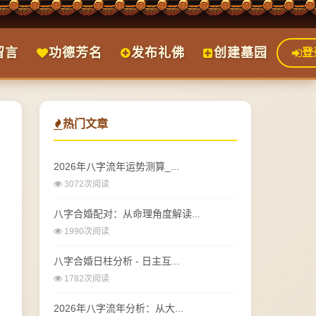
留言
功德芳名
发布礼佛
创建墓园
登
热门文章
2026年八字流年运势测算_...
3072次阅读
八字合婚配对：从命理角度解读...
1990次阅读
八字合婚日柱分析 - 日主互...
1782次阅读
2026年八字流年分析：从大...