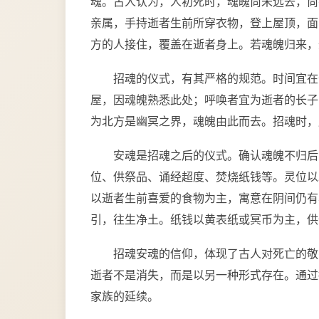
魂。古人认为，人初死时，魂魄尚未远去，尚
亲属，手持逝者生前所穿衣物，登上屋顶，面
方的人接住，覆盖在逝者身上。若魂魄归来，
招魂的仪式，有其严格的规范。时间宜在
屋，因魂魄熟悉此处；呼唤者宜为逝者的长子
为北方是幽冥之界，魂魄由此而去。招魂时，
安魂是招魂之后的仪式。确认魂魄不归后
位、供祭品、诵经超度、焚烧纸钱等。灵位以
以逝者生前喜爱的食物为主，寓意在阴间仍有
引，往生净土。纸钱以黄表纸或冥币为主，供
招魂安魂的信仰，体现了古人对死亡的敬
逝者不是消失，而是以另一种形式存在。通过
家族的延续。