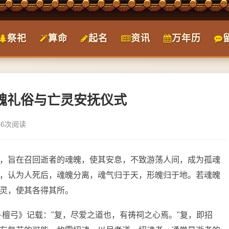
祭祀
算命
起名
资讯
万年历
招魂礼俗与亡灵安抚仪式
56次阅读
，旨在召回逝者的魂魄，使其安息，不致游荡人间，成为孤魂
，认为人死后，魂魄分离，魂气归于天，形魄归于地。若魂魄
灵，使其各得其所。
·檀弓》记载："复，尽爱之道也，有祷祠之心焉。"复，即招