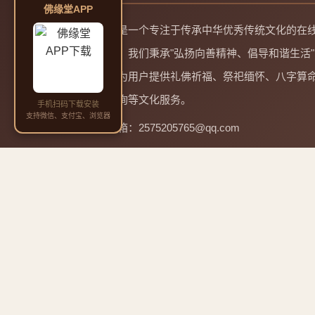
佛缘堂APP
佛缘堂是一个专注于传承中华优秀传统文化的在
务平台。我们秉承"弘扬向善精神、倡导和谐生活"
理念，为用户提供礼佛祈福、祭祀缅怀、八字算
起名咨询等文化服务。
手机扫码下载安装
支持微信、支付宝、浏览器
邮箱：2575205765@qq.com
QQ：2575205765
电话：13965928817 微信同号
四大菩萨道场与成道日
🙏
微信