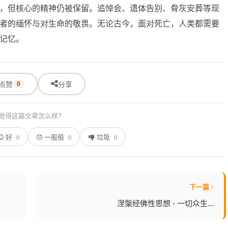
，但核心的精神仍被保留。追悼会、遗体告别、骨灰安葬等现
者的缅怀与对生命的敬畏。无论古今，面对死亡，人类都需要
记忆。
点赞
0
分享
觉得这篇文章怎么样？
好
一般般
垃圾
0
0
0
下一篇
涅槃经佛性思想 - 一切众生...