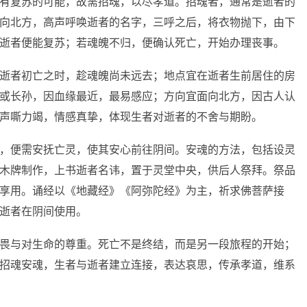
有复苏的可能，故需招魂，以尽孝道。招魂者，通常是逝者的
向北方，高声呼唤逝者的名字，三呼之后，将衣物抛下，由下
逝者便能复苏；若魂魄不归，便确认死亡，开始办理丧事。
逝者初亡之时，趁魂魄尚未远去；地点宜在逝者生前居住的房
或长孙，因血缘最近，最易感应；方向宜面向北方，因古人认
声嘶力竭，情感真挚，体现生者对逝者的不舍与期盼。
，便需安抚亡灵，使其安心前往阴间。安魂的方法，包括设灵
木牌制作，上书逝者名讳，置于灵堂中央，供后人祭拜。祭品
享用。诵经以《地藏经》《阿弥陀经》为主，祈求佛菩萨接
逝者在阴间使用。
畏与对生命的尊重。死亡不是终结，而是另一段旅程的开始；
招魂安魂，生者与逝者建立连接，表达哀思，传承孝道，维系