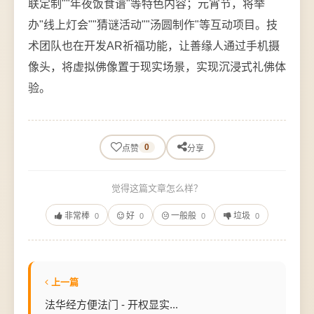
联定制""年夜饭食谱"等特色内容；元宵节，将举
办"线上灯会""猜谜活动""汤圆制作"等互动项目。技
术团队也在开发AR祈福功能，让善缘人通过手机摄
像头，将虚拟佛像置于现实场景，实现沉浸式礼佛体
验。
0
点赞
分享
觉得这篇文章怎么样？
非常棒
好
一般般
垃圾
0
0
0
0
上一篇
法华经方便法门 - 开权显实...