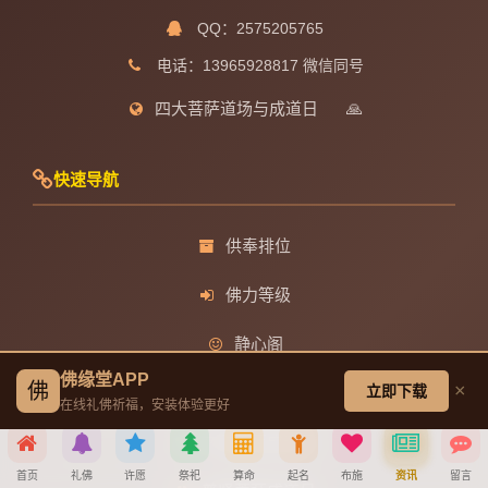
QQ：2575205765
电话：13965928817 微信同号
四大菩萨道场与成道日
🙏
快速导航
供奉排位
佛力等级
静心阁
佛缘堂APP
佛
×
立即下载
观音菩萨成道日
在线礼佛祈福，安装体验更好
文殊菩萨成道日
首页
礼佛
许愿
祭祀
算命
起名
布施
资讯
留言