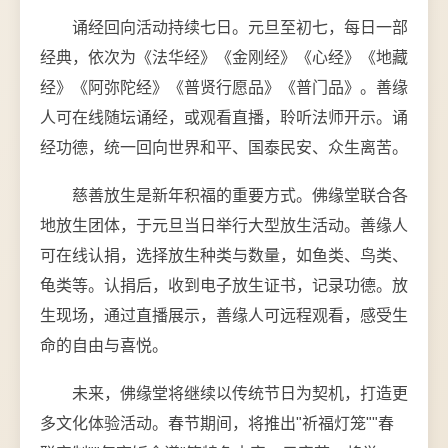
诵经回向活动持续七日。元旦至初七，每日一部
经典，依次为《法华经》《金刚经》《心经》《地藏
经》《阿弥陀经》《普贤行愿品》《普门品》。善缘
人可在线随坛诵经，或观看直播，聆听法师开示。诵
经功德，统一回向世界和平、国泰民安、众生离苦。
慈善放生是新年积福的重要方式。佛缘堂联合各
地放生团体，于元旦当日举行大型放生活动。善缘人
可在线认捐，选择放生种类与数量，如鱼类、鸟类、
龟类等。认捐后，收到电子放生证书，记录功德。放
生现场，通过直播展示，善缘人可远程观看，感受生
命的自由与喜悦。
未来，佛缘堂将继续以传统节日为契机，打造更
多文化体验活动。春节期间，将推出"祈福灯笼""春