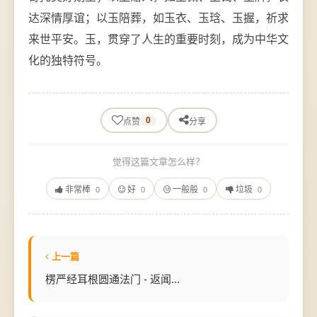
达深情厚谊；以玉陪葬，如玉衣、玉琀、玉握，祈求
来世平安。玉，贯穿了人生的重要时刻，成为中华文
化的独特符号。
0
点赞
分享
觉得这篇文章怎么样？
非常棒
好
一般般
垃圾
0
0
0
0
上一篇
楞严经耳根圆通法门 - 返闻...