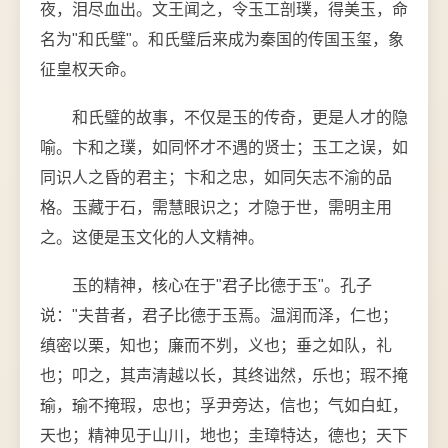
夜，泪尽血出。文王闻之，令玉工剖璞，得美玉，命
名为"和氏璧"。和氏璧后来成为秦国的传国玉玺，象
征皇权天命。
和氏璧的故事，不仅是玉的传奇，更是人才的隐
喻。卞和之璞，如同怀才不遇的贤士；玉工之误，如
同识人之昏的君主；卞和之忠，如同矢志不渝的品
格。玉藏于石，需慧眼识之；才隐于世，需明主用
之。这便是玉文化的人文精神。
玉的精神，核心在于"君子比德于玉"。孔子
说："夫昔者，君子比德于玉焉。温润而泽，仁也；
缜密以栗，知也；廉而不刿，义也；垂之如队，礼
也；叩之，其声清越以长，其终诎然，乐也；瑕不掩
瑜，瑜不掩瑕，忠也；孚尹旁达，信也；气如白虹，
天也；精神见于山川，地也；圭璋特达，德也；天下