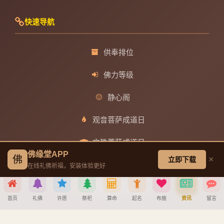
快速导航
供奉排位
佛力等级
静心阁
观音菩萨成道日
文殊菩萨成道日
佛缘堂APP
佛
×
立即下载
普贤菩萨成道日
在线礼佛祈福，安装体验更好
地藏王菩萨成道日
首页
礼佛
许愿
祭祀
算命
起名
布施
资讯
留言
帮助中心
分享到