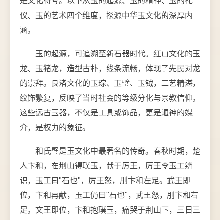
是文化符号。以下从玉的起源、玉的精神、玉的礼
仪、玉的艺术四个维度，探源中华玉文化的深厚内
涵。
玉的起源，可追溯至新石器时代。红山文化的玉
龙、玉猪龙，造型古朴，线条流畅，体现了先民对龙
的崇拜。良渚文化的玉琮、玉璧、玉钺，工艺精湛，
纹饰繁复，反映了当时社会的等级分化与宗教信仰。
这些远古玉器，不仅是工具或饰品，更是通神的媒
介，是权力的象征。
和氏璧是玉文化中最著名的传奇。春秋时期，楚
人卞和，在荆山得璞玉，献于厉王，厉王令玉工辨
识，玉工曰"石也"，厉王怒，刖卞和左足。武王即
位，卞和再献，玉工仍曰"石也"，武王怒，刖卞和右
足。文王即位，卞和抱璞玉，痛哭于荆山下，三日三