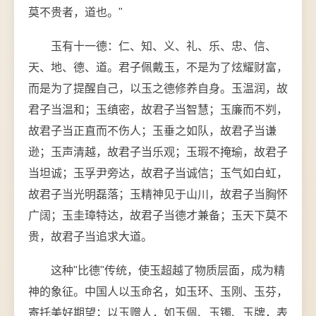
莫不贵者，道也。"
玉有十一德：仁、知、义、礼、乐、忠、信、
天、地、德、道。君子佩戴玉，不是为了炫耀财富，
而是为了提醒自己，以玉之德修养自身。玉温润，故
君子当温和；玉缜密，故君子当智慧；玉廉而不刿，
故君子当正直而不伤人；玉垂之如队，故君子当谦
逊；玉声清越，故君子当乐观；玉瑕不掩瑜，故君子
当坦诚；玉孚尹旁达，故君子当诚信；玉气如白虹，
故君子当光明磊落；玉精神见于山川，故君子当胸怀
广阔；玉圭璋特达，故君子当德才兼备；玉天下莫不
贵，故君子当追求大道。
这种"比德"传统，使玉超越了物质层面，成为精
神的象征。中国人以玉命名，如玉环、玉刚、玉芬，
寄托美好期望；以玉赠人，如玉佩、玉镯、玉牌，表