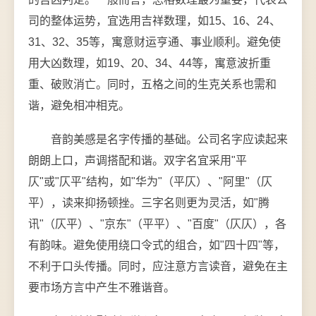
司的整体运势，宜选用吉祥数理，如15、16、24、
31、32、35等，寓意财运亨通、事业顺利。避免使
用大凶数理，如19、20、34、44等，寓意波折重
重、破败消亡。同时，五格之间的生克关系也需和
谐，避免相冲相克。
音韵美感是名字传播的基础。公司名字应读起来
朗朗上口，声调搭配和谐。双字名宜采用"平
仄"或"仄平"结构，如"华为"（平仄）、"阿里"（仄
平），读来抑扬顿挫。三字名则更为灵活，如"腾
讯"（仄平）、"京东"（平平）、"百度"（仄仄），各
有韵味。避免使用绕口令式的组合，如"四十四"等，
不利于口头传播。同时，应注意方言读音，避免在主
要市场方言中产生不雅谐音。