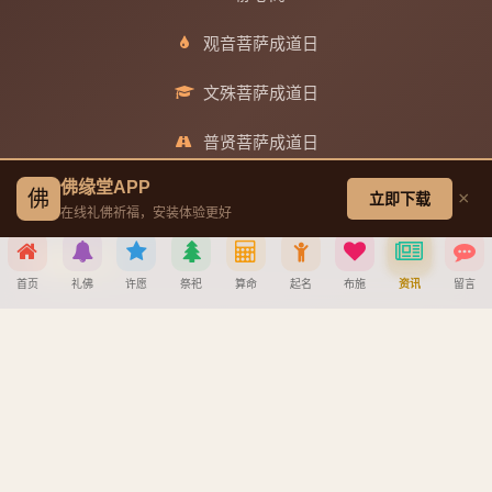
观音菩萨成道日
文殊菩萨成道日
普贤菩萨成道日
佛缘堂APP
地藏王菩萨成道日
佛
×
立即下载
在线礼佛祈福，安装体验更好
帮助中心
首页
礼佛
许愿
祭祀
算命
起名
布施
资讯
留言
创建墓园教程
分享到
注册与找回密码教程
宝宝公司八字起名教程
微信
QQ好友
微博
复制链接
八字算命详细教程