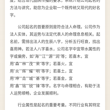
度，结合现代品牌传播的要求，系统介绍公司起名的
方法与讲究，助您为企业取一个既传统又现代的好名
字。
公司起名的首要原则是符合法人命理。公司作为
法人实体，其运势与法定代表人的命理息息相关。起
名前，需排出法人的生辰八字，分析五行旺衰，找出
喜用神。若法人八字喜水，公司名字中宜带水属性的
字或偏旁，如"海""江""源""润"等；若喜木，宜
用"森""林""茂""荣"等字；若喜火，宜
用"炎""辉""耀""明"等字；若喜土，宜
用"坤""垚""城""基"等字；若喜金，宜
用"鑫""铭""锐""锋"等字。名字与命理相合，有助于法
人运势顺畅，企业发展顺利。
行业属性是起名的重要考量。不同行业有其特定