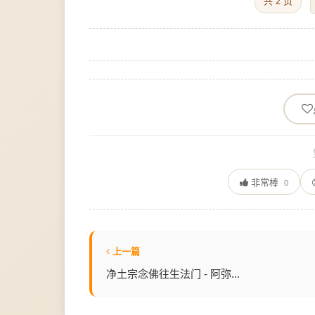
共 2 页
非常棒
0
上一篇
净土宗念佛往生法门 - 阿弥...