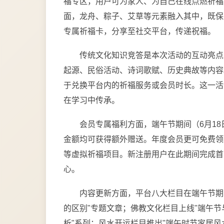
福专区，用户可为家人、为自己在线点燃祈福
面，龙舟、粽子、艾草等元素融入其中，既保
专属祈福卡，分享至社交平台，传递祝福。
传统文化知识竞答是本次活动的互动亮点
起源、民俗活动、诗词歌赋、历史典故等内容
于兑换平台内的祈福服务或会员时长。这一活
在学习中传承。
会员专属福利方面，端午节期间（6月18
金额均可获得额外赠送。年度会员更可免费领
等虚拟祈福项目。新注册用户在此期间完成首
心。
内容更新方面，平台八大栏目在端午节期
的区别"专题文章；佛教文化栏目上线"端午节
析"系列；风水开运栏目推出"端午时节家居风