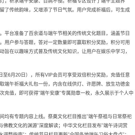
灯，祈求端午安康、百病不侵。祈福专区设计了端午主题界
留了传统韵味，又增添了节日气氛。用户完成祈福后，可生成
。平台准备了百余道与端午节相关的传统文化题目，涵盖节日
。用户参与答题，答对一定数量即可赢取积分奖励，积分可用
动旨在以趣味方式普及传统文化知识，让用户在娱乐中学习，
日至6月20日），所有VIP会员可享受双倍积分奖励，充值任意
取端午祈福大礼包一份，内含在线供灯、许愿牌、放生功德金
次充值，即可获得"端午安康"专属勋章一枚，永久展示于个人中
间均有专题内容上线。祭奠文化栏目推出"端午祭祖与日常祭祀
与佛教文化的渊源"深度解读；中华文化栏目发布"端午诗词赏
水调整指南"；传统节日栏目更新"全国各地端午习俗大盘点"；