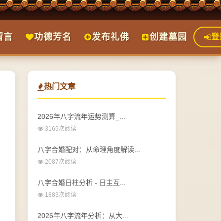
留言
功德芳名
发布礼佛
创建墓园
登
热门文章
2026年八字流年运势测算_...
3169次阅读
八字合婚配对：从命理角度解读...
2087次阅读
八字合婚日柱分析 - 日主互...
1883次阅读
2026年八字流年分析：从大...