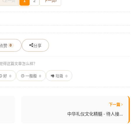
上一页
1
2
下一页
点赞
0
分享
觉得这篇文章怎么样？
好
一般般
垃圾
0
0
0
下一篇
中华礼仪文化精髓 - 待人接...