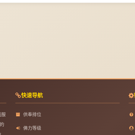
快速导航
线服
供奉排位
的
佛力等级
命、