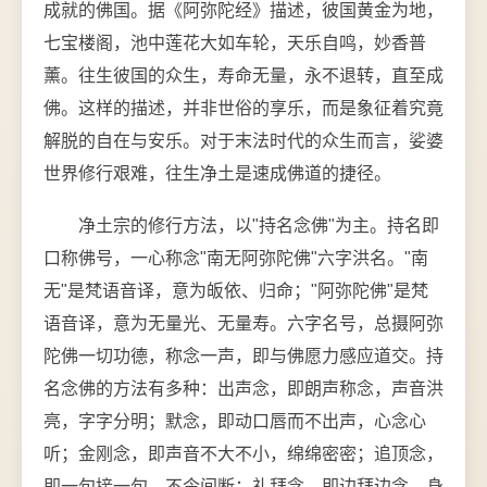
成就的佛国。据《阿弥陀经》描述，彼国黄金为地，
七宝楼阁，池中莲花大如车轮，天乐自鸣，妙香普
薰。往生彼国的众生，寿命无量，永不退转，直至成
佛。这样的描述，并非世俗的享乐，而是象征着究竟
解脱的自在与安乐。对于末法时代的众生而言，娑婆
世界修行艰难，往生净土是速成佛道的捷径。
净土宗的修行方法，以"持名念佛"为主。持名即
口称佛号，一心称念"南无阿弥陀佛"六字洪名。"南
无"是梵语音译，意为皈依、归命；"阿弥陀佛"是梵
语音译，意为无量光、无量寿。六字名号，总摄阿弥
陀佛一切功德，称念一声，即与佛愿力感应道交。持
名念佛的方法有多种：出声念，即朗声称念，声音洪
亮，字字分明；默念，即动口唇而不出声，心念心
听；金刚念，即声音不大不小，绵绵密密；追顶念，
即一句接一句，不令间断；礼拜念，即边拜边念，身