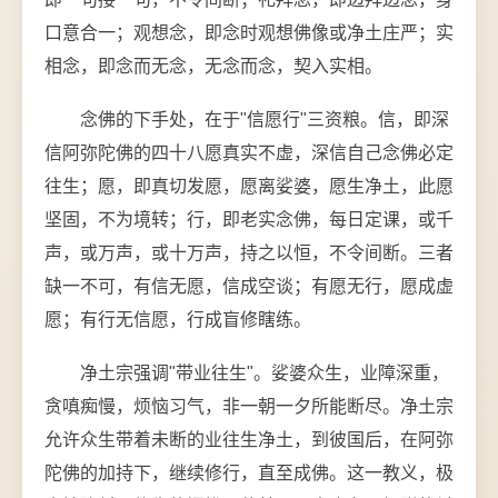
口意合一；观想念，即念时观想佛像或净土庄严；实
相念，即念而无念，无念而念，契入实相。
念佛的下手处，在于"信愿行"三资粮。信，即深
信阿弥陀佛的四十八愿真实不虚，深信自己念佛必定
往生；愿，即真切发愿，愿离娑婆，愿生净土，此愿
坚固，不为境转；行，即老实念佛，每日定课，或千
声，或万声，或十万声，持之以恒，不令间断。三者
缺一不可，有信无愿，信成空谈；有愿无行，愿成虚
愿；有行无信愿，行成盲修瞎练。
净土宗强调"带业往生"。娑婆众生，业障深重，
贪嗔痴慢，烦恼习气，非一朝一夕所能断尽。净土宗
允许众生带着未断的业往生净土，到彼国后，在阿弥
陀佛的加持下，继续修行，直至成佛。这一教义，极