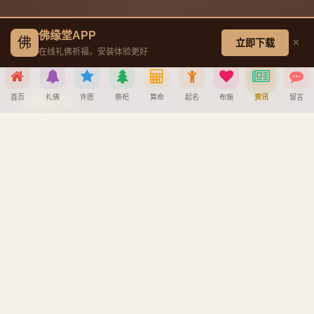
普贤菩萨成道日
佛缘堂APP
佛
×
立即下载
在线礼佛祈福，安装体验更好
地藏王菩萨成道日
首页
礼佛
许愿
祭祀
算命
起名
布施
资讯
留言
帮助中心
分享到
创建墓园教程
注册与找回密码教程
宝宝公司八字起名教程
微信
QQ好友
微博
复制链接
八字算命详细教程
取消
APP安装详细教程
手机吉凶查询