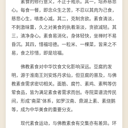
素食的修行意义，不止于戒杀。其一，培养慈悲
心。每食一餐，即念众生之苦，不忍以其肉为己食，
慈悲心生，嗔恚心减。其二，克制贪欲。素食清淡，
不刺激味蕾，久之对美食的执着渐淡，贪欲减轻。其
三，清净身心。素食易消化，身体轻快，坐禅时不易
昏沉。其四，惜福培德。一粒米、一棵菜，皆来之不
易，食之珍惜，即是培福。
佛教素食对中华饮食文化影响深远。豆腐的发
明，源于淮南王刘安炼丹求仙，但豆腐的普及，与佛
教素食需求密切相关。面筋、腐竹、素鸡、素鸭等仿
荤食品，皆为满足素食者需求而创。寺院菜谱流传民
间，形成"斋菜"体系，如罗汉斋、鼎湖上素、素烧鹅
等，成为中华美食的重要分支。
现代素食运动，与佛教素食有交集亦有差异。环