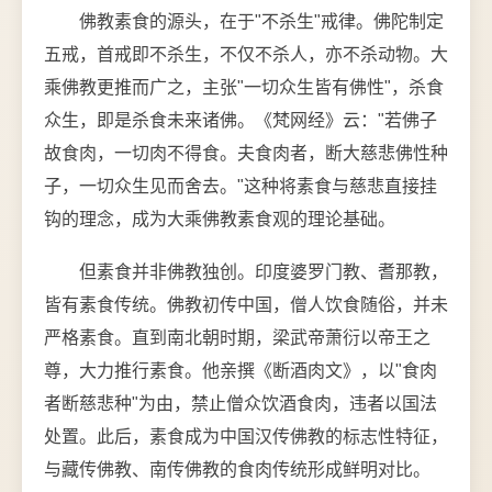
佛教素食的源头，在于"不杀生"戒律。佛陀制定
五戒，首戒即不杀生，不仅不杀人，亦不杀动物。大
乘佛教更推而广之，主张"一切众生皆有佛性"，杀食
众生，即是杀食未来诸佛。《梵网经》云："若佛子
故食肉，一切肉不得食。夫食肉者，断大慈悲佛性种
子，一切众生见而舍去。"这种将素食与慈悲直接挂
钩的理念，成为大乘佛教素食观的理论基础。
但素食并非佛教独创。印度婆罗门教、耆那教，
皆有素食传统。佛教初传中国，僧人饮食随俗，并未
严格素食。直到南北朝时期，梁武帝萧衍以帝王之
尊，大力推行素食。他亲撰《断酒肉文》，以"食肉
者断慈悲种"为由，禁止僧众饮酒食肉，违者以国法
处置。此后，素食成为中国汉传佛教的标志性特征，
与藏传佛教、南传佛教的食肉传统形成鲜明对比。