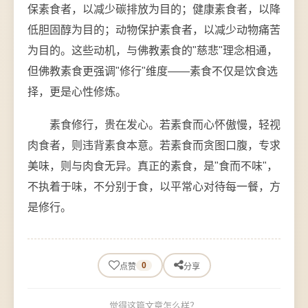
保素食者，以减少碳排放为目的；健康素食者，以降
低胆固醇为目的；动物保护素食者，以减少动物痛苦
为目的。这些动机，与佛教素食的"慈悲"理念相通，
但佛教素食更强调"修行"维度——素食不仅是饮食选
择，更是心性修炼。
素食修行，贵在发心。若素食而心怀傲慢，轻视
肉食者，则违背素食本意。若素食而贪图口腹，专求
美味，则与肉食无异。真正的素食，是"食而不味"，
不执着于味，不分别于食，以平常心对待每一餐，方
是修行。
0
点赞
分享
觉得这篇文章怎么样？