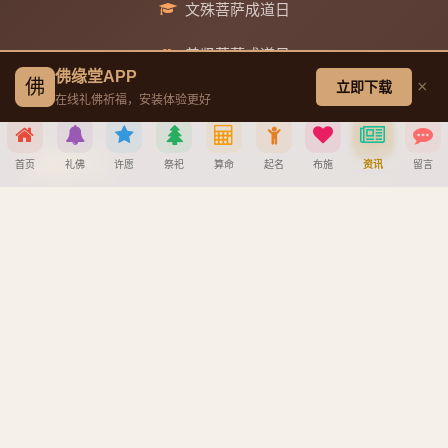
文殊菩萨成道日
普贤菩萨成道日
佛缘堂APP
佛
×
立即下载
地藏王菩萨成道日
在线礼佛祈福，安装体验更好
帮助中心
首页
礼佛
许愿
祭祀
算命
起名
布施
资讯
留言
分享到
创建墓园教程
注册与找回密码教程
宝宝公司八字起名教程
微信
QQ好友
微博
复制链接
八字算命详细教程
取消
APP安装详细教程