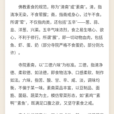
佛教素食的规范，称为"清斋"或"素斋"。清，指
清净无染，不食荤腥；斋，指斋戒身心，过午不食。
所谓"荤"，不仅指肉类，还包括"五辛"——葱、蒜、
韭、洋葱、兴渠。五辛气味浓烈，食之易生嗔心、欲
心，不利于修行。所谓"腥"，即一切动物血肉，包括
鱼、虾、蛋、奶（部分寺院严格不食蛋奶，部分则允
许）。
寺院素斋，以"三德六味"为标准。三德，指清净
德、柔软德、如法德，即食物洁净、口感柔软、制作
如法。六味，指苦、酸、甘、辛、咸、淡，调味均
衡，不偏于某一味。素斋菜品丰富，以豆制品、面
筋、菌菇、蔬菜为主，模仿荤菜形态，如"素鸡""素
鸭""素鱼"，既满足口腹之欲，又坚守素食之戒。