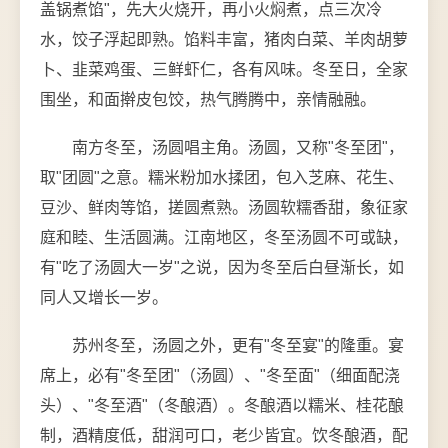
盖锅煮馅"，先大火烧开，再小火焖煮，点三次冷
水，饺子浮起即熟。馅料丰富，猪肉白菜、羊肉胡萝
卜、韭菜鸡蛋、三鲜虾仁，各有风味。冬至日，全家
围坐，和面擀皮包饺，热气腾腾中，亲情融融。
南方冬至，汤圆唱主角。汤圆，又称"冬至团"，
取"团圆"之意。糯米粉加水揉团，包入芝麻、花生、
豆沙、鲜肉等馅，搓圆煮熟。汤圆软糯香甜，象征家
庭和睦、生活圆满。江南地区，冬至汤圆不可或缺，
有"吃了汤圆大一岁"之说，因为冬至后白昼渐长，如
同人又增长一岁。
苏州冬至，汤圆之外，更有"冬至宴"的隆重。宴
席上，必有"冬至团"（汤圆）、"冬至面"（细面配浇
头）、"冬至酒"（冬酿酒）。冬酿酒以糯米、桂花酿
制，酒精度低，甜润可口，老少皆宜。饮冬酿酒，配