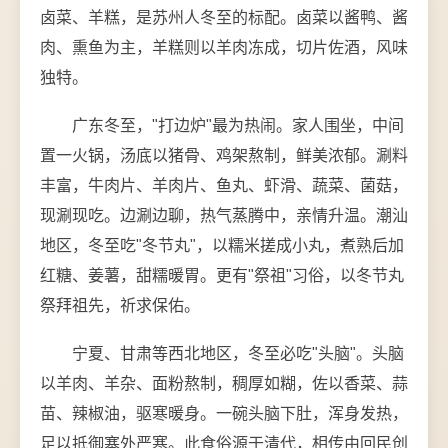
卤菜、羊糕，是苏州人冬至的标配。卤菜以酱鸭、酱
肉、熏鱼为主，羊糕则以羊肉冻成，切片佐酒，风味
独特。
广东冬至，"打边炉"最为热闹。家人围坐，中间
置一火锅，汤底以猪骨、鸡架熬制，鲜美浓郁。涮料
丰富，牛肉片、羊肉片、鱼丸、虾滑、蔬菜、菌菇，
现涮现吃。边涮边聊，热气蒸腾中，亲情升温。潮汕
地区，冬至吃"冬节丸"，以糯米搓成小丸，煮熟后加
红糖、姜薯，甜糯暖胃。更有"祭祖"习俗，以冬节丸
祭拜祖先，祈求保佑。
宁夏、甘肃等西北地区，冬至必吃"头脑"。头脑
以羊肉、羊杂、面粉熬制，稠厚如糊，佐以香菜、蒜
苗、辣椒油，驱寒暖身。一碗头脑下肚，浑身发热，
足以抵御塞外严寒。此食俗源于清代，相传由回民创