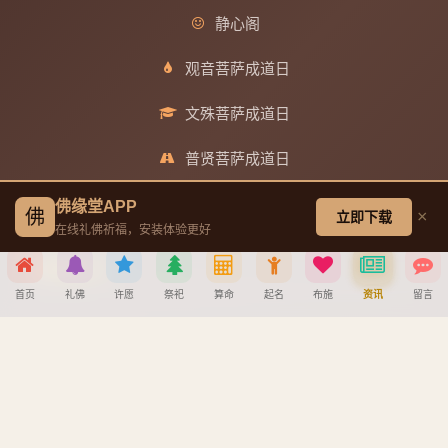
静心阁
观音菩萨成道日
文殊菩萨成道日
普贤菩萨成道日
地藏王菩萨成道日
佛缘堂APP
佛
×
立即下载
在线礼佛祈福，安装体验更好
帮助中心
首页
礼佛
许愿
祭祀
算命
起名
布施
资讯
留言
创建墓园教程
分享到
注册与找回密码教程
宝宝公司八字起名教程