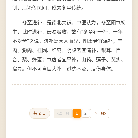
制，后流传民间，成为冬至传统。
冬至进补，是南北共识。中医认为，冬至阳气初
生，此时进补，最易吸收，故有"冬至补一补，一年
不受苦"之说。进补需因人而异，阳虚者宜温补，羊
肉、狗肉、桂圆、红枣；阴虚者宜清补，银耳、百
合、梨、蜂蜜；气虚者宜平补，山药、莲子、芡实、
扁豆。但不可盲目大补，过犹不及，反伤身体。
共 2 页
上一页
1
2
下一页