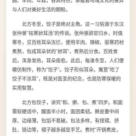
圆、羊肉、年糕，各具特色，承载着地域文化的差异
与人们对美好生活的期盼。
北方冬至，饺子是绝对主角。这一习俗源于东汉
张仲景"祛寒娇耳汤"的传说。张仲景辞官归乡，时值
寒冬，见百姓耳朵冻烂，便用羊肉、辣椒、驱寒药材
煮熬，包成耳朵状的"娇耳"，煮熟后分食。百姓食
后，浑身发热，耳朵痊愈。此后，每逢冬至，人们便
模仿制作，称为"饺子"。饺子形似耳朵，寓意"吃了
饺子不冻耳"，既是对医圣的纪念，也是防寒保暖的
实用智慧。
北方包饺子，讲究"和、擀、包、煮"四步。和面
需软硬适中，醒面半小时，面团柔韧。擀皮要中间
厚、边缘薄，包馅不易破。包法多样，有捏褶、挤
肚、锁边等，褶子越多越显手艺。煮时"开锅煮皮，