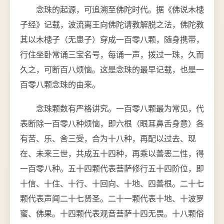
念珠的起源，可追溯至佛陀时代。据《佛说木槵
子经》记载，波流离王向佛陀请教解脱之法，佛陀教
其以木槵子（无患子）穿成一百零八颗，随身携带，
行住坐卧常诵三宝名号，每诵一声，拨过一珠，久而
久之，可断百八烦恼。这是念珠的最早记载，也是一
百零八颗念珠的由来。
念珠颗数有严格讲究。一百零八颗最为常见，代
表断除一百零八种烦恼，即六根（眼耳鼻舌身意）各
有苦、乐、舍三受，合为十八种，再配以过去、现
在、未来三世，共成五十四种，再乘以善恶二性，得
一百零八种。五十四颗代表菩萨修行五十四阶位，即
十信、十住、十行、十回向、十地、四善根。二十七
颗代表声闻二十七贤圣。二十一颗代表十地、十波罗
蜜、佛果。十四颗代表观音菩萨十四无畏。十八颗俗