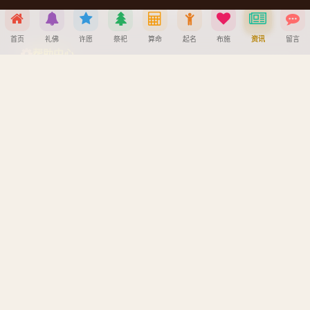
地藏王菩萨成道日
首页
礼佛
许愿
祭祀
算命
起名
布施
资讯
留言
帮助中心
分享到
创建墓园教程
注册与找回密码教程
微信
QQ好友
微博
复制链接
宝宝公司八字起名教程
八字算命详细教程
取消
APP安装详细教程
手机吉凶查询
车牌号吉凶查询