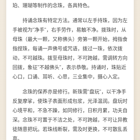
珀、珊瑚等制作的念珠，各具特色。
持诵念珠有特定方法。通常以左手持珠，因为左
手被视为"净手"，右手劳作，易触不净。拨珠时，从
母珠（最大一颗，又称佛头）旁第一颗开始，拇指食
指捏珠，每诵一声佛号或咒语，拨过一珠，依次拨
动，不可越珠。拨至母珠时，不可跨越，需调转方向
回拨，象征"不越佛头"，表示恭敬。持诵时，珠贴近
心口，口诵、耳听、心思，三业集中，摄心入定。
念珠的保养亦是修行。新珠需"盘玩"，以干净手
反复摩挲，使珠子表面形成包浆，光泽温润。盘玩时
心境平和，不急不躁，如同修行，日积月累，功夫自
深。念珠不可置于不洁之处，不可跨越，不可让异教
徒随意把玩。若珠线断裂，需及时更换，不可散乱丢
弃。