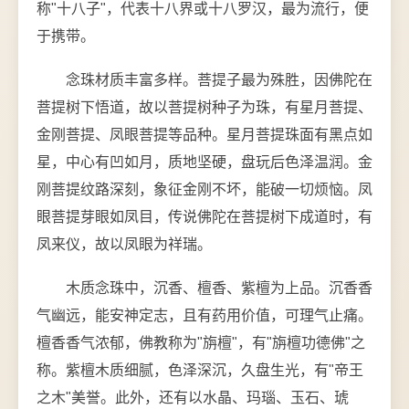
称"十八子"，代表十八界或十八罗汉，最为流行，便
于携带。
念珠材质丰富多样。菩提子最为殊胜，因佛陀在
菩提树下悟道，故以菩提树种子为珠，有星月菩提、
金刚菩提、凤眼菩提等品种。星月菩提珠面有黑点如
星，中心有凹如月，质地坚硬，盘玩后色泽温润。金
刚菩提纹路深刻，象征金刚不坏，能破一切烦恼。凤
眼菩提芽眼如凤目，传说佛陀在菩提树下成道时，有
凤来仪，故以凤眼为祥瑞。
木质念珠中，沉香、檀香、紫檀为上品。沉香香
气幽远，能安神定志，且有药用价值，可理气止痛。
檀香香气浓郁，佛教称为"旃檀"，有"旃檀功德佛"之
称。紫檀木质细腻，色泽深沉，久盘生光，有"帝王
之木"美誉。此外，还有以水晶、玛瑙、玉石、琥