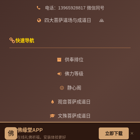
电话：13965928817 微信同号
四大菩萨道场与成道日
🙏
快速导航
供奉排位
佛力等级
静心阁
观音菩萨成道日
文殊菩萨成道日
普贤菩萨成道日
佛缘堂APP
佛
×
立即下载
在线礼佛祈福，安装体验更好