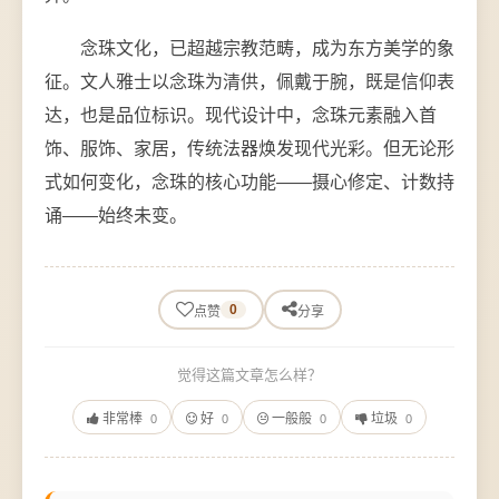
念珠文化，已超越宗教范畴，成为东方美学的象
征。文人雅士以念珠为清供，佩戴于腕，既是信仰表
达，也是品位标识。现代设计中，念珠元素融入首
饰、服饰、家居，传统法器焕发现代光彩。但无论形
式如何变化，念珠的核心功能——摄心修定、计数持
诵——始终未变。
0
点赞
分享
觉得这篇文章怎么样？
非常棒
好
一般般
垃圾
0
0
0
0