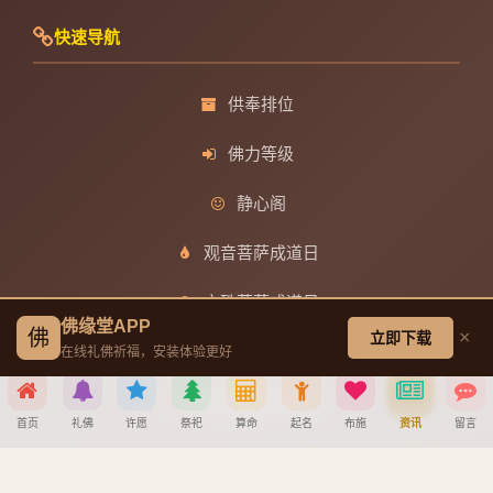
快速导航
供奉排位
佛力等级
静心阁
观音菩萨成道日
文殊菩萨成道日
佛缘堂APP
佛
×
立即下载
普贤菩萨成道日
在线礼佛祈福，安装体验更好
地藏王菩萨成道日
首页
礼佛
许愿
祭祀
算命
起名
布施
资讯
留言
帮助中心
分享到