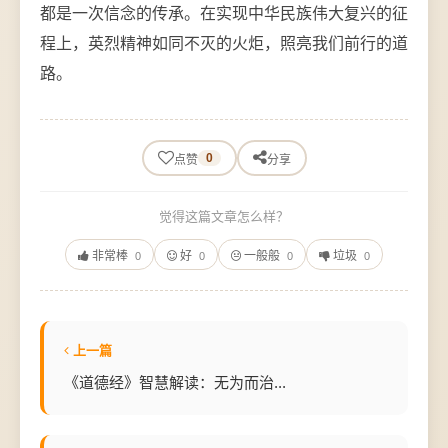
都是一次信念的传承。在实现中华民族伟大复兴的征
程上，英烈精神如同不灭的火炬，照亮我们前行的道
路。
0
点赞
分享
觉得这篇文章怎么样？
非常棒
好
一般般
垃圾
0
0
0
0
上一篇
《道德经》智慧解读：无为而治...