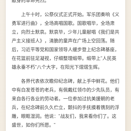
献身的革命先烈。
上午十时，公祭仪式正式开始。军乐团奏响《义
勇军进行曲》，全场高唱国歌。国歌唱毕，全场肃
立，向烈士默哀。默哀毕，少年儿童献唱《我们是共
产主义接班人》，清脆的童声在广场上空回荡。随
后，习近平等党和国家领导人缓步登上纪念碑基座，
在花篮前驻足凝视，仔细整理缎带。缎带上"人民英
雄永垂不朽"八个大字，在阳光下熠熠生辉。
各界代表依次瞻仰纪念碑，献上手中鲜花。他们
中有白发苍苍的老兵，有佩戴红领巾的少先队员，有
来自各行各业的劳动者。一位参加过抗美援朝的老
兵，在纪念碑前久久伫立，颤抖的手抚摸着镌刻的浮
雕，眼眶湿润。他说："战友们，我来看你们了。这
盛世，如你们所愿。"