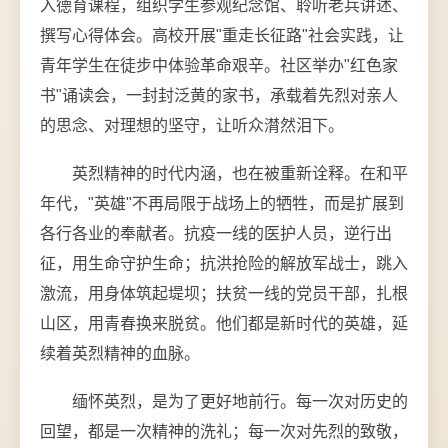
入德育课程，组织学生参观纪念馆、聆听老兵讲述、
撰写心得体会。高校开展"重走长征路"社会实践，让
青年学生在徒步中体验革命艰辛。社区举办"红色家
书"诵读会，一封封泛黄的家书，承载着先烈对亲人
的思念、对理想的坚守，让听众潸然泪下。
英烈精神的时代内涵，也在被重新诠释。在和平
年代，"英雄"不再局限于战场上的牺牲，而是扩展到
各行各业的奉献者。抗疫一线的医护人员，逆行出
征，用生命守护生命；抗洪抢险的解放军战士，跳入
激流，用身体筑起堤坝；扶贫一线的党员干部，扎根
山区，用青春换来脱贫。他们都是新时代的英雄，延
续着英烈精神的血脉。
缅怀英烈，是为了更好地前行。每一次对历史的
回望，都是一次精神的洗礼；每一次对先烈的致敬，