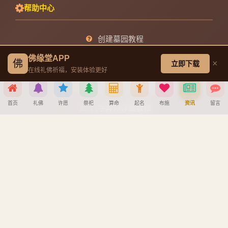
帮助中心
创建墓园教程
佛缘堂APP
注册与找回密码教程
佛
×
立即下载
在线礼佛祈福，安装体验更好
宝宝公司八字起名教程
首页
礼佛
许愿
祭祀
算命
起名
布施
资讯
留言
八字算命详细教程
分享到
APP安装详细教程
手机吉凶查询
车牌号吉凶查询
微信
QQ好友
微博
复制链接
取消