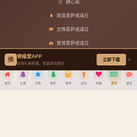
静心阁
观音菩萨成道日
文殊菩萨成道日
普贤菩萨成道日
佛缘堂APP
地藏王菩萨成道日
佛
×
立即下载
在线礼佛祈福，安装体验更好
帮助中心
首页
礼佛
许愿
祭祀
算命
起名
布施
资讯
留言
创建墓园教程
分享到
注册与找回密码教程
宝宝公司八字起名教程
微信
QQ好友
微博
复制链接
八字算命详细教程