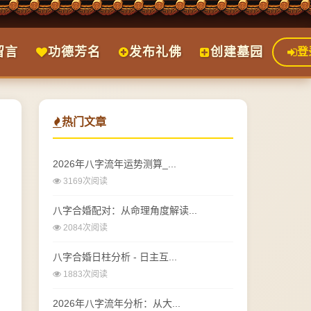
留言
功德芳名
发布礼佛
创建墓园
登
热门文章
2026年八字流年运势测算_...
3169次阅读
八字合婚配对：从命理角度解读...
2084次阅读
八字合婚日柱分析 - 日主互...
1883次阅读
2026年八字流年分析：从大...