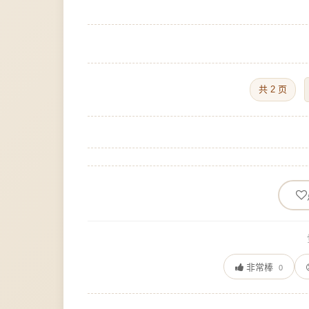
共 2 页
非常棒
0