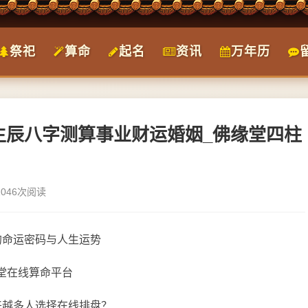
祭祀
算命
起名
资讯
万年历
_生辰八字测算事业财运婚姻_佛缘堂四柱
1046次阅读
的命运密码与人生运势
佛缘堂在线算命平台
来越多人选择在线排盘？