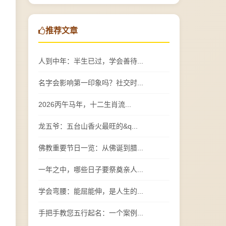
推荐文章
人到中年：半生已过，学会善待...
名字会影响第一印象吗？社交时...
2026丙午马年，十二生肖流...
龙五爷：五台山香火最旺的&q...
佛教重要节日一览：从佛诞到腊...
一年之中，哪些日子要祭奠亲人...
学会弯腰：能屈能伸，是人生的...
手把手教您五行起名：一个案例...