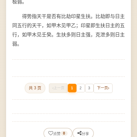
极弱。
得势指天干是否有比劫印星生扶。比劫即与日主
同五行的天干，如甲木见甲乙；印星即生扶日主的五
行，如甲木见壬癸。生扶多则日主强，克泄多则日主
弱。
共 3 页
上一页
1
2
3
下一页
0
点赞
分享