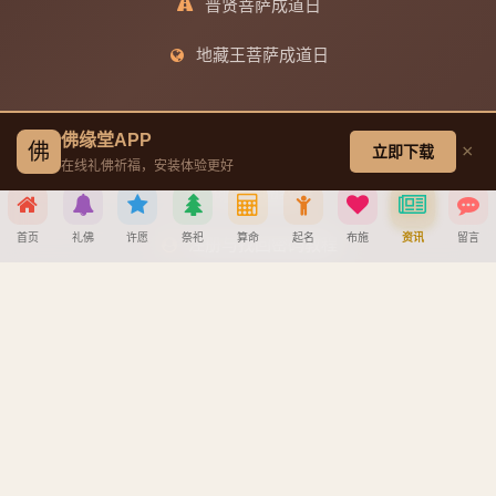
普贤菩萨成道日
地藏王菩萨成道日
帮助中心
佛缘堂APP
佛
×
立即下载
在线礼佛祈福，安装体验更好
创建墓园教程
首页
礼佛
许愿
祭祀
算命
起名
布施
资讯
留言
注册与找回密码教程
分享到
宝宝公司八字起名教程
八字算命详细教程
APP安装详细教程
微信
QQ好友
微博
复制链接
手机吉凶查询
取消
车牌号吉凶查询