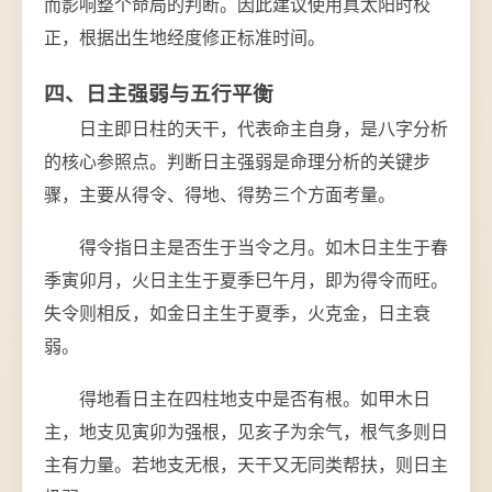
而影响整个命局的判断。因此建议使用真太阳时校
正，根据出生地经度修正标准时间。
四、日主强弱与五行平衡
日主即日柱的天干，代表命主自身，是八字分析
的核心参照点。判断日主强弱是命理分析的关键步
骤，主要从得令、得地、得势三个方面考量。
得令指日主是否生于当令之月。如木日主生于春
季寅卯月，火日主生于夏季巳午月，即为得令而旺。
失令则相反，如金日主生于夏季，火克金，日主衰
弱。
得地看日主在四柱地支中是否有根。如甲木日
主，地支见寅卯为强根，见亥子为余气，根气多则日
主有力量。若地支无根，天干又无同类帮扶，则日主