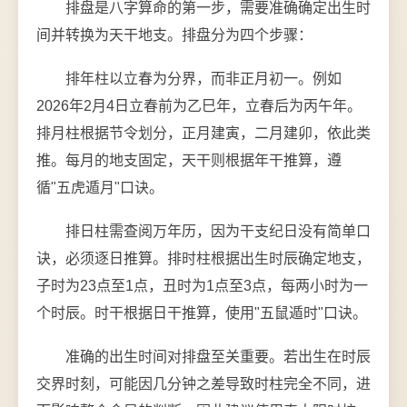
排盘是八字算命的第一步，需要准确确定出生时
间并转换为天干地支。排盘分为四个步骤：
排年柱以立春为分界，而非正月初一。例如
2026年2月4日立春前为乙巳年，立春后为丙午年。
排月柱根据节令划分，正月建寅，二月建卯，依此类
推。每月的地支固定，天干则根据年干推算，遵
循"五虎遁月"口诀。
排日柱需查阅万年历，因为干支纪日没有简单口
诀，必须逐日推算。排时柱根据出生时辰确定地支，
子时为23点至1点，丑时为1点至3点，每两小时为一
个时辰。时干根据日干推算，使用"五鼠遁时"口诀。
准确的出生时间对排盘至关重要。若出生在时辰
交界时刻，可能因几分钟之差导致时柱完全不同，进