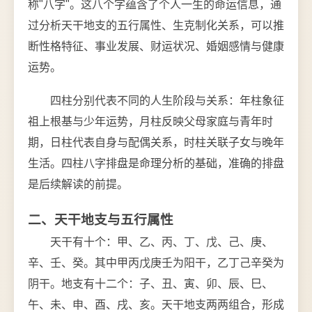
称"八字"。这八个字蕴含了个人一生的命运信息，通
过分析天干地支的五行属性、生克制化关系，可以推
断性格特征、事业发展、财运状况、婚姻感情与健康
运势。
四柱分别代表不同的人生阶段与关系：年柱象征
祖上根基与少年运势，月柱反映父母家庭与青年时
期，日柱代表自身与配偶关系，时柱关联子女与晚年
生活。四柱八字排盘是命理分析的基础，准确的排盘
是后续解读的前提。
二、天干地支与五行属性
天干有十个：甲、乙、丙、丁、戊、己、庚、
辛、壬、癸。其中甲丙戊庚壬为阳干，乙丁己辛癸为
阴干。地支有十二个：子、丑、寅、卯、辰、巳、
午、未、申、酉、戌、亥。天干地支两两组合，形成