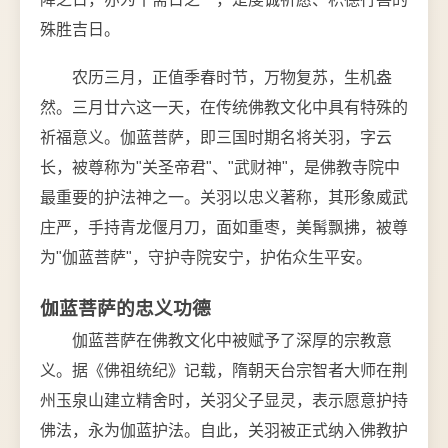
殊胜吉日。
农历三月，正值季春时节，万物复苏，生机盎
然。三月廿六这一天，在传统佛教文化中具有特殊的
祈福意义。伽蓝菩萨，即三国时期名将关羽，字云
长，被尊称为"关圣帝君"、"武财神"，是佛教寺院中
最重要的护法神之一。关羽以忠义著称，其形象威武
庄严，手持青龙偃月刀，面如重枣，美髯飘拂，被尊
为"伽蓝菩萨"，守护寺院安宁，护佑众生平安。
伽蓝菩萨的忠义功德
伽蓝菩萨在佛教文化中被赋予了深厚的宗教意
义。据《佛祖统纪》记载，隋朝天台宗智者大师在荆
州玉泉山建立精舍时，关羽父子显灵，表示愿意护持
佛法，永为伽蓝护法。自此，关羽被正式纳入佛教护