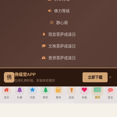
佛力等级
静心阁
观音菩萨成道日
文殊菩萨成道日
普贤菩萨成道日
地藏王菩萨成道日
佛缘堂APP
佛
×
立即下载
在线礼佛祈福，安装体验更好
帮助中心
首页
礼佛
许愿
祭祀
算命
起名
布施
资讯
留言
创建墓园教程
分享到
注册与找回密码教程