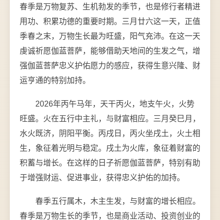
春季是万物复苏、生机勃发的季节，也是修行者精进
用功、积累功德的重要时期。三月廿六这一天，正值
季春之末，万物生长最为旺盛，阳气充沛。在这一天
虔诚祈愿伽蓝菩萨，能够借助天地间的生发之气，增
强伽蓝菩萨忠义护佑愿力的感应，获得生意兴隆、财
运亨通的特别加持。
2026年丙午马年，天干丙火，地支午火，火势
旺盛。火在五行中主礼，与财富相应。三月癸巳月，
水火既济，阴阳平衡。丙戌日，丙火坐戌土，火土相
生，象征着光明与稳定。戌土为火库，象征着财富的
积蓄与增长。在这样的日子祈愿伽蓝菩萨，特别有助
于增强财运、促进事业，获得忠义护佑的加持。
春季五行属木，木主生发，与财富的增长相应。
春季是万物生长的季节，也是商业活动、投资创业的