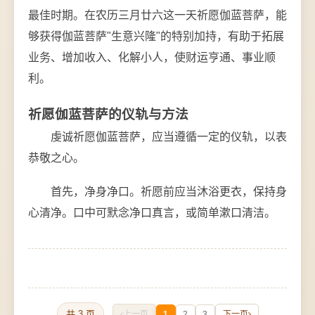
最佳时期。在农历三月廿六这一天祈愿伽蓝菩萨，能
够获得伽蓝菩萨"生意兴隆"的特别加持，有助于拓展
业务、增加收入、化解小人，使财运亨通、事业顺
利。
祈愿伽蓝菩萨的仪轨与方法
虔诚祈愿伽蓝菩萨，应当遵循一定的仪轨，以表
恭敬之心。
首先，净身净口。祈愿前应当沐浴更衣，保持身
心清净。口中可默念净口真言，或简单漱口清洁。
共 3 页
上一页
1
2
3
下一页