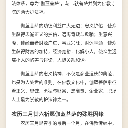
法体系，尊为"伽蓝菩萨"，与韦驮菩萨并列为佛教寺
院的两大护法神。
伽蓝菩萨的功德利益广大无边：忠义护佑，使众
生获得忠诚正义的护佑，远离背叛与欺骗；生意兴
隆，使经商者财源广进，事业兴旺；财运亨通，使众
生获得财富的加持，经济宽裕；化解小人，使众生远
离小人的陷害与诽谤，人际关系和谐。
伽蓝菩萨的忠义精神，不仅是商业道德的典范，
也是为人处世的准则。在佛教文化中，伽蓝菩萨象征
着正义、忠诚、勇猛与财富，是商贾、企业家、职场
人士最为崇敬的护法神之一。
农历三月廿六祈愿伽蓝菩萨的殊胜因缘
农历三月是春季的最后一个月，在佛教传统中，