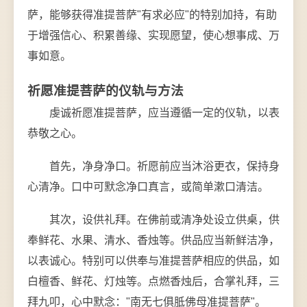
萨，能够获得准提菩萨"有求必应"的特别加持，有助
于增强信心、积累善缘、实现愿望，使心想事成、万
事如意。
祈愿准提菩萨的仪轨与方法
虔诚祈愿准提菩萨，应当遵循一定的仪轨，以表
恭敬之心。
首先，净身净口。祈愿前应当沐浴更衣，保持身
心清净。口中可默念净口真言，或简单漱口清洁。
其次，设供礼拜。在佛前或清净处设立供桌，供
奉鲜花、水果、清水、香烛等。供品应当新鲜洁净，
以表诚心。特别可以供奉与准提菩萨相应的供品，如
白檀香、鲜花、灯烛等。点燃香烛后，合掌礼拜，三
拜九叩，心中默念："南无七俱胝佛母准提菩萨"。