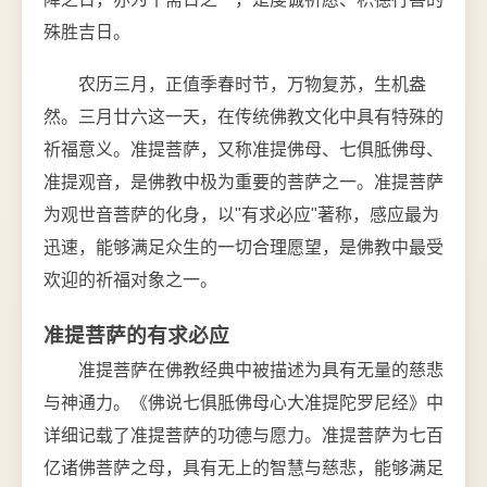
殊胜吉日。
农历三月，正值季春时节，万物复苏，生机盎
然。三月廿六这一天，在传统佛教文化中具有特殊的
祈福意义。准提菩萨，又称准提佛母、七俱胝佛母、
准提观音，是佛教中极为重要的菩萨之一。准提菩萨
为观世音菩萨的化身，以"有求必应"著称，感应最为
迅速，能够满足众生的一切合理愿望，是佛教中最受
欢迎的祈福对象之一。
准提菩萨的有求必应
准提菩萨在佛教经典中被描述为具有无量的慈悲
与神通力。《佛说七俱胝佛母心大准提陀罗尼经》中
详细记载了准提菩萨的功德与愿力。准提菩萨为七百
亿诸佛菩萨之母，具有无上的智慧与慈悲，能够满足