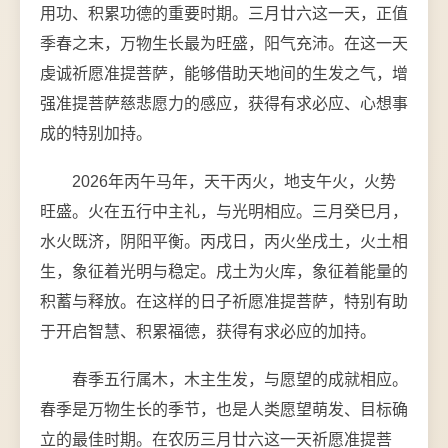
用功、积累功德的重要时期。三月廿六这一天，正值
季春之末，万物生长最为旺盛，阳气充沛。在这一天
虔诚祈愿准提菩萨，能够借助天地间的生发之气，增
强准提菩萨慈悲愿力的感应，获得有求必应、心想事
成的特别加持。
2026年丙午马年，天干丙火，地支午火，火势
旺盛。火在五行中主礼，与光明相应。三月癸巳月，
水火既济，阴阳平衡。丙戌日，丙火坐戌土，火土相
生，象征着光明与稳定。戌土为火库，象征着能量的
积蓄与释放。在这样的日子祈愿准提菩萨，特别有助
于开启智慧、积累福德，获得有求必应的加持。
春季五行属木，木主生发，与愿望的成就相应。
春季是万物生长的季节，也是人类愿望萌发、目标确
立的最佳时期。在农历三月廿六这一天祈愿准提菩