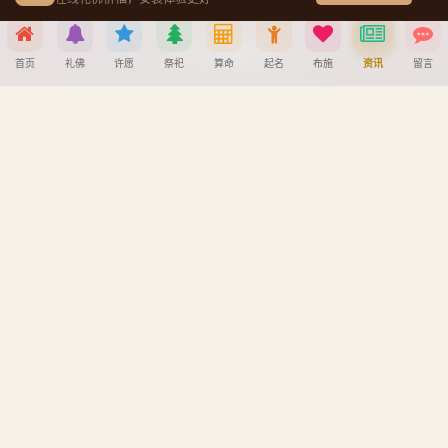
创建墓园教程
首页
礼佛
许愿
祭祀
算命
起名
布施
资讯
留言
注册与找回密码教程
分享到
宝宝公司八字起名教程
八字算命详细教程
微信
QQ好友
微博
复制链接
APP安装详细教程
手机吉凶查询
取消
车牌号吉凶查询
版权所有
浙ICP备2025156918号
| Powered by 佛缘堂系统