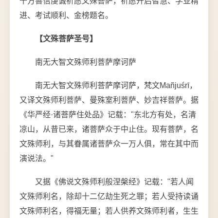
十方善信虔诚祈愿文殊菩萨，祈愿开启智慧、学业精
进、考试顺利、金榜题名。
【文殊菩萨圣号】
南无大智文殊师利菩萨摩诃萨
南无大智文殊师利菩萨摩诃萨，梵文Mañjuśrī，
又译文殊师利菩萨、曼殊室利菩萨、妙吉祥菩萨。据
《华严经·诸菩萨住处品》记载："东北方有处，名清
凉山，从昔已来，诸菩萨众于中止住。现有菩萨，名
文殊师利，与其眷属诸菩萨众一万人俱，常在其中而
演说法。"
又据《佛说文殊师利般涅槃经》记载："若人闻
文殊师利名，除却十二亿劫生死之罪；若人受持读诵
文殊师利名，得福无量；若人供养文殊师利者，生生