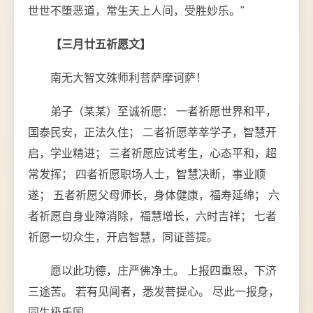
世世不堕恶道，常生天上人间，受胜妙乐。"
【三月廿五祈愿文】
南无大智文殊师利菩萨摩诃萨！
弟子（某某）至诚祈愿： 一者祈愿世界和平，
国泰民安，正法久住； 二者祈愿莘莘学子，智慧开
启，学业精进； 三者祈愿应试考生，心态平和，超
常发挥； 四者祈愿职场人士，智慧决断，事业顺
遂； 五者祈愿父母师长，身体健康，福寿延绵； 六
者祈愿自身业障消除，福慧增长，六时吉祥； 七者
祈愿一切众生，开启智慧，同证菩提。
愿以此功德，庄严佛净土。 上报四重恩，下济
三途苦。 若有见闻者，悉发菩提心。 尽此一报身，
同生极乐国。