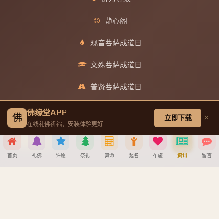
静心阁
观音菩萨成道日
文殊菩萨成道日
普贤菩萨成道日
地藏王菩萨成道日
佛缘堂APP
佛
×
立即下载
在线礼佛祈福，安装体验更好
帮助中心
首页
礼佛
许愿
祭祀
算命
起名
布施
资讯
留言
创建墓园教程
分享到
注册与找回密码教程
宝宝公司八字起名教程