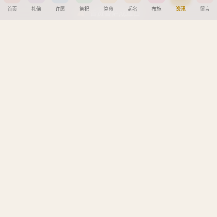
首页
礼佛
许愿
祭祀
算命
起名
布施
资讯
留言
普贤菩萨成道日
分享到
地藏王菩萨成道日
帮助中心
微信
QQ好友
微博
复制链接
创建墓园教程
取消
注册与找回密码教程
宝宝公司八字起名教程
八字算命详细教程
APP安装详细教程
手机吉凶查询