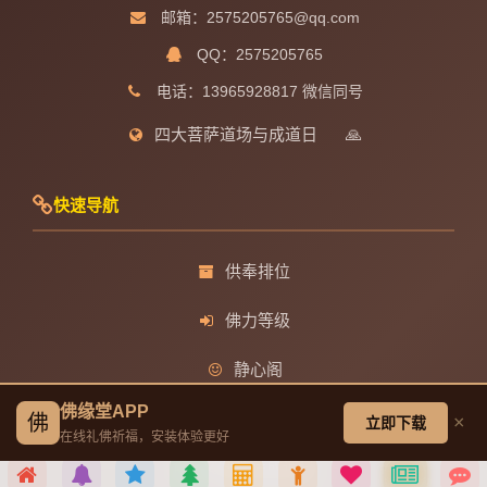
邮箱：2575205765@qq.com
QQ：2575205765
电话：13965928817 微信同号
四大菩萨道场与成道日
🙏
快速导航
供奉排位
佛力等级
静心阁
佛缘堂APP
观音菩萨成道日
佛
×
立即下载
在线礼佛祈福，安装体验更好
文殊菩萨成道日