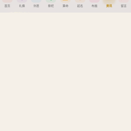
首页
礼佛
许愿
祭祀
算命
起名
布施
资讯
留言
帮助中心
分享到
创建墓园教程
注册与找回密码教程
微信
QQ好友
微博
复制链接
宝宝公司八字起名教程
取消
八字算命详细教程
APP安装详细教程
手机吉凶查询
车牌号吉凶查询