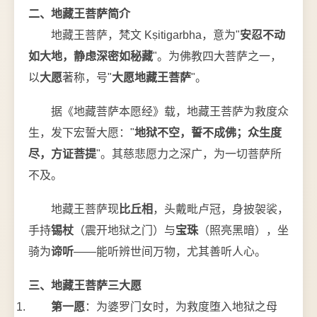
二、地藏王菩萨简介
地藏王菩萨，梵文 Kṣitigarbha，意为"
安忍不动
如大地，静虑深密如秘藏
"。为佛教四大菩萨之一，
以
大愿
著称，号"
大愿地藏王菩萨
"。
据《地藏菩萨本愿经》载，地藏王菩萨为救度众
生，发下宏誓大愿："
地狱不空，誓不成佛；众生度
尽，方证菩提
"。其慈悲愿力之深广，为一切菩萨所
不及。
地藏王菩萨现
比丘相
，头戴毗卢冠，身披袈裟，
手持
锡杖
（震开地狱之门）与
宝珠
（照亮黑暗），坐
骑为
谛听
——能听辨世间万物，尤其善听人心。
三、地藏王菩萨三大愿
第一愿
：为婆罗门女时，为救度堕入地狱之母