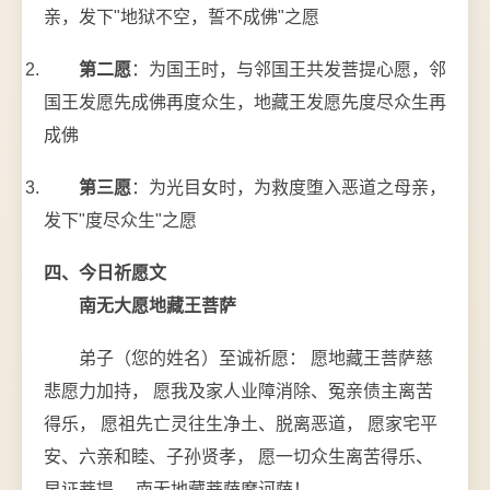
亲，发下"地狱不空，誓不成佛"之愿
第二愿
：为国王时，与邻国王共发菩提心愿，邻
国王发愿先成佛再度众生，地藏王发愿先度尽众生再
成佛
第三愿
：为光目女时，为救度堕入恶道之母亲，
发下"度尽众生"之愿
四、今日祈愿文
南无大愿地藏王菩萨
弟子（您的姓名）至诚祈愿： 愿地藏王菩萨慈
悲愿力加持， 愿我及家人业障消除、冤亲债主离苦
得乐， 愿祖先亡灵往生净土、脱离恶道， 愿家宅平
安、六亲和睦、子孙贤孝， 愿一切众生离苦得乐、
早证菩提。 南无地藏菩萨摩诃萨！