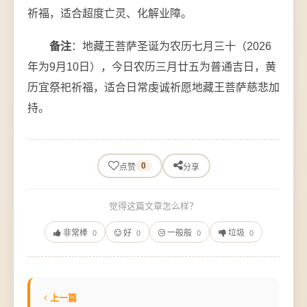
祈福，适合超度亡灵、化解业障。
备注
：地藏王菩萨圣诞为农历七月三十（2026
年为9月10日），今日农历三月廿五为普通吉日，黄
历宜祭祀祈福，适合日常虔诚祈愿地藏王菩萨慈悲加
持。
0
点赞
分享
觉得这篇文章怎么样？
非常棒
好
一般般
垃圾
0
0
0
0
上一篇