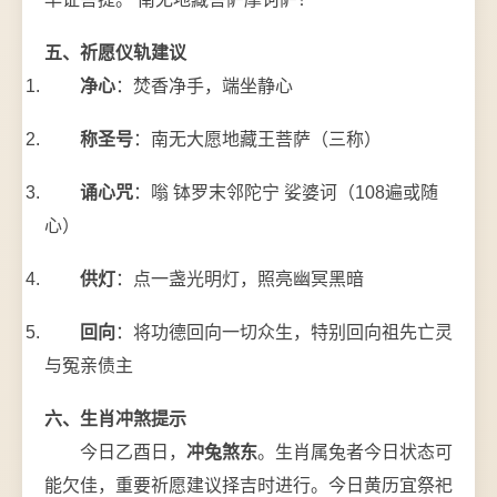
五、祈愿仪轨建议
净心
：焚香净手，端坐静心
称圣号
：南无大愿地藏王菩萨（三称）
诵心咒
：嗡 钵罗末邻陀宁 娑婆诃（108遍或随
心）
供灯
：点一盏光明灯，照亮幽冥黑暗
回向
：将功德回向一切众生，特别回向祖先亡灵
与冤亲债主
六、生肖冲煞提示
今日乙酉日，
冲兔煞东
。生肖属兔者今日状态可
能欠佳，重要祈愿建议择吉时进行。今日黄历宜祭祀