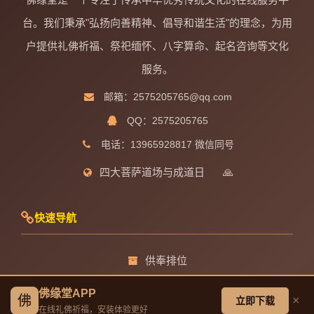
台。我们秉承"弘扬向善精神、倡导和谐生活"的理念，为用
户提供礼佛祈福、祭祀缅怀、八字算命、起名咨询等文化
服务。
邮箱：2575205765@qq.com
QQ：2575205765
电话：13965928817 微信同号
四大菩萨道场与成道日
🙏
快速导航
供奉排位
佛力等级
佛缘堂APP
佛
×
立即下载
在线礼佛祈福，安装体验更好