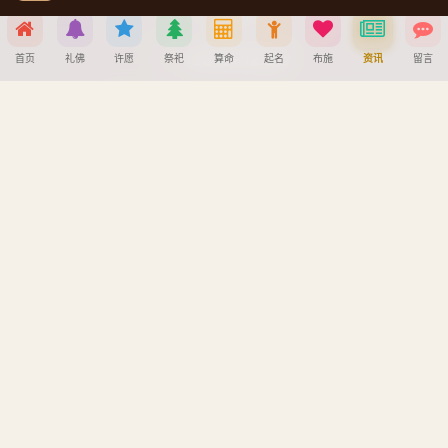
静心阁
观音菩萨成道日
首页
礼佛
许愿
祭祀
算命
起名
布施
资讯
留言
文殊菩萨成道日
分享到
普贤菩萨成道日
地藏王菩萨成道日
微信
QQ好友
微博
复制链接
帮助中心
取消
创建墓园教程
注册与找回密码教程
宝宝公司八字起名教程