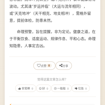
波动。尤其逢"岁运并临"（大运与流年相同），
或"天克地冲"（天干相克、地支相冲），需格外留
意，提前体检，防患未然。
命理预警，旨在提醒，非为定论。健康之道，在
于平衡饮食、适度运动、规律作息、平和心态。命理
知隐患，人事定吉凶。
0
点赞
分享
觉得这篇文章怎么样？
非常棒
好
一般般
垃圾
0
0
0
0