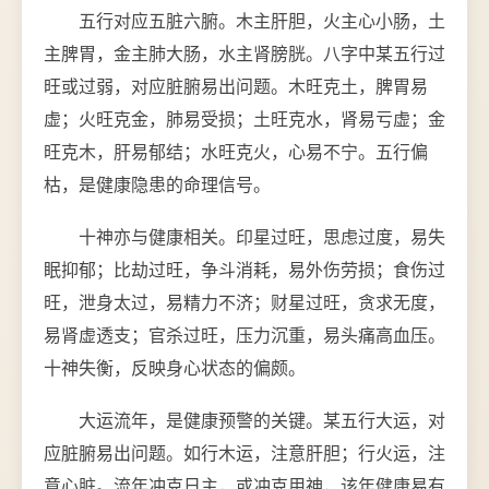
五行对应五脏六腑。木主肝胆，火主心小肠，土
主脾胃，金主肺大肠，水主肾膀胱。八字中某五行过
旺或过弱，对应脏腑易出问题。木旺克土，脾胃易
虚；火旺克金，肺易受损；土旺克水，肾易亏虚；金
旺克木，肝易郁结；水旺克火，心易不宁。五行偏
枯，是健康隐患的命理信号。
十神亦与健康相关。印星过旺，思虑过度，易失
眠抑郁；比劫过旺，争斗消耗，易外伤劳损；食伤过
旺，泄身太过，易精力不济；财星过旺，贪求无度，
易肾虚透支；官杀过旺，压力沉重，易头痛高血压。
十神失衡，反映身心状态的偏颇。
大运流年，是健康预警的关键。某五行大运，对
应脏腑易出问题。如行木运，注意肝胆；行火运，注
意心脏。流年冲克日主，或冲克用神，该年健康易有