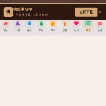
佛缘堂APP
帮助中心
佛
×
立即下载
在线礼佛祈福，安装体验更好
创建墓园教程
首页
礼佛
许愿
祭祀
算命
起名
布施
资讯
留言
注册与找回密码教程
分享到
宝宝公司八字起名教程
八字算命详细教程
APP安装详细教程
微信
QQ好友
微博
复制链接
手机吉凶查询
取消
车牌号吉凶查询