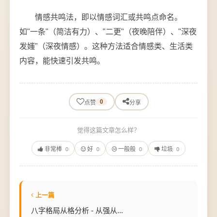
情感共鸣法，即以情感词汇或共鸣点命名。
如"一条"（简洁有力）、"二更"（夜晚陪伴）、"深夜
发媸"（深夜情感）。这种方法适合情感类、生活类
内容，能快速引发共鸣。
0
点赞
分享
觉得这篇文章怎么样？
非常棒
好
一般般
垃圾
0
0
0
0
上一篇
八字格局从格分析 - 从强从...