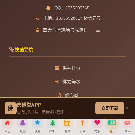
QQ：2575205765
电话：13965928817 微信同号
四大菩萨道场与成道日
🙏
快速导航
供奉排位
佛力等级
静心阁
佛缘堂APP
佛
×
立即下载
观音菩萨成道日
在线礼佛祈福，安装体验更好
文殊菩萨成道日
首页
礼佛
许愿
祭祀
算命
起名
布施
资讯
留言