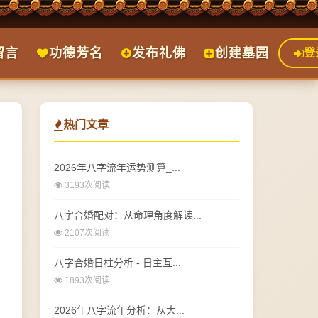
留言
功德芳名
发布礼佛
创建墓园
登
热门文章
2026年八字流年运势测算_...
3193次阅读
八字合婚配对：从命理角度解读...
2107次阅读
八字合婚日柱分析 - 日主互...
1893次阅读
2026年八字流年分析：从大...