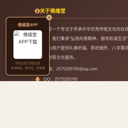
关于佛缘堂
×
佛缘堂APP
佛缘堂是一个专注于传承中华优秀传统文化的在
务平台。我们秉承"弘扬向善精神、倡导和谐生活"
理念，为用户提供礼佛祈福、祭祀缅怀、八字算
起名咨询等文化服务。
手机扫码下载安装
邮箱：2575205765@qq.com
支持微信、支付宝、浏览器
QQ：2575205765
电话：13965928817 微信同号
四大菩萨道场与成道日
🙏
微信