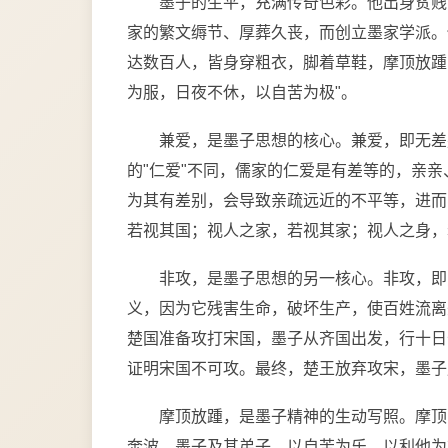
墨子的生平，充满传奇色彩。他出身贫贱
家的繁文缛节、厚葬久丧，而创立墨家学派。
达数百人，皆身穿粗衣，脚着草鞋，摩顶放踵
为服，日夜不休，以自苦为极"。
兼爱，是墨子思想的核心。兼爱，即无差
的"仁爱"不同，儒家的仁爱是有差等的，亲
为其有差别，会导致亲疏远近的不平等，进而
若视其国；视人之家，若视其家；视人之身，
非攻，是墨子思想的另一核心。非攻，即
义，因为它残害生命，破坏生产，使百姓流离
楚国准备攻打宋国，墨子从齐国出发，行十日
证明宋国不可攻。最终，楚王放弃攻宋，墨子
摩顶放踵，是墨子精神的生动写照。摩顶
奔波。墨子及其弟子，以自苦为乐，以利他为