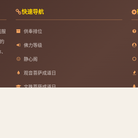
快速导航
线服
供奉排位
的
佛力等级
命、
静心阁
观音菩萨成道日
文殊菩萨成道日
分享到
普贤菩萨成道日
地藏王菩萨成道日
QQ好友
微博