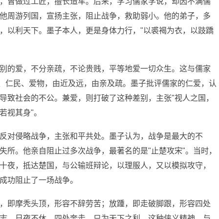
，曾做过工匠，擅长造车。后来，学习儒家学说，却因不满儒
他周游列国，宣扬主张，阻止战争，救助弱小。他的弟子，多
，以利天下。墨子本人，更是身体力行，"以裘褐为衣，以跂蹻
别的爱，不分亲疏，不论贵贱，平等地爱一切众生。这与儒家
亲、仁民、爱物，由近及远，由亲及疏。墨子批评儒家的仁爱，认
导致社会的不公。兼爱，则打破了这种差别，主张"视人之国，
若视其身"。
反对侵略战争，主张和平共处。墨子认为，战争是最大的不
失所。他亲自阻止过多次战争，最著名的是"止楚攻宋"。当时，
十夜，抵达楚国，与公输班辩论，以理服人，又以模拟攻守，
成功阻止了一场战争。
，即摩秃头顶，形容不辞劳苦；放踵，即走破脚跟，形容四处
志，日夜不休，四处奔走，只为天下之利。这种侠义精神，与